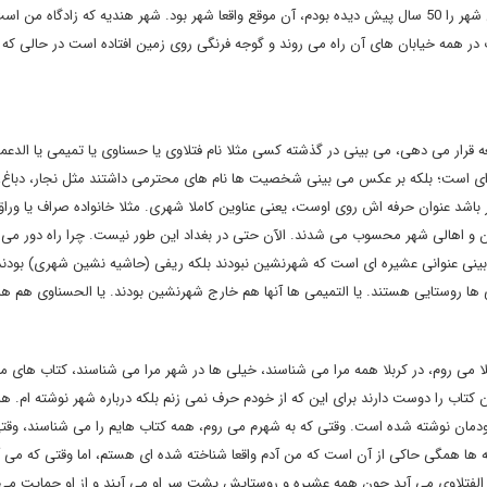
به اعتقاد من، الآن بغداد یک روستاست. یک روستای بزرگ. من این شهر را 50 سال پیش دیده بودم، آن موقع واقعا شهر بود. شهر هندیه که زادگاه
 در همه خیابان های آن راه می روند و گوجه فرنگی روی زمین افتاده است در حالی که ق
قرار می دهی، می بینی در گذشته کسی مثلا نام فتلاوی یا حسناوی یا تمیمی یا الدعمی
ه ای است؛ بلکه بر عکس می بینی شخصیت ها نام های محترمی داشتند مثل نجار، دباغ،
گر باشد عنوان حرفه اش روی اوست، یعنی عناوین کاملا شهری. مثلا خانواده صراف یا ورا
ندان و اهالی شهر محسوب می شدند. الآن حتی در بغداد این طور نیست. چرا راه دور می 
بینی عنوانی عشیره ای است که شهرنشین نبودند بلکه ریفی (حاشیه نشین شهری) بودند 
 ها روستایی هستند. یا التمیمی ها آنها هم خارج شهرنشین بودند. یا الحسناوی هم 
ا می روم، در کربلا همه مرا می شناسند، خیلی ها در شهر مرا می شناسند، کتاب های م
ن کتاب را دوست دارند برای این که از خودم حرف نمی زنم بلکه درباره شهر نوشته ام. ه
ودمان نوشته شده است. وقتی که به شهرم می روم، همه کتاب هایم را می شناسند، وقت
ر می آید می نشیند. نشانه ها همگی حاکی از آن است که من آدم واقعا شناخته شده ای هستم، اما وقتی که می 
رم اما یک نفر از عشیره الفتلاوی می آید چون همه عشیره و روستایش پشت سر او می آیند و از او حمایت می