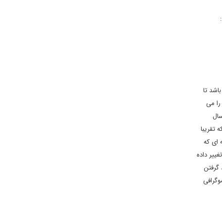
:
یست می خواست 7 میلیون نفر داشته باشد تا
راق را می
درت را به دست می گیرند کسی جلودارشان نباشد. امروز جمعیت عراق 40 میلیون نفر است. یعنی خلال 40 تا 50 سال
 تقریبا
 ای که
ییر داده
 گرفتن
وگرافی