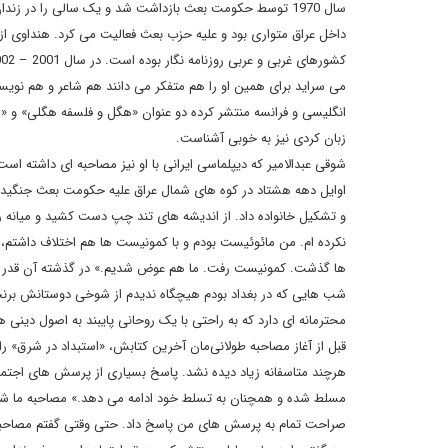
سال 1970 توسط حکومت بعث بازداشت شد و یک سالی را در زن
داخل عراق متواری بود و علیه حزب بعث فعالیت می کرد. هنداوی از 
انگلیسی و فرانسه منتشر کرده دو عنوان «هگل و فلسفه هگلی» و «هگ
زبان کردی نیز به خوبی آشناست.
شوقی عبدالامیر که دیپلماسی ایرانی با او نیز مصاحبه ای داشته اس
اوایل دهه هشتاد در کوه های شمال عراق علیه حکومت بعث جنگید و
و تشکیل خانواده داد. از اندیشه های تند چپ دست کشید و میانه ر
نکرده ام. من مائوئیست بودم و با کمونیست ها هم اختلاف داشتم، 
ها گذشت. کمونیست رفت. ما هم عوض شدیم.» در گذشته آن قدر در
شب هایی که در بغداد بودم هیچگاه ندیدم از شوخی دوستانش برنج
محترمانه ای دارد که به راحتی با یک روحانی پایبند به اصول دینی 
قبل از آغاز مصاحبه طولانی‌مان آخرین کتابش، «استبداد در شرق»
هرچند متاسفانه زیاد دیده نشد. پاسخ بسیاری از پرسش های اجتماع
مسلط شده و همچنان به تسلط خود ادامه می دهد.» مصاحبه ما شب هن
صراحت تمام به پرسش های من پاسخ داد. حتی وقتی گفتم مصاحبه را