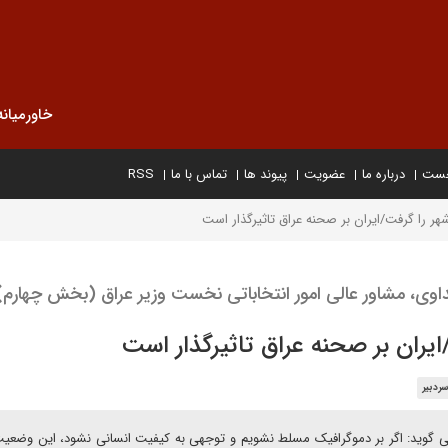
خاورمیانه
خست
درباره ما
عضویت
پیوند ها
تماس با ما
RSS
شهر را گرفت/ایران بر صحنه عراق تاثیرگذار است
اوی، مشاور عالی امور انتخاباتی نخست وزیر عراق (بخش چهارم)
ایران بر صحنه عراق تاثیرگذار است
ردبیر
 گوید: اگر بر دموگرافیک مسلط نشویم و توجهی به کیفیت انسانی نشود، این وضعیت