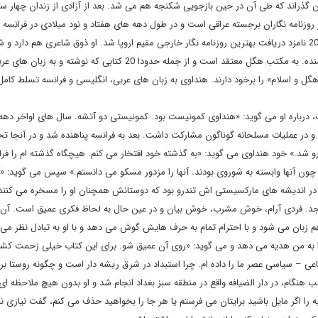
دان گذراند که طی آن در حین بازجویی شکنجه هم می شد. بعد از آزادی از زندان چهار سا
روزنامه نگاران برجسته عراقی است و در طول دهه های هفتاد و نود میلادی در فرانسه و
کشورهای غربی و عربی روزنامه نگار بوده است. در سال 2001 – 2002 نامزد دریافت بهترین روزنامه نگار خارجی مقیم اروپا شد. او ذوق شاعری هم دار
می سراید برای همین او را هم متفکر می دانند هم شاعر و هم نویسنده. به مکتب هگل معتقد است و از جمله حدودا 20 کتابی که نوشته و به زبا
ل و اسلام» را برخود دارند. هنداوی به زبان های عربی، انگلیسی و فرانسه تسلط کامل 
ت، درباره او می گوید: «هنداوی کمونیست بود. کمونیستی دو آتشه. سال های اواخر دهه 
 در عملیات مسلحانه گوناگون مشارکت داشت. بعد به فرانسه پناهنده شد و در آنجا ت
و شد.» خود هنداوی می گوید: «به گذشته خود افتخار می کنم. هیچگاه گذشته ام را ف
چون آنها وابسته به شوروی بودند. آنها را مزدور مسکو می دانستم.» سپس می گوید: «
 اندیشه های مارکسیستی اش تندرو بود که دوستانش همچنان او را مسخره می کنند
د. فردی آرام، خوش مشرب، خوش بیان و در عین حال به لحاظ فکری عمیق است. آن قد
هم زبان می شود و با احترام تمام به حرف هایش گوش می دهد و با او به تبادل نظر می 
 را به من هدیه می دهد و می گوید: «روی آن عمیق شو. برای این کتاب خیلی زحمت کشی
ی – سیاسی عصر ما را داده ام. چرا استبداد در شرق ریشه دار است و چگونه روستا بر
گام، در دار الضیافه واقع در منطقه سبز بغداد انجام شد و او بدون هیچ ملاحظه ای 
 اگر مایل باشید برایتان می فرستم یا هر جا را بخواهید حذف می کنم، گفت نیازی 