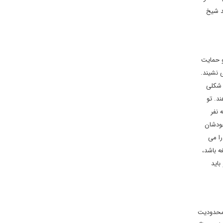
د شیخ
و حمایت
رلمان می نشیند.
 شکلی
د. تو
 نفر
خودشان
را می
ه باشد،
و باید
 محدودیت