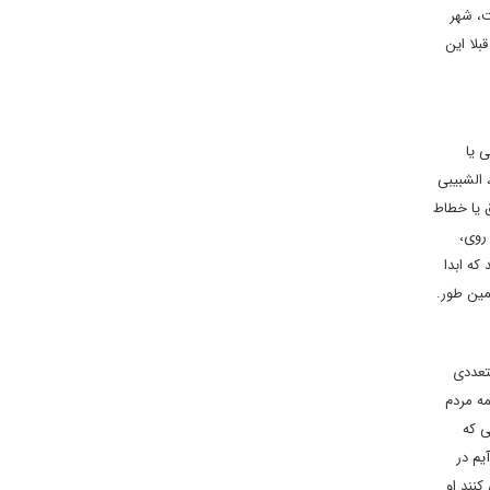
 من است، شهر
بلا این
 یا
 الشبیبی
ق یا خطاط
روی،
که ابدا
همین طور.
تعددی
مه مردم
ی که
آیم در
 کنند او