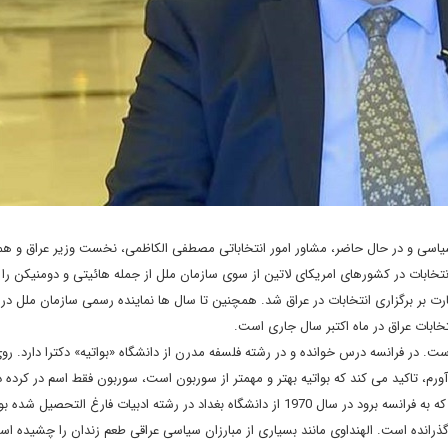
سیاسی و در حال حاضر، مشاور امور انتخاباتی مصطفی الکاظمی، نخست وزیر عراق و ه
انتخابات در کشورهای امریکای لاتین از سوی سازمان ملل از جمله هائیتی و دومنیکن را د
 سازمان ملل مامور نظارت بر برگزاری انتخابات در عراق شد. همچنین تا سال ها نماینده رسمی سازمان ملل در
نتخابات عراق در ماه اکتبر سال جاری است.
 در فرانسه درس خوانده و در رشته فلسفه مدرن از دانشگاه «بواتیه» دکترا دارد. روی
، تاکید می کند که بواتیه بهتر و مهمتر از سوربون است، سوربون فقط اسم در کرده د
که تحصیلات در دانشگاه هایی مثل بواتیه عمیق است. او قبل از آن که به فرانسه برود در سال 1970 از دانشگاه بغداد در رشته ادبیات فارغ التحصیل شده
 گذرانده است. الهنداوی مانند بسیاری از مبارزان سیاسی عراقی طعم زندان را چشیده اس