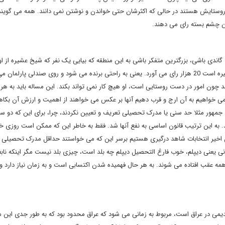
د از روستایش هستند در حالی که اکثرشان حتی خواندن و نوشتن نمی دانند. همه می گوین
مین چشم بسته رای می دهند.
گاندی باشی، بزرگترین متفکر باشی به این منطقه که بیایی یک نفر که شیخ عشیره از ا
کند حتی اگر بلد نباشد حرف بزند اما به صرف این که فرزند فلان عشیره است 20 هزار رای می آورد. یعنی به راحتی برنده می شود و روی صندلی پا
چون امور در دست روستایی است، او هیچ کار نمی تواند بکند. این مساله باید به هر
می خواهیم به آن ارج و قرب دهیم آنها بر عکس می خواهند از اهمیت و ارزش آن بکاهن
مهور مثلا حد سنی یا مدرک تحصیلی تعریف و تعیین نکردند، چرا، برای این که دو سه
. به این ترتیب قانون اساسی به نفع آنها شد. فقط به خاطر این که ممکن است روزی 
نون اخیر انتخابات شاهد درگیری هستیم برسر این که می خواستند حداقل مدرک تحصیلی 
ی یعنی دیپلم، خوب فارغ التحصیل دیپلم چه بلد است، چیزی بلد نیست مگر اینکه نابغ
چقدر نابغه داریم؟ 50 هزار نفر؟ مابقی همه عقب افتاده می شوند. به هر حال فهمیده شدن اکتسابی است و به زمان نیاز دارد 
ی در عراق است، مربوط به زمانی می شود که عراق محدود بود که به طور جدی این