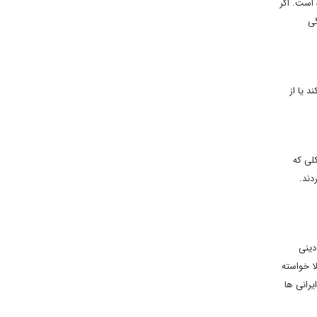
 است. اگر
گی
د یا از
کلی که
دند.
دینی
ا خواسته
رانی ها