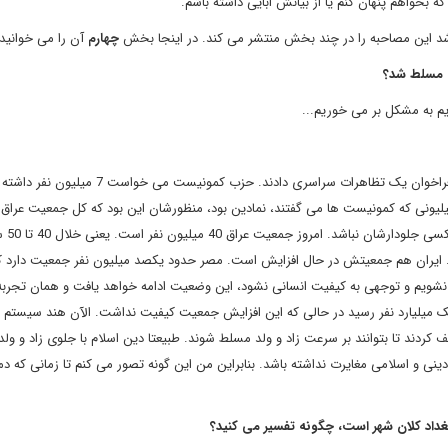
که بخواهم پنهان کنم یا از بیانش ابایی داشته باشم.
باشد این مصاحبه را در چند بخش منتشر می کند. در اینجا بخش
چهارم
آن را می خوانید
ک مسلط شد؟
یم به مشکل بر می خوریم...
برایت تعریف کردم. ببین مثلا در عراق در سال 1959 کمونیست ها فراخوان یک تظاهرات سراسری دادند. حزب کمون
ت را قبضه کند. آن موقع کل جمعیت عراق 7 میلیون بود. 7 میلیونی که کمونیست ها می گفتند، نمادین بود، منظورشان این بود که کل جمعیت ع
خواستند با خود همراه کنند تا وقتی که ق
. ایران هم جمعیتش در حال افزایش است. مصر حدود یکصد میلیون نفر جمعیت دارد که
سلط نشویم و توجهی به کیفیت انسانی نشود، این وضعیت ادامه خواهد یافت و همان تجربه
ک میلیارد نفر رسید در حالی که این افزایش جمعیت کیفیت نداشت. الآن هند سیستم تغ
دند تا بتوانند بر سرعت زاد و ولد مسلط شوند. طبیعتا دین اسلام با جلوی زاد و ولد
ینی و اسلامی مغایرت نداشته باشد. بنابراین من این گونه تصور می کنم تا زمانی که دم
داد کلان شهر است، چگونه تفسیر می کنید؟