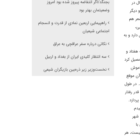
بجنگد/اگر انتفاضه پیروز شده بود امروز
ل در
وضعیتمان بهتر بود
 دیگر
د و شعر هم
راهپیمایی اربعین نمادی از قدرت و انسجام
ن های عربی،
اجتماعی شیعیان
دارد و به
نکاتی درباره سفر عراقچی به عراق
هفتاد و
سه انتظار کلیدی ایران از بغداد و اربیل
حصیل کرد
راموش
نخست‌وزیر زیر ذره‌بین بازیگران شیعی
آن موقع
. در طول
ر رفتار
پردازد.
دم.
 شهر
با
نیست، هر