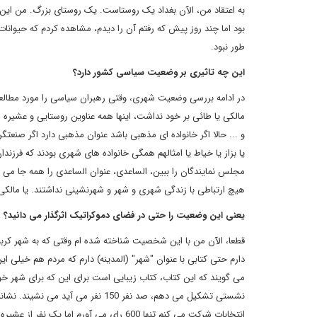
بود اما چند روز پیش که رفتم آن را دیدم، مشاهده کردم که حیوانات
طور نبود.
این چه تاثیری بر وضعیت سیاسی کشور دارد؟
در ادامه بررسی وضعیت شهری، وقتی رهبران سیاسی را مورد مطالعه 
مالکی یا طائی بر خود نداشت، اینها همه عناوین روستایی و عشیر
و ... حالا اگر خانواده ای مذهبی باشد عنوان مذهبی دارد اگر صنعت
یا بزاز یا خیاط یا امثالهم همگی خانواده های شهری بودند که فرز
مجلس نمایندگان را ببین، الساعدی، عنوان الساعدی را همه جا می 
هیچ ارتباطی با زندگی شهری و شهر و شهرنشینی نداشتند. یا مالکی
یعنی این وضعیت را حتی در فضای دموکراتیک اثرگذار می دانید؟
قطعا، الآن من با این شخصیت شناخته شده ام وقتی که به شهر کربل
دارم حتی کتابی با عنوان "شهر" (المدینه) دارم که مردم هم خیلی ای
می گویند که این کتاب، کتاب زیبایی است برای این که برای شهر خ
نشستی تشکیل می دهم، صد نفر 150 نف
انتخابات شرکت می کنم تنها 600 رای می آو