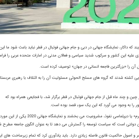
 که داکار، نمایشگاه جهانی در دبی و جام جهانی فوتبال در قطر نباید باعث شود ما این
ی علیه این کشور و سرکوب شدید سیاسی و فعالان مدنی در امارات متحده عربی را فرا
 آن را «بزرگترین فاجعه انسانی در جهان» توصیف کرده است.
یی کشته شدند که گروه های مسلح الحوثی مسئولیت آن را به ائتلاف با رهبری عربست
ین و چند ماه قبل از جام جهانی فوتبال در قطر برگزار شد، با فجایعی همراه بود که
ر را به وجود می آورد که این یک سوء قصد بوده است.
در این شرایط به دولت های مستبد از طریق مکانیسم های «قدرت نرم» یا دیپلماسی نفوذ، مشروعیت می بخشند و نم
ختن دولتی است که سیاست توسعه را گسترش می دهد تا به عنوان الگوی جامعه مطرح ش
شر و اصول حاکمیت قانون فاصله زیادی دارد. باید یادآوری کرد که تمام زیرساخت های ای