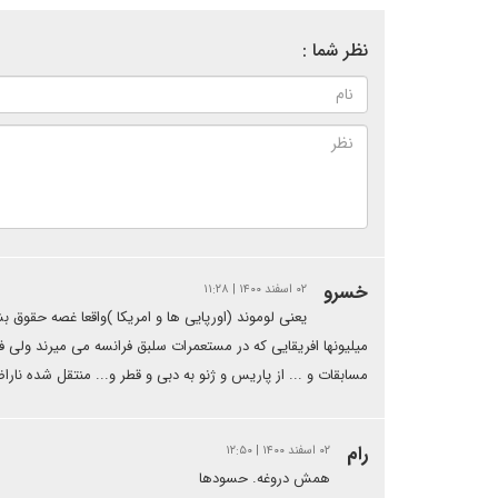
نظر شما :
خسرو
۰۲ اسفند ۱۴۰۰ | ۱۱:۲۸
یعنی لوموند (اورپایی ها و امریکا )واقعا غصه حقوق ب
میلیونها افریقایی که در مستعمرات سلبق فرانسه می میرند ولی فر
مسابقات و ... از پاریس و ژنو به دبی و قطر و... منتقل شده نارا
رام
۰۲ اسفند ۱۴۰۰ | ۱۲:۵۰
همش دروغه. حسودها