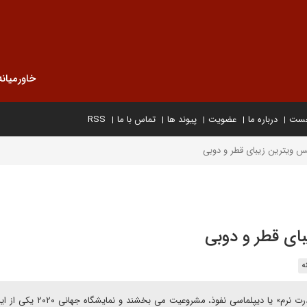
خاورمیانه
خست
درباره ما
عضویت
پیوند ها
تماس با ما
RSS
س ویترین زیبای قطر و دوبی
ای قطر و دوبی
ه
در این شرایط به دولت های مستبد از طریق مکانیسم های «قدرت نرم» یا دیپلماسی نفوذ، 