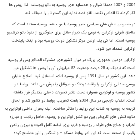
2004 و 2007 عمدتا شرقی و همسایه های روسیه به ناتو پیوستند. لذا روس ها
فکر کردند تا اقدامی نکنند، ناتو قصد ندارد این گسترش را متوقف کند.
در خصوص تنش های سیاسی اخیر روسیه با غرب هم، روسیه معتقد است که
مناطق شرقی اوکراین به نوعی یک دیوار حائل برای جلوگیری از نفوذ ناتو درقلمرو
روسیه است. اما کی یف اولین مرکز تشکیل دولت روسیه بود و اینک پایتخت
اوکراین قلمداد می شود.
اوکراین دومین جمهوری بزرگ در میان کشورهای مشترک المنافع پس از روسیه
است که نزدیک به 25 درصد جمعیت 52 میلیونی آن را روس ها تشکیل می
دهد. این کشور در سال 1991 پس از روسیه اعلام استقلال کرد. اصلاح طلبان
روسی جدایی اوکراین را واقعه دردناک و غیرقابل پذیرش می دانند. روابط دو
کشور روسیه و اوکراین همواره تحت تاثیر تحولات داخلی یکدیگر قرار داشته
است. انقلاب نارنجی در سال 2004 باعث تخریب روابط دو کشور شد و الحاق
کریمه به روسیه به شدت این روابط را متاثر ساخت. البته بحران داخلی اوکراین به
علاوه تنش های تاریخی بین دو کشور اوکراین و روسیه، حاصل رقابت و مبارزه
احزاب و جناح های طرفدار روسیه و غرب برای قبضه کامل قدرت و بیرون راندن
رقیب از صحنه است که این امر روابط مسکو – واشنگتن را نیز متشنج کرده