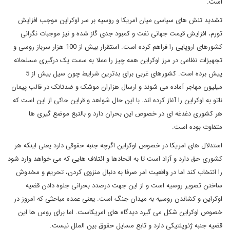
است.
تشدید تنش های سیاسی میان امریکا و روسیه بر سر اوکراین موجب افزایش
تورم، افزایش قیمت جهانی نفت و کمبود جدی گاز شده و نیز موجبات نگرانی
کشورهای اروپایی را فراهم کرده است. استقرار بیش از 100 هزار سرباز روسی و
تجهیزات نظامی در مرز اوکراین همه چیز را عملا به سمت یک درگیری مسلحانه
پیش برده است. کشورهای غربی برای بدترین شرایط چون سیل بیش از 5
میلیون مهاجر آماده می شوند و ارسال هزاران موشک و ضدتانک در قالب پیمان
ناتو به اوکراین را آغاز کرده اند. با این حال شواهد و قراین حاکی از این است که
هر کشوری دغدغه ای در خصوص این بحران دارد و بالتبع موضع گیری ها
متفاوت بوده است.
استدلال های امریکا در خصوص اوکراین اگرچه جنبه حقوقی دارد یعنی اینکه هر
کشوری حق دارد و آزاد است تا به اتحادها و ائتلاف هایی که می خواهد وارد شود
را انتخاب کند اما در واقعیت امر صرفا به دنبال منزوی کردن، تحریم و مخدوش
ساختن تصویر روسیه است و از این جهت درصدد بحرانی جلوه دادن قضیه
اوکراین و کشاندن روسیه به میدان جنگ است. یعنی عمده مباحثی که امروز در
خصوص اوکراین شکل می گیرد دیدگاه های امریکاست. اما برای روس ها این
قضیه جنبه ژئوپلتیکی دارد و تابع مسایل حقوق بین الملل نیست.