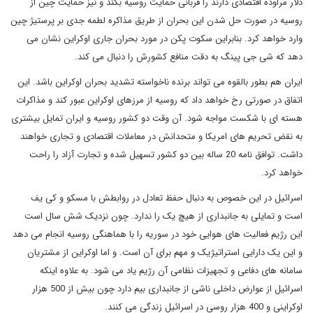
دلار مراوده اقتصادی دارند را قربانی حمایت روسیه بکند و نیز حمایت چین از
روسیه در صورت حل شدن این بحران از طریق مذاکره لطمه جدی بر پرستیژ چین
وارد خواهد کرد. بنابراین سکوت پکن در مورد بحران جاری اوکراین نشان می
دهد که شی جی پینگ به دقت منافع کشورش را دنبال می کند.
ایران هم بطور بالقوه می تواند برنده ناخواسته تشدید بحران اوکراین باشد. این
اتفاق در صورتی رخ خواهد داد که روسیه از مرزهای اوکراین عبور کند و مذاکرات
هسته ای با شکست مواجه شود. آن وقت دو کشور روسیه و ایران تمایل بیشتری
به نقض تحریم های امریکا و متحدانش در معاملات اقتصادی و تجاری خواهند
داشت. توافق نامه 20 ساله بین دو کشور تسهیل شده و تجارت آزاد را راحت
خواهد کرد.
اسرائیل در این خصوص به دنبال حفظ تعادل در روابطش با مسکو و کی یف
است و تمایلی به جانبداری از هیچ یک را ندارد. چون نزدیک شش سال است
این رژیم فعالیت های هوایی خود در سوریه را با هماهنگی روسیه انجام می دهد
و این یک دارایی استراتیژیک و مهم برای آن است. و اما اوکراین از مشتریان
سامانه های دفاعی و تجهیزات نظامی آن رژیم یاد می شود. به علاوه اینکه
اسرائیل از عوارض داخلی ناشی از جانبداری بیم دارد چون بیش از 500 هزار
اوکراینی و 400 هزار روسی در اسرائیل زندگی می کنند.