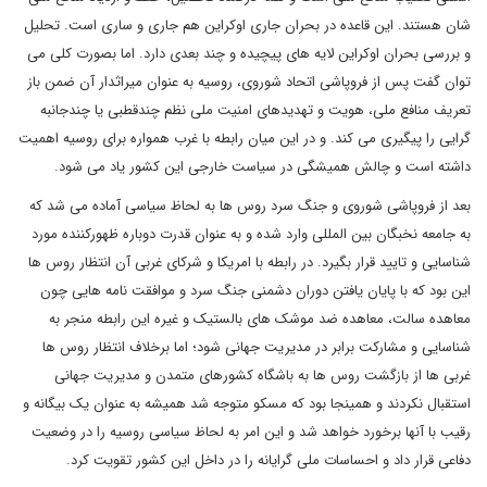
شان هستند. این قاعده در بحران جاری اوکراین هم جاری و ساری است. تحلیل
و بررسی بحران اوکراین لایه های پیچیده و چند بعدی دارد. اما بصورت کلی می
توان گفت پس از فروپاشی اتحاد شوروی، روسیه به عنوان میراثدار آن ضمن باز
تعریف منافع ملی، هویت و تهدیدهای امنیت ملی نظم چندقطبی یا چندجانبه
گرایی را پیگیری می کند. و در این میان رابطه با غرب همواره برای روسیه اهمیت
داشته است و چالش همیشگی در سیاست خارجی این کشور یاد می شود.
بعد از فروپاشی شوروی و جنگ سرد روس ها به لحاظ سیاسی آماده می شد که
به جامعه نخبگان بین المللی وارد شده و به عنوان قدرت دوباره ظهورکننده مورد
شناسایی و تایید قرار بگیرد. در رابطه با امریکا و شرکای غربی آن انتظار روس ها
این بود که با پایان یافتن دوران دشمنی جنگ سرد و موافقت نامه هایی چون
معاهده سالت، معاهده ضد موشک های بالستیک و غیره این رابطه منجر به
شناسایی و مشارکت برابر در مدیریت جهانی شود؛ اما برخلاف انتظار روس ها
غربی ها از بازگشت روس ها به باشگاه کشورهای متمدن و مدیریت جهانی
استقبال نکردند و همینجا بود که مسکو متوجه شد همیشه به عنوان یک بیگانه و
رقیب با آنها برخورد خواهد شد و این امر به لحاظ سیاسی روسیه را در وضعیت
دفاعی قرار داد و احساسات ملی گرایانه را در داخل این کشور تقویت کرد.