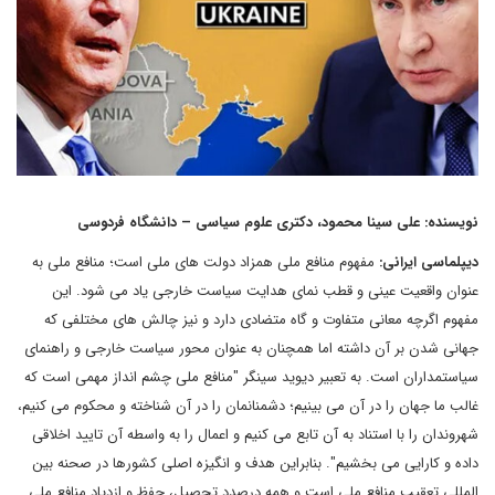
نویسنده: علی سینا محمود، دکتری علوم سیاسی – دانشگاه فردوسی
دیپلماسی ایرانی:
مفهوم منافع ملی همزاد دولت های ملی است؛ منافع ملی به
عنوان واقعیت عینی و قطب نمای هدایت سیاست خارجی یاد می شود. این
مفهوم اگرچه معانی متفاوت و گاه متضادی دارد و نیز چالش های مختلفی که
جهانی شدن بر آن داشته اما همچنان به عنوان محور سیاست خارجی و راهنمای
سیاستمداران است. به تعبیر دیوید سینگر "منافع ملی چشم انداز مهمی است که
غالب ما جهان را در آن می بینیم؛ دشمنانمان را در آن شناخته و محکوم می کنیم،
شهروندان را با استناد به آن تابع می کنیم و اعمال را به واسطه آن تایید اخلاقی
داده و کارایی می بخشیم". بنابراین هدف و انگیزه اصلی کشورها در صحنه بین
المللی تعقیب منافع ملی است و همه درصدد تحصیل، حفظ و ازدیاد منافع ملی