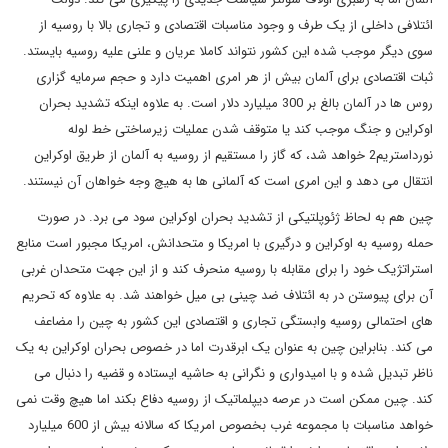
ائتلافی داخلی از یک طرف و وجود مناسبات اقتصادی و تجاری بالا با روسیه از
سوی دیگر موجب شده این کشور نتواند کاملا عریان و علنی علیه روسیه بایستد.
ثبات اقتصادی برای آلمان بیش از هر امری اهمیت دارد و حجم سرمایه گزاری
روس ها در آلمان بالغ بر 300 میلیارد دلار است. به علاوه اینکه تشدید بحران
اوکراین و جنگ موجب کند یا متوقف شدن عملیات زیرساختی خط لوله
نورداستریم2 خواهد شد، که گاز را مستقیم از روسیه به آلمان از طریق اوکراین
انتقال می دهد و این امری است که آلمانی ها به هیچ وجه خواهان آن نیستند.
چین هم به لحاظ ژئوپلتیکی از تشدید بحران اوکراین سود می برد. در صورت
حمله روسیه به اوکراین و درگیری با امریکا و متحدانش، امریکا مجبور است منابع
استراتژیک خود را برای مقابله با روسیه منحرف کند و از این جهت متحدان غربی
آن برای پیوستن در به ائتلاف ضد چینی بی میل خواهند شد. به علاوه که تحریم
های احتمالی روسیه وابستگی تجاری و اقتصادی این کشور به چین را مضاعف
می کند. بنابراین چین به عنوان یک ابرقدرت اما در خصوص بحران اوکراین به یک
ناظر تبدیل شده و با امیدواری و نگرانی به حاشیه ایستاده و قضیه را دنبال می
کند. چین ممکن است در عرصه دیپلماتیک از روسیه دفاع بکند اما هیچ وقت نمی
خواهد مناسبات با مجموعه غرب بخصوص امریکا که سالانه بیش از 600 میلیارد