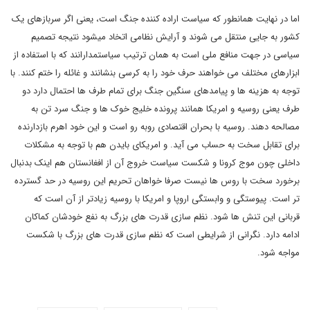
اما در نهایت همانطور که سیاست اراده کننده جنگ است، یعنی اگر سربازهای یک
کشور به جایی منتقل می شوند و آرایش نظامی اتخاد میشود نتیجه تصمیم
سیاسی در جهت منافع ملی است به همان ترتیب سیاستمدارانند که با استفاده از
ابزارهای مختلف می خواهند حرف خود را به کرسی بنشانند و غائله را ختم کنند. با
توجه به هزینه ها و پیامدهای سنگین جنگ برای تمام طرف ها احتمال دارد دو
طرف یعنی روسیه و امریکا همانند پرونده خلیج خوک ها و جنگ سرد تن به
مصالحه دهند. روسیه با بحران اقتصادی روبه رو است و این خود اهرم بازدارنده
برای تقابل سخت به حساب می آید. و امریکای بایدن هم با توجه به مشکلات
داخلی چون موج کرونا و شکست سیاست خروج آن از افغانستان هم اینک بدنبال
برخورد سخت با روس ها نیست صرفا خواهان تحریم این روسیه در حد گسترده
تر است. پیوستگی و وابستگی اروپا و امریکا با روسیه زیادتر از آن است که
قربانی این تنش ها شود. نظم سازی قدرت های بزرگ به نفع خودشان کماکان
ادامه دارد. نگرانی از شرایطی است که نظم سازی قدرت های بزرگ با شکست
مواجه شود.