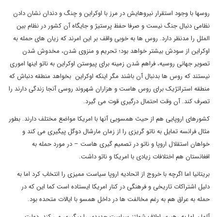
روسها با وجود استقرار نیروهایش در مرز با اوکراین و چنگ و دندان نشان دادن
نظامی دنبال جنگ نیست و صرفا حفظ پرستیژ و جایگاه آن کشور در نظام بین
الملل را مدنظر دارد. روس ها به خوبی واقف بر این امرند که زیان های حمله به
اوکراین از سودش بیشتر خواهد بود؛ تحریم و منزوی شدن، مخدوش شدن
تصویر جهانی روسیه، فراهم شدن زمینه برای پیوستن اوکراین به ناتو اینها اموری
نیستند که روس ها بدنبال آن باشند مگر اینکه اوکراین بخواهد منطقه دنباش که
منطقه استراتژیک برای روس هاست و هزاران شهروند روسی آنجا زندگی دارند را
تصرف کند. آن وقت احتمال درگیری قوت می گیرد.
کشورهای اروپایی هم از حیث همسویی آنها با امریکا مواضع مختلف دارند. بطور
مثال فرانسه تمایل به ناتو گریزی را از زمان مارشال دوگل پیگیری می کند و
خواهان استقلال اروپا و ناتو در تصمیم گیری هاست – در مورد حمله به
افغانستان هم اختلافات زیادی با امریکا و ناتو داشت.
بریتانیا اما اگرچه با خروج از اتحادیه اروپا سیاست ممیزی را انتخاب کرد اما به
دلیل اشتراکات تاریخی و فرهنگی در کنار امریکا ایستاده است کما این که در
حمله به عراق هم به رغم مخالفت ها در داخل همسو با ایالات متحده بود.
آلمان اما به رهبری اولاف شولتز سیاست جدیدی را پیگیری می کند. دولت