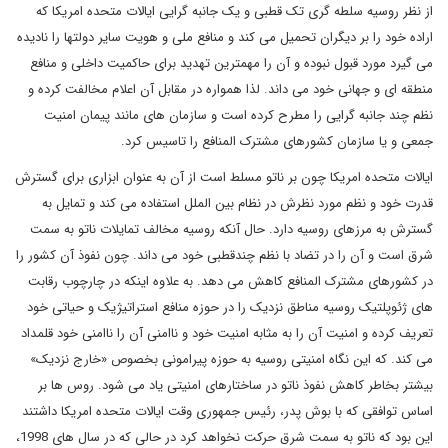
از نظر روسیه سلطه گری تک قطبی و یک جانبه گرایی ایالات متحده امریکا که
اراده خود را بر دیگران تحمیل می کند و منافع ملی و هویت سایر دولتها را نادیده
می گیرد مورد قبول نبوده و آن را مهمترین تهدید برای حاکمیت داخلی و منافع
منطقه ای و جهانی خود می داند. لذا همواره در مقابل آن اعلام مخالفت کرده و
نظم چند جانبه گرایی را مطرح کرده است و سازمان های مانند پیمان امنیت
جمعی و یا سازمان کشورهای مشترک المنافع را تاسیس کرد.
ایالات متحده امریکا چون بر ناتو مسلط است از آن به عنوان ابزاری برای گسترش
قدرت خود و نظم مورد نظرش در نظام بین الملل استفاده می کند و تمایل به
گسترش به مرزهای روسیه دارد. حال آنکه روسیه مخالف تمایلات ناتو به سمت
شرق است و آن را در تضاد با نظم چندقطبی خود می داند. چون نفوذ آن کشور را
در کشورهای مشترک المنافع کاهش می دهد. به علاوه اینکه در چارچوب رقابت
های ژئوپلتیک روسیه مناطق نزدیک را در حوزه منافع استراتیژیک و حیاتی خود
تعریف کرده و امنیت آن را به مثابه امنیت خود و ناامنی آن را ناامنی خود قلمداد
می کند. که این نگاه امنیتی روسیه به حوزه پیرامونی بخصوص «خارج نزدیک»
بیشتر بخاطر کاهش نفوذ ناتو در ساختارهای امنیتی یاد می شود. روس ها بر
اساس توافقی که با بوش پدر، رئیس جمهوری وقت ایالات متحده امریکا داشتند
این بود که ناتو به سمت شرق حرکت نخواهد کرد در حالی که در سال های 1998،