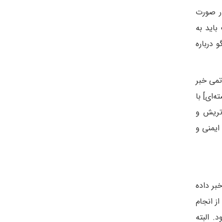
در صورت
ت باید به
 درباره
تمی خبر
‌ای] با
اتریش و
ایمنی و
بر داده
ز انجام
. البته