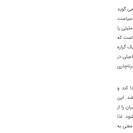
ی گوید
 سیاست
ثبتی را
 است که
ک گزاره
عیلی در
رناچاری
ا کند و
شد. این
ن را از
ود. لذا
مفتی به