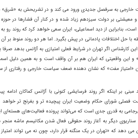
ست خارجی به سرفصل جدیدی ورود می کند و در تشریحش به «شرق» م
 معیشتی بر دولت سیزدهم زیاد شده و در کنار آن فشارها در حوزه
ت، بنابراین از دید اسماعیلی، ایران سعی خواهد کرد که روند رو به م
طه با حل اختلافات پادمانی در پیش بگیرد. اما هر دو روند منوط بر آن
 این کارشناس اگر تهران در شرایط فعلی امتیازی به آژانس بدهد صرفا ی
 و این واقعیتی که ایران هم بر آن واقف است و به همین دلیل اسما
دن «امتیاز مفت» که نشان دهنده ضعف سیاست خارجی و رفتاری از س
مبنی بر اینکه اگر روند فرسایشی کنونی با آژانس کماکان ادامه پید
شست فصلی شورای حکام وضعیت ایران پیچیده تر و بغرنج تر خواهد 
رجامی به قدری جدی است که می‌تواند پرونده فعالیت‌های هسته‌ای ایرا
سناریوی دیگر به آغاز روند حقوقی فعال شدن مکانیسم ماشه منجر ش
می دهد که «تهران در یک منگنه قرار دارد، چون نه می تواند امتیاز 