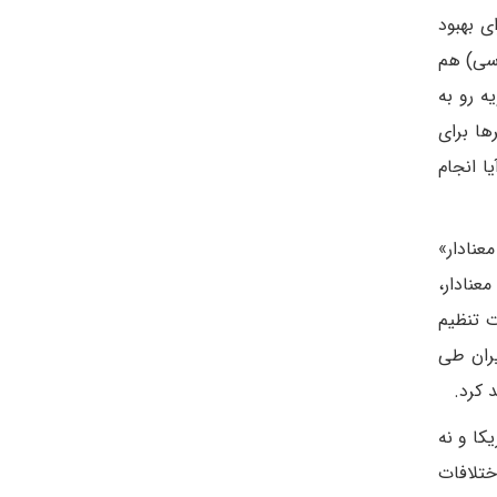
ی بهبود
وسی) هم
ه رو به
ها برای
ا انجام
 ۴ ماه گذشته یک «فضای معنادار»
عنادار،
ت تنظیم
یران طی
 کرد.
کا و نه
ختلافات