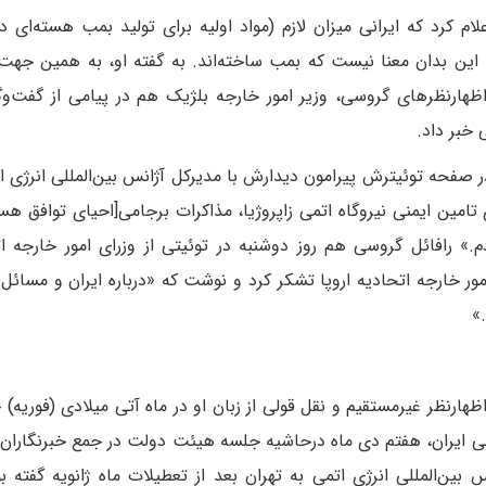
لام کرد که ایرانی میزان لازم (مواد اولیه برای تولید بمب هسته‌ای 
اختیار دارند، اما این بدان معنا نیست که بمب ساخته‌اند. به گفته او، به همین جه
 اظهارنظرهای گروسی، وزیر امور خارجه بلژیک هم در پیامی از گفت‌وگو
 خبر داد.
ر صفحه توئیترش پیرامون دیدارش با مدیرکل آژانس بین‌المللی انرژی ا
امین ایمنی نیروگاه اتمی زاپروژیا، مذاکرات برجامی[احیای توافق هسته
م.» رافائل گروسی هم روز دوشنبه در توئیتی از وزرای امور خارجه 
خارجه اتحادیه اروپا تشکر کرد و نوشت که «درباره ایران و مسائل 
»
ارنظر غیرمستقیم و نقل قولی از زبان او در ماه آتی میلادی (فوریه) خ
 ایران، هفتم دی ماه درحاشیه جلسه هیئت دولت در جمع خبرنگاران ا
ن‌المللی انرژی اتمی به تهران بعد از تعطیلات ماه ژانویه گفته بود