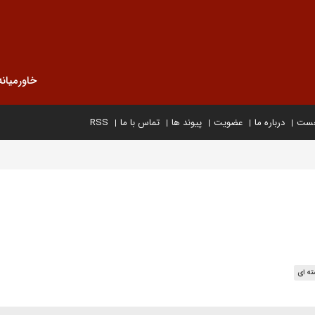
خاورمیانه
خست
درباره ما
عضویت
پیوند ها
تماس با ما
RSS
ته ای