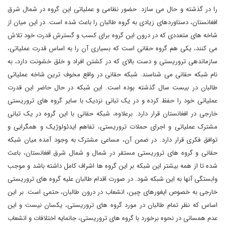
را در گذشته و حال می سازد. حضور نظامی و عملیاتی این گروه در شمال شرق
افغانستان، دستاوردهای زیادی به گروه طالبان را باعث شده است. در این میان از
شاخه های متعددی که در درون این گروه برای کسب و گسترش قدرت خود تلاش
می کنند، یکی هم گروه حقانی است که بسیاری آن را به اساس قدرت عملیاتی،
سازماندهی تروریستی و دست بالای که در کشتن افراد و خلق خشونت دارد، به
نام شبکه حقانی می شناسند. شبکه حقانی در واقع مخوف ترین شاخه عملیاتی
طالبان در بیست سال گذشته بوده است. این شبکه در حال حاضر این قدرت
عملیاتی خود را حفظ کرده و در یک تبانی نزدیک با سایر گروه های تروریستی
خارجی در افغانستان قرار دارد. برعلاوه، شبکه حقانی با این گروه در یک تبانی
مشترک عملیاتی و اجرای حملات تروریستی، تفاهم ایدئولوژیک و همگرایی و
توافق فکری قرار دارد. در ضمن آن، مساعی مشترک به وجود آمده میان شبکه
حقانی و گروه های تروریستی مستقر در شمال و شمال شرق افغانستان، باعث
شده تا از همه بیشتر این شبکه بر این گروه ها اشراف کامل داشته باشد و موجب
وابستگی آنها به این شبکه شود. در صورت اقدام طالبان علیه گروه های تروریستی
خارجی به خصوص ایغورهای چین، انشعاب در درون طالبان، حتمی است. بر این
اساس که نظر تمام طالبان در مورد گروه های تروریستی، یکسان نیست و این
عدم همسانی در نحوه برخورد با گروه های تروریستی، جانمایه اختلافات و انشعاب