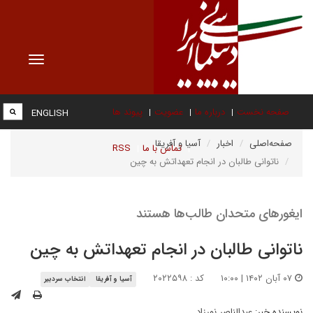
Toggle
vigation
صفحه نخست
درباره ما
عضویت
پیوند ها
ENGLISH
صفحه‌اصلی
اخبار
آسیا و آفریقا
تماس با ما
RSS
ناتوانی طالبان در انجام تعهداتش به چین
ایغورهای متحدان طالب‌ها هستند
ناتوانی طالبان در انجام تعهداتش به چین
۰۷ آبان ۱۴۰۲ | ۱۰:۰۰
کد : ۲۰۲۲۵۹۸
آسیا و آفریقا
انتخاب سردبیر
نویسنده خبر:
عبدالناصر نورزاد