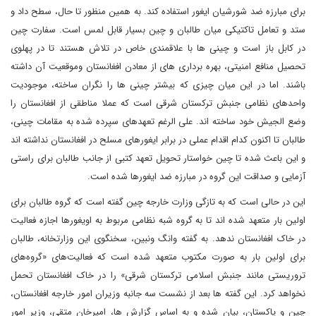
برای مبارزه ضد شورشیان ایغور استفاده کند. به همین منظور تا حال، سطح داد و
ستد و تعامل تاکتیکی میان طالبان و چین بسیار قابل لمس است. سفارت چین
در کابل باز است و چینی ها با علاقمندی خاص در تلاش هستند تا در پهلوی
تحصیل منافع امنیتی، بهره برداری های از معادن افغانستان وموقعیت آن داشته
باشند. اما در این میان چیزی که بیشتر چینی ها را نگران ساخته، موجودیت
واحدهای نظامی جنبش ترکستان شرقی است که عملا مناطقی از افغانستان را
وضع الجیش خود ساخته اند. علی الرغم تعهدهای سپرده شده به مقامات چینی،
طالبان تا اکنون کدام اقدام عملی در برابر ایغورهای مسلح در افغانستان نداشته اند
و این باعث شده تا چین خواستار تحویل تعهد کتبی از جانب طالبان برای راستی
آزمایی و صداقت این گروه در مبارزه ضد ایغورها شده است.
این در حالی است که به تازگی وزارت خارجه چین گفته است که گروه طالبان برای
اولین بار متعهد شده اند تا به گروه شبه نظامی مربوط به اویغورها اجازه فعالیت
در خاک افغانستان ندهد. به گفته وانگ ونبین، سخنگوی این وزارتخانه، طالبان
برای اولین بار به صورت مکتوب متعهد شده است که فعالیت‌های «گروه‌های
تروریستی مانند جنبش اسلامی ترکستان شرقی» را در خاک افغانستان تحمل
نخواهد کرد. این گفته ها بعد از نشست سه جانبه وزیران امور خارجه افغانستان،
چین و پاکستان، بیان شده و به اساس گزارش ها، امیرخان متقی، وزیر امور