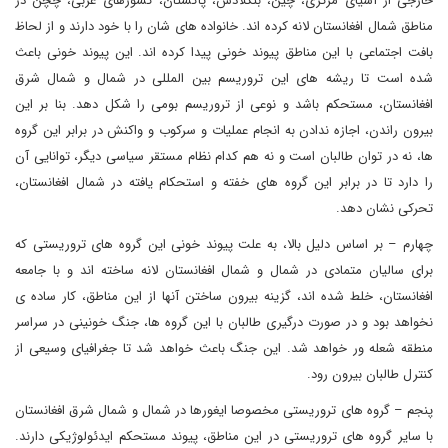
خارجی از آسیای مرکزی، چین، بنگلادش، پاکستان، کشورهای عربی، چچن در
مناطق شمال افغانستان لانه کرده اند. خانواده های شان را با خود دارند و از لحاظ
بافت اجتماعی با این مناطق پیوند خونی پیدا کرده اند. این پیوند خونی باعث
شده است تا ریشه های این تروریسم بین المللی در شمال و شمال شرق
افغانستان، مستحکم باشد و نوعی از تروریسم بومی را شکل دهد. بنا بر این
بیرون راندن، اجازه ندادن به انجام عملیات و سرکوب و واکنش در برابر این گروه
ها، نه در توان طالبان است و نه هم کدام نظام مستقر سیاسی دیگر، توانایی آن
را دارد تا در برابر این گروه های خفته و استحکام یافته در شمال افغانستان،
تحرکی نشان دهد.
چهارم – بر اساس دلیل بالا، به علت پیوند خونی این گروه های تروریستی که
برای سالیان متمادی در شمال و شمال افغانستان لانه ساخته اند و با جامعه
افغانستان، خلط شده اند، گزینه بیرون ساختن آنها از این مناطق، کار ساده ی
نخواهد بود و در صورت درگیری طالبان با این گروه ها، جنگ خونینی در سراسر
منطقه شعله ور خواهد شد. این جنگ باعث خواهد شد تا جغرافیای وسیعی از
کنترل طالبان بیرون رود.
پنجم – گروه های تروریستی مخصوصا ایغورها در شمال و شمال شرق افغانستان
با سایر گروه های تروریستی در این مناطق، پیوند مستحکم ایدئولوژیکی دارند.