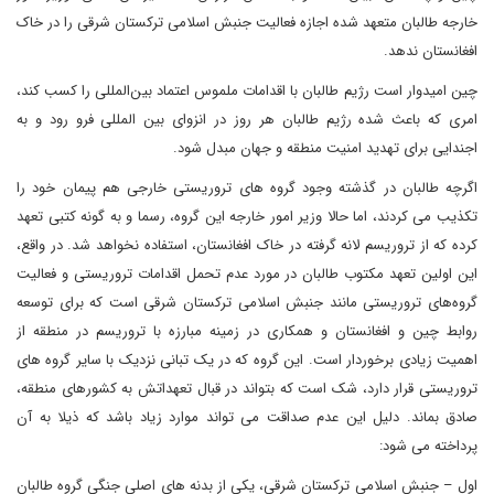
خارجه طالبان متعهد شده اجازه فعالیت جنبش اسلامی ترکستان شرقی را در خاک
افغانستان ندهد.
چین امیدوار است رژیم طالبان با اقدامات ملموس اعتماد بین‌المللی را کسب کند،
امری که باعث شده رژیم طالبان هر روز در انزوای بین المللی فرو رود و به
اجندایی برای تهدید امنیت منطقه و جهان مبدل شود.
اگرچه طالبان در گذشته وجود گروه های تروریستی خارجی هم پیمان خود را
تکذیب می کردند، اما حالا وزیر امور خارجه این گروه، رسما و به گونه کتبی تعهد
کرده که از تروریسم لانه گرفته در خاک افغانستان، استفاده نخواهد شد. در واقع،
این اولین تعهد مکتوب طالبان در مورد عدم تحمل اقدامات تروریستی و فعالیت‌
گروه‌های تروریستی مانند جنبش اسلامی ترکستان شرقی است که برای توسعه
روابط چین و افغانستان و همکاری در زمینه مبارزه با تروریسم در منطقه از
اهمیت زیادی برخوردار است. این گروه که در یک تبانی نزدیک با سایر گروه های
تروریستی قرار دارد، شک است که بتواند در قبال تعهداتش به کشورهای منطقه،
صادق بماند. دلیل این عدم صداقت می تواند موارد زیاد باشد که ذیلا به آن
پرداخته می شود:
اول – جنبش اسلامی ترکستان شرقی، یکی از بدنه های اصلی جنگی گروه طالبان