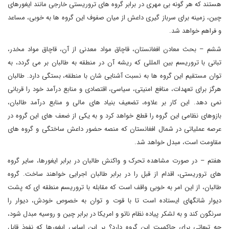
هستند که هر گونه بی مهری در برابر گروه های تروریستی خارجی مانند ایغورهای
چین، زمینه برای سرباز گیری داعش از میان صفوف این گروه ها به خوبی، مساعد
و فراهم خواهد شد.
ششم – بحث معادن افغانستان، قاچاق مواد معدنی از آن، قاچاق مواد مخدر،
تبانی با تروریسم بین المللی که ریشه آن در منطقه به طالبان بر می گردد، به
توان مستقیم این گروه ها به نسبت آشنایی شان با منطقه، بستگی دارد. طالبان
هرگز برای تعهدات، منافع امنیتی، سیاسی، اقتصادی و منابع درآمد خود را قربانی
نمی دهد. این کار بر علاوه، تضعیف بنیاد های مالی و منابع درآمد طالبان،
بازوهای نظامی این گروه را قطع خواهد کرد و به یکی از ضعف های این گروه در
عرصه عملیاتی در شمال افغانستان که منصه حضور داعش ساختگی و گروه های
مقاومت است، مبدل خواهد شد.
هفتم – در صورت مشاهده تحرک و واکنش طالبان در برابر ایغورها، سایر گروه
های تروریستی، اقدام از قبل را در برابر طالبان اجرایی خواهند ساخت. گروه
طالبان، از این امر به خوبی واقف است که مقابله با تروریسم منطقه ای که پشت
دیوار شانگهای ایستاده است تا با قوت و توان به خصوص خودش، دیوار را
سرنگون کند و به لشکر پیاده نظام ناتو و امریکا در برابر چین و روسیه مبدل شود،
چه تبعاتی برای حاکمیت این گروه دارد؟ بر این اساس ایغورها که نفوذ قابل