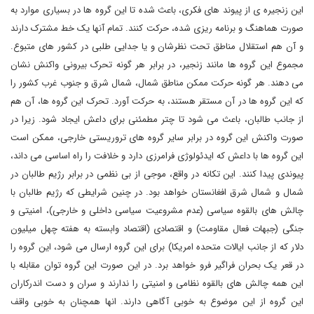
این زنجیره ی از پیوند های فکری، باعث شده تا این گروه ها در بسیاری موارد به
صورت هماهنگ و برنامه ریزی شده، حرکت کنند. تمام آنها یک خط مشترک دارند
و آن هم استقلال مناطق تحت نظرشان و یا جدایی طلبی در کشور های متبوع.
مجموع این گروه ها مانند زنجیر، در برابر هر گونه تحرک بیرونی واکنش نشان
می دهند. هر گونه حرکت ممکن مناطق شمال، شمال شرق و جنوب غرب کشور را
که این گروه ها در آن مستقر هستند، به حرکت آورد. تحرک این گروه ها، آن هم
از جانب طالبان، باعث می شود تا چتر مطمئنی برای داعش ایجاد شود. زیرا در
صورت واکنش این گروه در برابر سایر گروه های تروریستی خارجی، ممکن است
این گروه ها با داعش که ایدئولوژی فرامرزی دارد و خلافت را راه اساسی می داند،
پیوندی پیدا کنند. این تکانه در واقع، موجی از بی نظمی در برابر رژیم طالبان در
شمال و شمال شرق افغانستان خواهد بود. در چنین شرایطی که رژیم طالبان با
چالش های بالقوه سیاسی (عدم مشروعیت سیاسی داخلی و خارجی)، امنیتی و
جنگی (جبهات فعال مقاومت) و اقتصادی (اقتصاد وابسته به هفته چهل میلیون
دلار که از جانب ایالات متحده امریکا) برای این گروه ارسال می شود، این گروه را
در قعر یک بحران فراگیر فرو خواهد برد. در این صورت این گروه توان مقابله با
این همه چالش های بالقوه نظامی و امنیتی را ندارند و سران و دست اندرکاران
این گروه از این موضوع به خوبی آگاهی دارند. انها همچنان به خوبی واقف