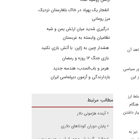
انفجار یک پهپاد در خاک بلغارستان نزدیک
مرز رومانی
درگیری شدید میان ارتش یمن و شبه
نظامیان وابسته به عربستان
هشدار چین به ژاپن: با آتش بازی نکنید
اهد آن
بازی جنگ ۱۲ روزه و رمضان
هرمز و باب‌المندب؛ هندسه جدید
ور سیاسی
بازدارندگی و آزمون دیپلماسی ایران
 این
 تسلط ارز
مطالب مرتبط
هنگام
یار داشتن
آینده هژمونی دلار
پایان دوران کودتاهای دلاری
یز به
چالش گسترش محور ایران - روسیه - چین