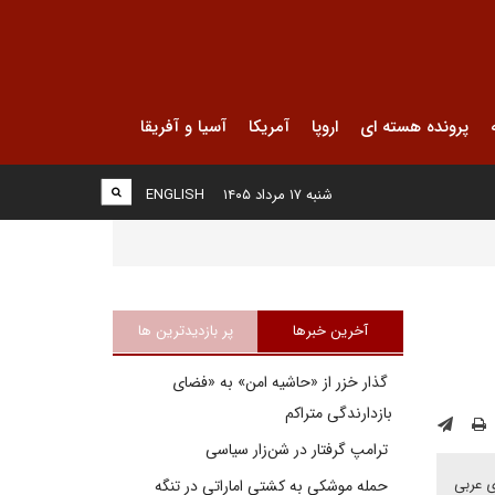
پرونده هسته ای
اروپا
آمریکا
آسیا و آفریقا
شنبه ۱۷ مرداد ۱۴۰۵
ENGLISH
آخرین خبرها
پر بازدیدترین ها
گذار خزر از «حاشیه امن» به «فضای
بازدارندگی متراکم
ترامپ گرفتار در شن‌زار سیاسی
ی عربی
حمله موشکی به کشتی اماراتی در تنگه