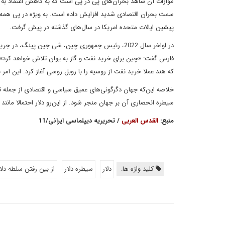
موازات آن شاهد بحران‌های پی در پی است که به کاهش اعتماد به آن
سمت بحران اقتصادی شدید افزایش داده است. به ویژه در پی همه
پیشین ایالات متحده امریکا در سال‌های گذشته در پیش گرفت.
در اواخر سال 2022، رئیس جمهوری چین، شی جین پین
فارس گفت: «چین برای خرید نفت و گاز به یوان تلاش خواهد کرد»؛ اما
که هند عملا خرید نفت از روسیه را با روبل روسی آغاز کرد. این 
خلاصه این‌که جهان دگرگونی‌های عمیق سیاسی و اقتصادی از جمله تغیی
سیطره انحصاری آن بر جهان منجر شود. از این‌رو دلار احتمالا مانند
منبع:
القدس العربی
/ تحریریه دیپلماسی ایرانی/11
کلید واژه ها:
دلار
سیطره دلار
از بین رفتن سلطه دلا