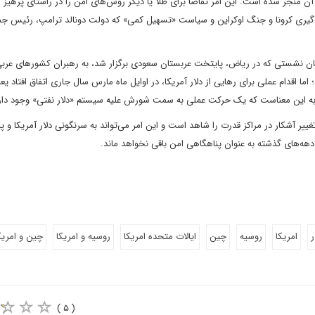
 منجر شده است. این امر تقاضا برای طلا یا دیگر روش‌های امن را در راستای پرهیز از
‌گیری کرونا و جنگ اوکراین و سیاست «تسهیل کمی» که دولت دونالد ترامپ، رئیس ج
گ، در جریان نشستی که در ریاض، پایتخت عربستان سعودی برگزار شد، به رهبران کشورهای عر
 اقدام عملی برای رهایی از دلار آمریکا، در اوایل ماه مارس سال جاری اتفاق افتاد یع
امر به این معناست که یک حرکت عملی به سمت شورش علیه سیستم «دلار نفتی» وجود دار
ر آشکار در مراکز قدرت را شاهد است و این امر می‌تواند به سرنگونی دلار آمریکا و پا
 دهه‌های گذشته به عنوان پناهگاهی امن باقی نخواهد ماند.
ر
امریکا
روسیه
چین
ایالات متحده امریکا
روسیه و امریکا
چین و امریک
( ۵ )