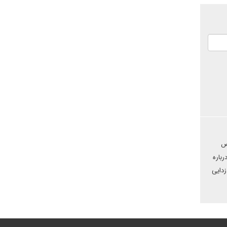
رض
باره
زدایی