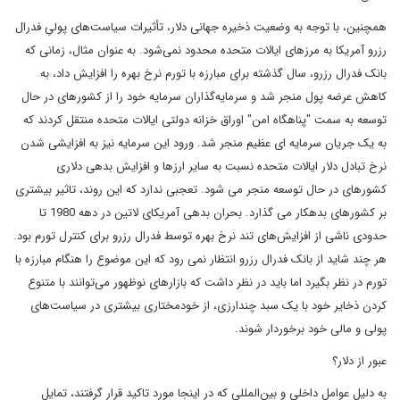
همچنین، با توجه به وضعیت ذخیره جهانی دلار، تأثیرات سیاست‌های پولیِ فدرال
رزرو آمریکا به مرزهای ایالات متحده محدود نمی‌شود. به عنوان مثال، زمانی که
بانک فدرال رزرو، سال گذشته برای مبارزه با تورم نرخ بهره را افزایش داد، به
کاهش عرضه پول منجر شد و سرمایه‌گذاران سرمایه خود را از کشورهای در حال
توسعه به سمت "پناهگاه امن" اوراق خزانه دولتی ایالات متحده منتقل کردند که
به یک جریان سرمایه ای عظیم منجر شد. ورود این سرمایه نیز به افزایشی شدن
نرخ تبادل دلار ایالات متحده نسبت به سایر ارزها و افزایش بدهی دلاری
کشورهای در حال توسعه منجر می شود. تعجبی ندارد که این روند، تاثیر بیشتری
بر کشورهای بدهکار می گذارد. بحران بدهی آمریکای لاتین در دهه 1980 تا
حدودی ناشی از افزایش‌های تند نرخ بهره توسط فدرال رزرو برای کنترل تورم بود.
هر چند شاید از بانک فدرال رزرو انتظار نمی رود که این موضوع را هنگام مبارزه با
تورم در نظر بگیرد اما باید در نظر داشت که بازارهای نوظهور می‌توانند با متنوع
کردن ذخایر خود با یک سبد چندارزی، از خودمختاری بیشتری در سیاست‌های
پولی و مالی خود برخوردار شوند.
عبور از دلار؟
به دلیل عوامل داخلی و بین‌المللی که در اینجا مورد تاکید قرار گرفتند، تمایل