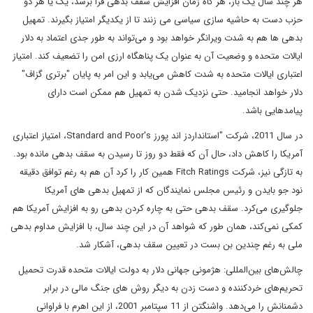
هر چند سال یک بار، هر گاه زمان افزایش سقف بدهی فرا برسد، یک یا هر دو
حزب دست به حاشیه سازی سیاسی می زنند تا از یکدیگر امتیاز بگیرند. تمهیل
بدهی ها هم به شدت ویرانگر خواهد بود و می‌تواند به طور جدی اعتماد به دلار
ایالات متحده و وضعیت آن به عنوان یک پناهگاه ارزی امن را تضعیف کند. امتیاز
اعتباری ایالات متحده به شدت کاهش می‌یابد و این امر به پایان "برتری گزاف"
دلار خواهد انجامید. حتی نزدیک شدن به تمهیل هم ممکن است دارای
پیامدهایی باشد.
در سال 2011، شرکت "استانداردز اند پورز Standard and Poor's، امتیاز اعتباری
آمریکا را کاهش داد، حال آن که فقط دو روز تا رسیدن به سقف بدهی مانده بود.
به تازگی نیز، شرکت Fitch Ratings همین کار را کرد آن هم به رغم توافق دقیقه
نود جو بایدن و رئیس مجلس نمایندگان که از تمهیل بدهی های آمریکا
جلوگیری می‌کرد. سقف بدهی حتی به چاره کردن بدهی رو به افزایش آمریکا هم
کمکی نمی‌کند، همان طور که شواهد آن در این چند سال، با افزایش مداوم بدهی
ملی به رغم چندین بن بست در تعیین سقف بدهی، آشکار شد.
چالش‌های بین‌المللی: هژمونی جهانی دلار به دولت ایالات متحده قدرت تحمیل
تحریم‌های خردکننده و دست زدن به دیگر روش های جنگ مالی در برابر
دشمنانش را می‌دهد. واشنگتن از 11 سپتامبر 2001، از این اهرم با فراوانی