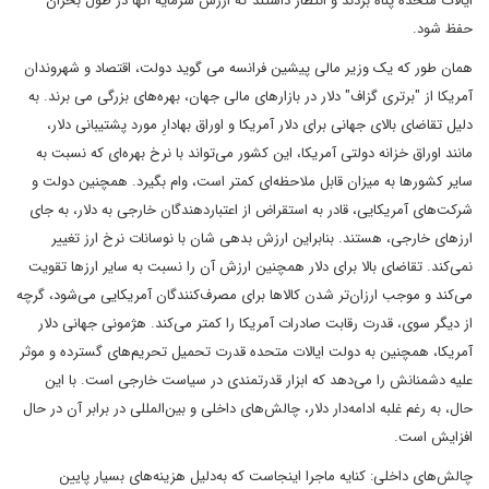
ایالات متحده پناه بردند و انتظار داشتند که ارزش سرمایه آنها در طول بحران‌
حفظ شود.
همان طور که یک وزیر مالی پیشین فرانسه می گوید دولت، اقتصاد و شهروندان
آمریکا از "برتری گزاف" دلار در بازارهای مالی جهان، بهره‌های بزرگی می برند. به
دلیل تقاضای بالای جهانی برای دلار آمریکا و اوراق بهادارِ مورد پشتیبانی دلار،
مانند اوراق خزانه دولتی آمریکا، این کشور می‌تواند با نرخ بهره‌ای که نسبت به
سایر کشورها به میزان قابل ملاحظه‌ای کمتر است، وام بگیرد. همچنین دولت و
شرکت‌های آمریکایی، قادر به استقراض از اعتباردهندگان خارجی به دلار، به جای
ارزهای خارجی، هستند. بنابراین ارزش بدهی شان با نوسانات نرخ ارز تغییر
نمی‌کند. تقاضای بالا برای دلار همچنین ارزش آن را نسبت به سایر ارزها تقویت
می‌کند و موجب ارزان‌تر شدن کالاها برای مصرف‌کنندگان آمریکایی می‌شود، گرچه
از دیگر سوی، قدرت رقابت صادرات آمریکا را کمتر می‌کند. هژمونی جهانی دلار
آمریکا، همچنین به دولت ایالات متحده قدرت تحمیل تحریم‌های گسترده و موثر
علیه دشمنانش را می‌دهد که ابزار قدرتمندی در سیاست خارجی است. با این
حال، به رغم غلبه‌ ادامه‌دار دلار، چالش‌های داخلی و بین‌المللی در برابر آن در حال
افزایش است.
چالش‌های داخلی: کنایه ماجرا اینجاست که به‌دلیل هزینه‌های بسیار پایین