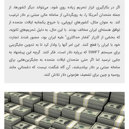
اگر در بکارگیری ابزار تحریم زیاده روی شود، می‌تواند دیگر کشورها، از
جمله متحدان آمریکا را، به رویگردانی از سامانه مالی مبتنی بر دلار ترغیب
کند. به عنوان مثال، کشورهای اروپایی، با خروج یکجانبه ایالات متحده از
توافق هسته‌ای ایران مخالف بودند. با این حال، به دلیل تحریم‌های ثانویه،
که بخشی از کارزار "فشار حداکثری" علیه ایران بود، مجبور شدند تجارت
خود با ایران را قطع کنند. این امر آنها را وادار کرد تا به تدوین جایگزینی
برای سیستم SWIFT که برپایه دلار است، فکر کنند. گرچه این پیشنهاد به
جایی نرسید اما اگر حتی متحدان ایالات متحده به جایگزین‌هایی برای
سامانه مبتنی بر دلار بیاندیشند، آن گاه شگفت نیست که دشمنانی مانند
روسیه و چین برای تضعیف هژمونی دلار تلاش کنند.