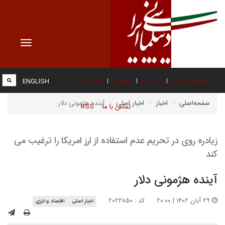
Toggle
vigation
صفحه نخست
درباره ما
عضویت
پیوند ها
ENGLISH
صفحه‌اصلی
اخبار
اخبار اصلی
آینده هژمونی دلار
تماس با ما
RSS
زیادره روی در تحریم عدم استفاده از ارز امریکا را ترغیب می
کند
آینده هژمونی دلار
۲۹ آبان ۱۴۰۲ | ۲۰:۰۰
کد : ۲۰۲۲۸۵۰
اخبار اصلی
اقتصاد و انرژی