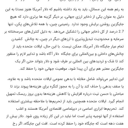
به رغم همه این مسائل، باید به یاد داشته باشیم که دلار آمریکا هنوز عمدتا به این
دلیل به عنوان یکی از ذخایر ارزی جهانی، بر دیگر گزینه ها برتری دارد که هیچ
جایگزین روشنی برایش وجود ندارد. رنمینبی چین، با همه تلاش‌های پکن، تنها
2.7 درصد از کل ذخایر جهانی را تشکیل می‌دهد. به دلیل کنترل‌های سرسختانه بر
سرمایه و محدودیت تبدیل‌پذیری با ارزهای دیگر در چین، به چالش کشیدن
تمام عیار جایگاه دلار آمریکا، ممکن نیست. با این حال، ایالات متحده باید از
چالش‌های داخلی و بین‌المللی برای جایگاه دلار آگاه باشد و تدابیر لازم را منظور
کند تا شک و تردیدهای بین المللی بر طرف شود و دلار بتواند حتی اگر یک
جایگزین معتبر هم برای آن پیدا شود، موقعیت جهانی خود را حفظ کند.
این تدابیر می‌تواند شامل مقابله با بدهی عمومی ایالات متحده باشد و به علاوه،
یا سقف بدهی را حذف کند یا آن را به مجوز کنگره برای هزینه‌ها پیوند بزند تا
مباحثی با حسن نیت درباره افزایش یا کاهش هزینه‌ها بدون بروز ریسک تمهیل
انجام گیرد. ایالات متحده همچنین باید از تحریم‌ها با ملاحظه بیشتری استفاده
کند. تحریم‌ها ابزاری اساسی در دیپلماسی اقتصادی آمریکا هستند و اغلب
استفاده از آنها توجیه پذیر است اما نباید در این کار زیاده روی شود. دلار بیش از
هفت دهه است که جایگاه خود را حفظ کرده است. افت این جایگاه، اگر رخ