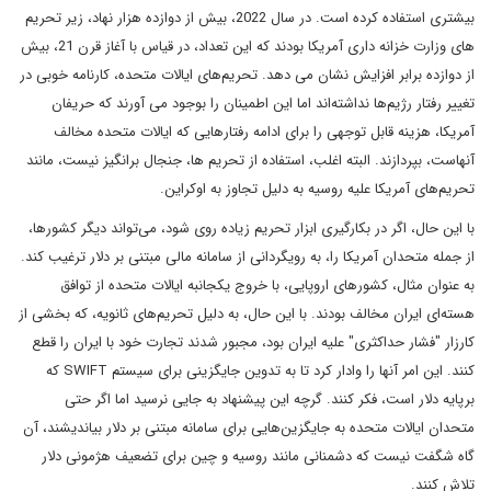
بیشتری استفاده کرده است. در سال 2022، بیش از دوازده هزار نهاد، زیر تحریم
های وزارت خزانه داری آمریکا بودند که این تعداد، در قیاس با آغاز قرن 21، بیش
از دوازده برابر افزایش نشان می دهد. تحریم‌های ایالات متحده، کارنامه خوبی در
تغییر رفتار رژیم‌ها نداشته‌اند اما این اطمینان را بوجود می آورند که حریفان
آمریکا، هزینه قابل توجهی را برای ادامه رفتارهایی که ایالات متحده مخالف
آنهاست، بپردازند. البته اغلب، استفاده از تحریم ها، جنجال برانگیز نیست، مانند
تحریم‌های آمریکا علیه روسیه به دلیل تجاوز به اوکراین.
با این حال، اگر در بکارگیری ابزار تحریم زیاده روی شود، می‌تواند دیگر کشورها،
از جمله متحدان آمریکا را، به رویگردانی از سامانه مالی مبتنی بر دلار ترغیب کند.
به عنوان مثال، کشورهای اروپایی، با خروج یکجانبه ایالات متحده از توافق
هسته‌ای ایران مخالف بودند. با این حال، به دلیل تحریم‌های ثانویه، که بخشی از
کارزار "فشار حداکثری" علیه ایران بود، مجبور شدند تجارت خود با ایران را قطع
کنند. این امر آنها را وادار کرد تا به تدوین جایگزینی برای سیستم SWIFT که
برپایه دلار است، فکر کنند. گرچه این پیشنهاد به جایی نرسید اما اگر حتی
متحدان ایالات متحده به جایگزین‌هایی برای سامانه مبتنی بر دلار بیاندیشند، آن
گاه شگفت نیست که دشمنانی مانند روسیه و چین برای تضعیف هژمونی دلار
تلاش کنند.