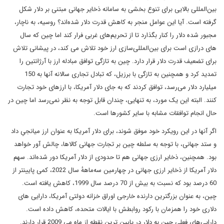
بین‌المللی بالایی برای تنوع بخشی به سامانه ذخایر جهانی مبتنی بر دلار شکل
گرفته است. آیا این عوامل منجر به کاهش قدرت دلار شده‌اند؟ روسیه، به ناچار،
مجبور شده دلار را کنار بگذارد تا از تحریم‌های غربی فرار کند اما چین که سال
های درازی است برای بین‌المللی‌سازی ارز خود تلاش می کند، در پیشانی تلاش
برای تضعیف قدرت دلار قرار دارد. چین به تازگی توافق مبادله ارز با آرژانتین را
تمدید کرد و همچنین به تازگی با برزیل، که تبادل تجاری سالانه آنها به 150
میلیارد دلار می‌رسد، توافق کردند که به جای دلار آمریکا، با ارزهای خود تجارت
کنند. البته این یک مورد، به تنهایی، چندان قابل توجه به نظر نمی‌رسد اما چین در
حال انجام توافقات مشابه با سایر کشورها است.
اگر آنها در این رویکرد خود موفق شوند، برای دلار آمریکا به عنوان ارز میانجیِ داد
و ستد جهانی، با توجه به سلطه چین بر تجارت جهانی کالاها، چالش آور خواهد
بود. همچنین، ذخایر ارزی جهانی هم تا حدودی از دلار آمریکا دور شده‌اند. سهم
دلار آمریکا از ذخایر ارزی جهانی در چهارمین سه‌ماههٔ سال 2022، کمی پایینتر از
60 درصد بود که نسبت به بیش از 70 درصد سال 1999، کاهش یافته است.
چین، به عنوان بزرگترین دارنده خارجی اوراق خزانه دولتی آمریکا، دارایی های
دلاری خود را همزمان با رکود روابطش با ایالات متحده، کاهش داده است.
دارایی‌های فعلی چین به دلار در پایین ترین نقطه از ماه می 2009 قرار دارند.