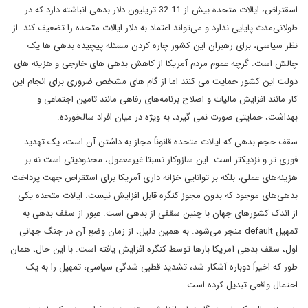
اسقتراض، ایالات متحده بیش از 32.11 تریلیون دلار بدهی انباشته دارد که در
طولانی‌مدت پایایی ندارد و می‌تواند اعتماد به دلار ایالات متحده را تضعیف کند. از
نظر سیاسی، برای رهبران این کشور چاره کردن مسئله پیچیده بدهی ها یک
چالش است. گرچه عموم مردم آمریکا از کاهش بدهی های خارجی و هزینه های
دولت این کشور حمایت می کنند اما از گام های مشخص ضروری برای انجام این
کار مانند افزایش مالیات و اصلاح برنامه‌های رفاهی مانند تامین اجتماعی و
بهداشت، حمایتی صورت نمی گیرد، به ویژه در میان افراد سالخورده.
سقف حجم بدهی که ایالات متحده قانوناً مجاز به داشتن آن است، یک تهدید
فوری تر و نزدیکتر است. این سازوکار نسبتا غیرمعمول، محدودیتی است نه بر
هزینه‌های عملی، بلکه بر توانایی خزانه داری آمریکا برای استقراض جهت پرداخت
بدهی‌های موجود که بدون مجوز کنگره قابل افزایش نیست. ایالات متحده یکی
از اندک کشورهای جهان با چنین سقفی از بدهی است. عبور از سقف بدهی به
تمهیل default منجر می‌شود. به همین دلیل، از زمان وضع آن در جنگ جهانی
اول، سقف بدهی آمریکا بارها توسط کنگره افزایش یافته است. با این حال، همان
طور که اخیراً دوباره آشکار شد، تشدید قطبی شدگی سیاسی، تمهیل را به یک
احتمال واقعی تبدیل کرده است.