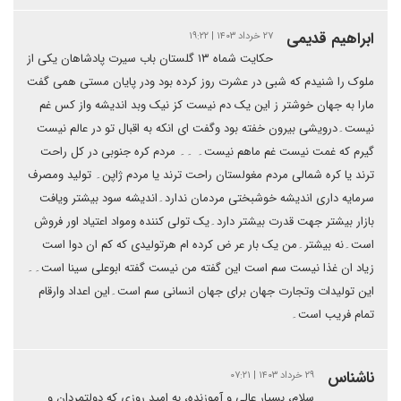
ابراهیم قدیمی
۲۷ خرداد ۱۴۰۳ | ۱۹:۲۲
حکایت شماه ۱۳ گلستان باب سیرت پادشاهان یکی از
ملوک را شنیدم که شبی در عشرت روز کرده بود ودر پایان مستی همی گفت
مارا به جهان خوشتر ز این یک دم نیست کز نیک وبد اندیشه واز کس غم
نیست۔درویشی بیرون خفته بود وگفت ای انکه به اقبال تو در عالم نیست
گیرم که غمت نیست غم ماهم نیست۔ ۔۔ مردم کره جنوبی در کل راحت
ترند یا کره شمالی مردم مغولستان راحت ترند یا مردم ژاپن۔ تولید ومصرف
سرمایه داری اندیشه خوشبختی مردمان ندارد۔اندیشه سود بیشتر ویافت
بازار بیشتر جهت قدرت بیشتر دارد۔یک تولی کننده ومواد اعتیاد اور فروش
است۔نه بیشتر۔من یک بار عر ض کرده ام هرتولیدی که کم ان دوا است
زیاد ان غذا نیست سم است این گفته من نیست گفته ابوعلی سینا است۔۔
این تولیدات وتجارت جهان برای جهان انسانی سم است۔این اعداد وارقام
تمام فریب است۔
ناشناس
۲۹ خرداد ۱۴۰۳ | ۰۷:۲۱
سلام، بسیار عالی و آموزنده، به امید روزی که دولتمردان و