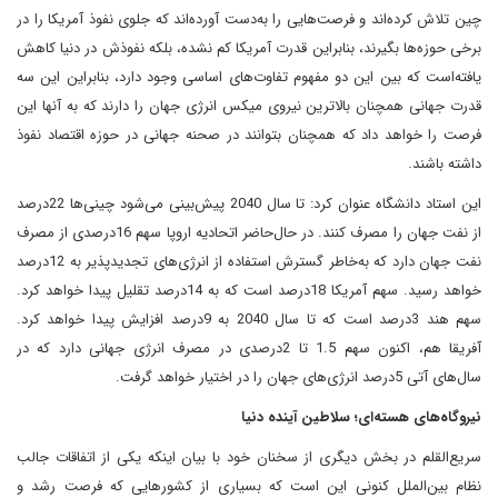
چین تلاش کرده‌اند و فرصت‌هایی را به‌دست آورده‌اند که جلوی نفوذ آمریکا را در
برخی حوزه‌ها بگیرند، بنابراین قدرت آمریکا کم نشده، بلکه نفوذش در دنیا کاهش‌
یافته‌است که بین این دو مفهوم تفاوت‌های اساسی وجود دارد، بنابراین این سه
قدرت جهانی همچنان بالاترین نیروی میکس انرژی جهان را دارند که به آنها این
فرصت را خواهد داد که همچنان بتوانند در صحنه جهانی در حوزه اقتصاد نفوذ
داشته باشند.
این استاد دانشگاه عنوان کرد: تا سال‌ 2040 پیش‌بینی می‌شود چینی‌ها 22‌درصد
از نفت جهان را مصرف کنند. در حال‌حاضر اتحادیه اروپا سهم 16‌درصدی از مصرف
نفت جهان دارد که به‌خاطر گسترش استفاده از انرژی‌های تجدیدپذیر به 12‌درصد
خواهد رسید. سهم آمریکا 18‌درصد است که به 14‌درصد تقلیل پیدا خواهد کرد.
سهم هند 3‌درصد است که تا سال 2040 به 9‌درصد افزایش پیدا خواهد کرد.
آفریقا هم، اکنون سهم 1.5 تا 2‌درصدی در مصرف انرژی جهانی دارد که در
سال‌های آتی 5‌درصد انرژی‌های جهان را در اختیار خواهد گرفت.
نیروگاه‌های هسته‌ای؛ سلاطین آینده دنیا
سریع‌القلم در بخش دیگری از سخنان خود با بیان اینکه یکی از اتفاقات جالب
نظام بین‌الملل کنونی این است که بسیاری از کشورهایی که فرصت رشد و