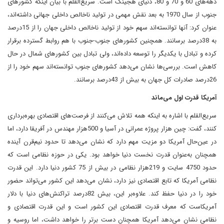
دهه‌های 60 و 70 و 80، دنیای هجینگ است. سریع‌القلم با بیان اینکه کشورهای
جنوب از سال‌ 1970 به بعد نقش مهمی در تولید ناخالص داخلی جهانی داشته‌اند،
عنوان کرد: آنها توانسته‌اند سهم خود از تولید ناخالص داخلی جهان را از 15‌درصد
به 38‌درصد برسانند. همچنین کشورهای جنوب‌-جنوب با هم روابط گسترده برقرار
کرده‌ و تبادل با یکدیگر را توسعه داده‌اند، ولی تبادل بین کشورهای شمال در حال
کاهش است. بررسی‌ها نشان می‌دهد کشورهای جنوب توانسته‌اند سهم خود را از
26‌درصد صادرات کل جهان به بیش از 43‌درصد برسانند.
آمریکا قدرت اول می‌ماند
سریع‌القلم با اشاره به اینکه همه تلاش می‌کنند از فرصت‌های اقتصادی بهره‌برداری
کنند، گفت: چین هزار پروژه عمرانی در آسیا و 500‌هزار مهندس در آفریقا دارد، اما
در عین‌حال آمریکا دو مزیت مهم دارد که نشان می‌دهد تا حدود نیم‌قرن آینده
همچنان به‌عنوان قدرت نخست دنیا خواهد بود. یکی در حوزه نظامی است که
حدود 4750 سایت و 219‌هزار نظامی در بیش از 75 کشور دنیا دارد. این قدرت
نظامی آمریکا که تابع اقتصادی نیز دارد، نشان می‌دهد این کشور می‌تواند حضور
خود را در دنیا حفظ کند. علاوه‌بر این، بیش 82‌درصد تراکنش‌های دنیا با دلار
آمریکاست که معرف قدرت اقتصادی این کشور است و این قدرت اقتصادی و
نظامی نشان می‌دهد آمریکا همچنان دست برتر را خواهد داشت، اما روسیه و