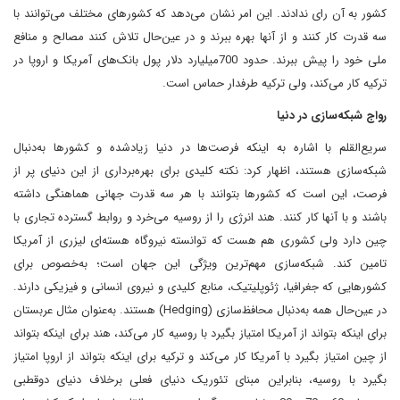
کشور به آن رای ندادند. این امر نشان می‌دهد که کشورهای مختلف می‌توانند با
سه قدرت کار کنند و از آنها بهره ببرند و در عین‌حال تلاش کنند مصالح و منافع
ملی خود را پیش ببرند. حدود 700‌میلیارد دلار پول بانک‌های آمریکا و اروپا در
ترکیه کار می‌کند، ولی ترکیه طرفدار حماس است.
رواج شبکه‌سازی در دنیا
سریع‌القلم با اشاره به اینکه فرصت‌ها در دنیا زیادشده و کشورها به‌دنبال
شبکه‌سازی هستند، اظهار کرد: نکته کلیدی برای بهره‌برداری از این دنیای پر از
فرصت، این است که کشورها بتوانند با هر سه قدرت جهانی هماهنگی داشته
باشند و با آنها کار کنند. هند انرژی را از روسیه می‌خرد و روابط گسترده تجاری با
چین دارد ولی کشوری هم هست که توانسته نیروگاه هسته‌ای لیزری از آمریکا
تامین کند. شبکه‌سازی مهم‌ترین ویژگی این جهان است؛ به‌خصوص برای
کشورهایی که جغرافیا، ژئوپلیتیک، منابع کلیدی و نیروی انسانی و فیزیکی دارند.
در عین‌حال همه به‌دنبال محافظ‌سازی (Hedging) هستند. به‌عنوان مثال عربستان
برای اینکه بتواند از آمریکا امتیاز بگیرد با روسیه کار می‌کند، هند برای اینکه بتواند
از چین امتیاز بگیرد با آمریکا کار می‌کند و ترکیه برای اینکه بتواند از اروپا امتیاز
بگیرد با روسیه، بنابراین مبنای تئوریک دنیای فعلی برخلاف دنیای دوقطبی