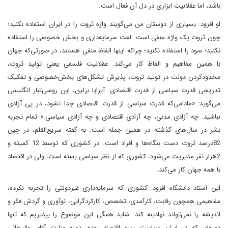
باشد، اما عقلانیت ابزاری در دل آن فعال است.
او افزود: بسیاری از دوستان من می‌گویند واژه ثروت را در ایران استفاده نکنید؛
چون ثروت یک واژه منفی است. لغت سرمایه‌داری و بخش‌ خصوصی را استفاده
نکنید؛ سود را استفاده نکنید؛ چراکه اینها الفاظ منفی هستند، در صورتی‌که جهان
با همین مفاهیم و الفاظ کار می‌کند. عقلانیت فلسفی یعنی تولید ثروت،
محدود‌کردن دولت در تولید ثروت، پذیرش تشکل‌های بخش‌خصوصی و تفکیک
تدریجی قدرت سیاسی از قدرت اقتصادی. آیزایا برلین، این روسی‌تبار انگلیسی
می‌گوید: «مادامی‌که قدرت سیاسی از قدرت اقتصادی جدا نشود، در پی آزادی
نباشید. چه آزادی مدنی، چه آزادی اقتصادی و چه آزادی سیاسی.» تمام تجربه
بشر در سال‌های گذشته در همین جمله است. به گفته سریع‌القلم، در چین
82‌درصد ثروت دست بنگاه‌ها و افراد است. در کشوری که توسط 12 کمیته و
2‌هزار نفر مدیریت می‌شود، کشوری که از نظر سیاسی بسته است، ولی در اقتصاد
با همه جهان کار می‌کند.
این استاد دانشگاه افزود: کشوری که سرمایه‌داری غیر‌دولتی را تجربه نکرده،
مفاهیمی همچون رقابت، کارآمدی، تخصص، کارکردگرایی، نوآوری و گردش فکر و
اندیشه را نمی‌تواند نهادینه کند. شاید همگی این موضوع را بپذیریم که تنها
دوره‌ای که در ایران سیاست پیرو اقتصاد بوده، دوره وزارت آقای عالیخانی