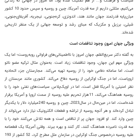
سیاست و فرهنگ و... از هم تفکیک شده‌ بود، اما امروز در جهانی که زندگی
می‌کنیم، مثلثی داریم از سه قدرت آمریکا، چین و روسیه و سپس حدود 10 کشور
میان‌پایه قدرتمند جهان مانند هند، اندونزی، کره‌جنوبی، نیجریه، آفریقای‌جنوبی،
شیلی، برزیل و مکزیک که مبنای رشد و توسعه جهانی از یک منظر تاریخی
شده‌اند.
ویژگی جهان امروز، وجود تناقضات است
به گفته دکتر سریع‌القلم، جهان امروز با نااطمینانی‌های فراوانی روبه‌روست؛ اما یک
ویژگی مهم این جهان، وجود تناقضات زیاد است. به‌عنوان مثال ترکیه عضو ناتو
است، اما سامانه دفاعی خود را از روسیه تهیه می‌کند. مجارستان جزء اتحادیه
اروپاست، اما در جنگ اوکراین از روسیه دفاع می‌کند. کشوری مانند عربستان از
نظر امنیتی با آمریکا قفل است، اما در اوپک‌پلاس سیاست‌های نفتی خود را با
روسیه هماهنگ می‌کند، 1‌1هزار تحریم علیه روسیه از سمت اروپا و آمریکا برقرار
شده‌است، اما در عین‌حال در سال‌2023، چین و روسیه 240‌میلیارد دلار با یکدیگر
تبادل کرده‌اند و هر آنچه روسیه از تراشه و قطعات الکترونیک نیاز دارد می‌تواند از
چین وارد کند. او افزود: جهان پر از تناقض است و همه تلاش می‌کنند خود را با
سه قدرت نامبرده هماهنگ کنند، کار کنند و بهره ببرند. وقتی آمریکا یک قطعنامه
علیه روسیه درخصوص جنگ اوکراین در سازمان‌ ملل مطرح کرد، 52 کشور از 193