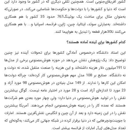
کشور آفریقای‌جنوبی است. همچنین تلقی دیگری که در کشور ما وجود دارد این
است که دنیا و کشورها را با دولت‌ها و حکومت‌ها شناسایی می‌کند، در صورتی‌که
به‌عنوان مثال برای ساخت یک بوئینگ767 حدود 35 کشور با هم همکاری
داشته‌اند. به‌عبارتی سوئد، ایتالیا، چین، ژاپن، فرانسه، اسپانیا و... با هم همکاری
می‌کنند تا30‌هزار قطعه را تبدیل به هواپیما کنند.
کدام کشورها برای آینده آماده هستند؟
این استاد دانشگاه درخصوص آمادگی کشورها برای تحولات آینده نیز چنین
توضیح داد: یک پژوهش نشان می‌دهد در حوزه هوش‌مصنوعی برخی از مدل‌ها
تا 191‌میلیون دلار هزینه داشته‌اند و این هزینه را صنعت متقبل شده، نه دولت و
نه دانشگاه. صنایع بر 108 مدل مهم هوش‌مصنوعی کار کرده‌اند؛ چراکه دولت‌ها
امکان این کارها را ندارند. از 149 مدل بنیادی در هوش‌مصنوعی 98 مورد آزاد و
23 مورد تا اندازه‌ای آزاد است و 28 مورد در اختیار عامه نیست. گوگل بیشترین
نقش را در تولید هوش‌مصنوعی در دنیا دارد؛ ولی چهار مورد بعدی هم شرکت‌ها
هستند که عمده کار را در زمینه هوش‌مصنوعی انجام می‌دهند. آمریکا بیشترین
نقش را در این زمینه دارد و بعد از آن چین و انگلیس نقش‌آفرین هستند. امارات
با جوینت‌ونچرهایی که در دنیا برقرار کرده در شبکه جهانی کار می‌کند؛ به‌گونه‌ای که
تعداد مدل‌های ‌ای‌آر امارات از فرانسه بیشتر است.