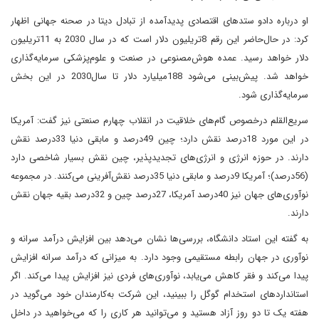
او درباره دادو ستدهای اقتصادی پدیدآمده از تبادل دیتا در صحنه جهانی اظهار
کرد: در حال‌حاضر این رقم 8‌تریلیون دلار است که در سال‌ 2030 به 11‌تریلیون
دلار خواهد رسید. عمده هوش‌مصنوعی در صنعت و علوم‌پزشکی سرمایه‌گذاری
خواهد شد. پیش‌بینی می‌شود 188‌میلیارد دلار تا سال‌2030 در این بخش
سرمایه‌گذاری شود.
سریع‌القلم درخصوص گام‌های خلاقیت در انقلاب چهارم صنعتی نیز گفت: آمریکا
در این مورد 18‌درصد نقش دارد؛ چین 49‌درصد و مابقی دنیا 33‌درصد نقش
دارند. در حوزه انرژی و انرژی‌های تجدیدپذیر، چین نقش بسیار شاخصی دارد
(56‌درصد)؛ آمریکا 9‌درصد و مابقی دنیا 35‌درصد نقش‌آفرینی می‌کنند. در مجموعه
نوآوری‌های جهان نیز 40‌درصد آمریکا، 27‌درصد چین و 32‌درصد بقیه جهان نقش
دارند.
به گفته این استاد دانشگاه، بررسی‌ها نشان می‌دهد بین افزایش درآمد سرانه و
نوآوری در جهان رابطه مستقیمی وجود دارد. به میزانی که درآمد سرانه افزایش
پیدا می‌کند و فقر کاهش می‌یابد، نوآوری‌های فردی نیز افزایش پیدا می‌کند. اگر
استانداردهای استخدام گوگل را ببینید، این شرکت به‌کارمندان خود می‌گوید در
هفته یک تا دو روز آزاد هستید و می‌توانید هر کاری را که می‌خواهید در داخل