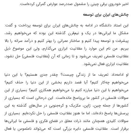
اخیر خودروی برقی چینی را مشمول صددرصد عوارض گمرکی کرده‌است.
چالش‌های ایران برای توسعه
این استاد دانشگاه در ادامه به چالش‌های ایران برای توسعه پرداخت و گفت:
مشکل ما ایرانی‌ها در یک و نیم‌قرن گذشته این بوده که می‌خواهیم رشد،
پیشرفت و توسعه پیدا کنیم و ساختار عمرانی را بهتر کنیم و درآمد سرانه را بالا
ببریم. من نام این موارد را عقلانیت ابزاری می‌گذارم، ولی این موضوع ذیل
عقلانیت فلسفی تعریف می‌شود و تا زمانی که آن (عقلانیت فلسفی) حل نشود،
عقلانیت ابزاری فعال نمی‌شود.
او ادامه‌داد: تعریف ما از زندگی چیست؟ چقدر جدی هستیم؟ با این دنیا
می‌خواهیم چه‌کار کنیم؟ آیا قصد داریم بخشی از این دنیا را حذف کنیم؟
می‌خواهیم با این دنیا مبارزه کنیم یا می‌خواهیم همکاری کنیم؟ بسیاری از این
سوالات فلسفی در کشور ما بی‏‏‏‌پاسخ مانده‌است. این درحالی است که بسیاری از
کشورها از جمله چین، ژاپن، مکزیک و کره‌جنوبی در سال‌های گذشته به این
پرسش‏‏‏‌ها پاسخ‌ داده‌اند، اما ما هنوز عقلانیت فلسفی را حل نکرده‌ایم. بسیاری از
سوالات کلیدی همچنان مانند ذرات معلق در فضای فکری و فلسفی ما ایرانی‌ها
برقرار است. عقلانیت فلسفی دایره بزرگی است که می‌تواند ناملموس یا فعال