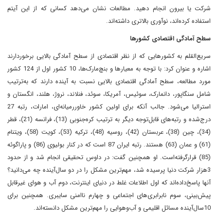
شرکت یا بیرون انجام دهید. مطالعات نشان می‌دهد کسانی که از این آیتم
استفاده کرده‌اند، نوآوری بالاتری داشته‌اند.
سطح آمادگی اقتصادی کشورها
سریع‌القلم به کشورهایی که از نظر اقتصادی از سطح آمادگی بالایی برخوردارند
اشاره و عنوان کرد: با توجه به معیارها و بنچ‌مارک‌ها، 10 کشور اول از 124 کشور
مورد مطالعه، سطح آمادگی اقتصادی بالایی نسبت به آینده‌ دارند که به‌ترتیب
شامل سنگاپور، دانمارک، سوئیس، آمریکا، سوئد، فنلاند، نروژ، هلند، انگستان و
استرالیا می‌شود. جالب آنکه برای اولین کشور خاوررمیانه‌ای، امارات، رتبه 27
درج‌شده و رتبه‌های قابل‌توجه دیگر به ترتیب کره‌جنوبی (13)، فرانسه (21)، قطر
(34)، چین (38)، عربستان (42)، روسیه (48)، ترکیه (53)، کویت (58)، ویتنام
(61) و عمان (63) هستند. رتبه ایران 87 است که در کنار بولیوی (86) و پاراگوئه
(85) قرارگرفته‌است. او همچنین گفت: در داوس تحقیقی انجام شد و از حدود
3‌هزار شرکت دنیا پرسیده شد، مهم‌ترین مشکل را در دو سال‌آینده چه می‌دانید؟
آنها پاسخ‌داده‌اند که اول اطلاعات غلط در دنیای اینترنت، دوم آب و هوای غیر‌قابل
پیش‌بینی، سوم نابرابری‌های اجتماعی و چهارم ناامنی سایبری. همچنین برای
10سال‌آینده مسائل اقلیمی و آب‌و‌هوایی را مهم‌ترین مشکل دانسته‌اند.