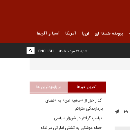
پرونده هسته ای
اروپا
آمریکا
آسیا و آفریقا
شنبه ۱۷ مرداد ۱۴۰۵
ENGLISH
آخرین خبرها
پر بازدیدترین ها
گذار خزر از «حاشیه امن» به «فضای
بازدارندگی متراکم
ترامپ گرفتار در شن‌زار سیاسی
حمله موشکی به کشتی اماراتی در تنگه