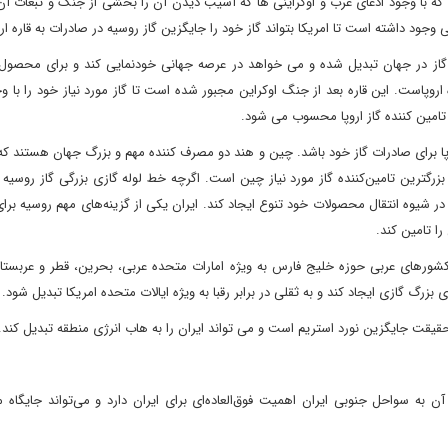
م شده که خط نورد استریم ۲ کاملا نابود شده که با وجود ادعای غرب و اوکراینی ها که آسیب دیدن آن را بخشی از جنگ و تبعات
 وجود داشته است تا امریکا بتواند گاز خود را جایگزین گاز روسیه در صادرات به قاره ارو
گاز در جهان تبدیل شده و می خواهد در عرصه جهانی خودنمایی کند و برای محصول خ
روپاست. این قاره بعد از جنگ اوکراین مجبور شده است تا گاز مورد نیاز خود را با و
ین تامین کننده گاز اروپا محسوب می شود.
پا برای صادرات گاز خود باشد. چین و هند دو مصرف کننده مهم و بزرگ جهان هستند که
ترین تامین‌کننده گاز مورد نیاز چین است. اگرچه خط لوله گازی بزرگی گاز روسیه 
 شیوه انتقال محصولات خود تنوع‌ ایجاد کند. ایران یکی از گزینه‌های مهم روسیه برای 
ا تامین کند.
ه کشورهای عربی حوزه خلیج فارس به ویژه امارات متحده عربی، بحرین، قطر و عربست
رگ گازی ایجاد کند و به ثقلی در برابر رقبا به ویژه ایالات متحده امریکا تبدیل شود.
 حقیقت جایگزین نورد استریم است و می تواند ایران را به هاب انرژی منطقه تبدیل کند.
به سواحل جنوبی ایران اهمیت فوق‌العاده‌ای برای ایران دارد و می‌تواند جایگاه م