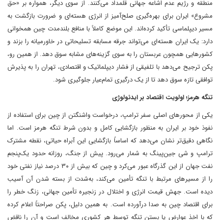
منطقه و رژیم عدم اشاعه جهانی قلمداد می‌کنند. از سوی دیگر، همواره بر «حق
مشروع» ایران برای بهره‌گیری صلح‌آمیز از انرژی هسته‌ای و ضرورت بازگشت به
مسیر دیپلماسی تأکید کرده‌اند. این موضع کاملاً با منافع بلندمدت چین همخوانی
دارد: یک ایران هسته‌ای می‌تواند جرقه مسابقه تسلیحاتی در خاورمیانه را بزند و
کشورهایی همچون عربستان را به سوی گزینه‌های مشابه سوق دهد. از همین رو،
پکن ترجیح می‌دهد با تلفیقی از فشار دیپلماتیک و اقتصادی، تهران را به پذیرش
توافقی تازه سوق دهد تا از یک درگیری تمام‌عیار جلوگیری شود.
تنگه هرمز؛ اولویت اقتصاد بر ایدئولوژی
یکی از محورهای اصلی سفر ترامپ، درخواست واشنگتن از چین برای استفاده از
نفوذ خود بر ایران به منظور بازگشایی کامل و بدون شرط تنگه هرمز است. اما
نگاهی دقیق‌تر نشان می‌دهد که اساساً بازگشایی این آبراه حیاتی، نقطه مشترک
ترامپ و شی جین‌پینگ به شمار می‌رود. پیش از جنگ، روزانه حدود یک‌پنجم
نفت جهان از این گذرگاه عبور می‌کرد و چین که بیش از ۳۰ درصد نیاز نفتی خود
را از مسیرهای مرتبط با تنگه تأمین می‌کند، به‌شدت از بسته شدن آن آسیب
دیده است. جهش قیمت انرژی و اختلال در زنجیره تأمین جهانی، زنگ خطر را
برای اقتصاد چین به صدا درآورده است. به همین دلیل، پکن صراحتاً اعلام کرده
که با اخذ عوارض یا بستن تنگه توسط هر کشوری مخالف است و آن را ناقض