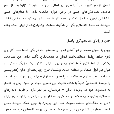
اصول آزادی ناوبری در آبراه‌های بین‌المللی می‌داند. هرچند گزارش‌ها از عبور
محدود نفت‌کش‌های چینی در برخی موارد حکایت دارد، اما مقام‌های چینی
بازگشایی فوری و کامل تنگه را خواستار شده‌اند. این رویکرد به روشنی نشان
می‌دهد که منافع اقتصادی پکن بر هرگونه حمایت ایدئولوژیک از ایران تقدم یافته
است.
چین و رؤیای میانجی‌گری پایدار
چین به عنوان معمار توافق آشتی ایران و عربستان که در پکن امضا شد، اکنون بر
لزوم حفظ روابط مسالمت‌آمیز تهران با همسایگان تأکید دارد. این سیاست،
بخشی از استراتژی گسترده‌تر پکن برای ایفای نقش یک بازیگر مسئول و
میان‌جی قابل اعتماد در منطقه است. پیشنهاد طرح چهارنقطه‌ای صلح (همزیستی
مسالمت‌آمیز، احترام به حاکمیت، پایبندی به حقوق بین‌الملل و پیوند زدن امنیت
با توسعه اقتصادی) دقیقاً با هدف تثبیت این تصویر انجام می‌شود. پکن با افتخار
به دستاورد خود در پرونده ایران – عربستان، در نظر دارد از طریق دیدارهای
سه‌جانبه بعدی، جایگاه خود را به عنوان «کاتالیزور و میانجی» بالقوه برای پایان
دادن به جنگ‌های منطقه تقویت کند. این رویکرد به چین کمک می‌کند ضمن
کسب اعتبار نزد کشورهای عربی حوزه خلیج فارس، روابط اقتصادی پرمنفعت خود