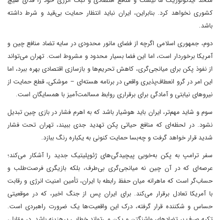
متحد ایدئولوژیک ما نیست و منافع اقتصادی و ثبات انرژی خود را فدای هیچ
کشوری نخواهد کرد. بنابراین، ایران نباید انتظار حمایت بی‌قید و شرط داشته
باشد.
دوم، جمهوری اسلامی اگرچه از فضای مانور محدودی در سایه تضاد منافع چین و
آمریکا برخوردار است، اما این فضا بسیار محدود و مشروط است. تهران می‌تواند
از نفوذ پکن برای میانجی‌گری، کاهش تحریم‌ها و بازسازی اقتصادی بهره ببرد، اما
این امر در گرو انعطاف‌پذیری واقعی در برنامه هسته‌ای – موشکی، قطع حمایت از
نیروهای نیابتی و آمادگی برای برقراری روابط مسالمت‌آمیز با همسایگان است.
سوم و شاید مهم‌تر، ایران باید هوشیار باشد که به اهرم فشار در بازی چین تبدیل
نشود. در لحظه‌ای که منافع حیاتی پکن تهدید جدی ببیند، تهران تحت فشار
شدید قرار خواهد گرفت و چه‌بسا حمایت کنونی به یکباره رنگ ببازد.
سفر ترامپ به پکن به‌خوبی پیچیدگی‌های ژئوپلیتیک جدید را آشکار می‌کند؛
عرصه‌ای که در آن چین نه میانجی‌گری بی‌طرف، بلکه بازیگری فرصت‌طلب و
حساب‌گر است که ماهرانه میان حفظ رابطه با ایران، تأمین امنیت انرژی و رقابت
با آمریکا تعادل برقرار می‌کند. برای ایران پس از جنگ اخیر، که در موقعیتی
حساس و شکننده قرار گرفته، درک این واقعیت‌ها یک ضرورت راهبردی است.
تکیه صرف بر تضادهای واشنگتن و پکن می‌تواند خطایی پرهزینه باشد. در مقابل،