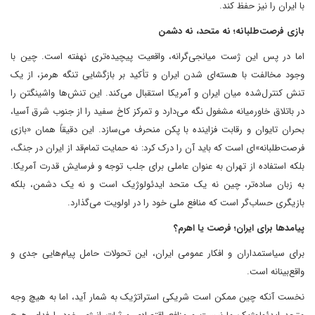
با ایران را نیز حفظ کند.
بازی فرصت‌طلبانه؛ نه متحد، نه دشمن
اما در پس این ژست میانجی‌گرانه، واقعیت پیچیده‌تری نهفته است. چین با
وجود مخالفت با هسته‌ای شدن ایران و تأکید بر بازگشایی تنگه هرمز، از یک
تنش کنترل‌شده میان ایران و آمریکا استقبال می‌کند. این تنش‌ها واشینگتن را
در باتلاق خاورمیانه مشغول نگه می‌دارد و تمرکز کاخ سفید را از جنوب شرق آسیا،
بحران تایوان و رقابت فزاینده با پکن منحرف می‌سازد. این دقیقاً همان «بازی
فرصت‌طلبانه»‌ای است که باید آن را درک کرد: نه حمایت تمام‌قد از ایران در جنگ،
بلکه استفاده از تهران به عنوان عاملی برای جلب توجه و فرسایش قدرت آمریکا.
به زبان ساده‌تر، چین نه یک متحد ایدئولوژیک است و نه یک دشمن، بلکه
بازیگری حساب‌گر است که منافع ملی خود را در اولویت می‌گذارد.
پیامدها برای ایران؛ فرصت یا اهرم؟
برای سیاستمداران و افکار عمومی ایران، این تحولات حامل پیام‌هایی جدی و
واقع‌بینانه است.
نخست آنکه چین ممکن است شریکی استراتژیک به شمار آید، اما به هیچ وجه