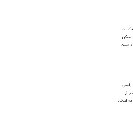
ه شکست
. ممکن
ه است.
 راستی
ا از
اده است.