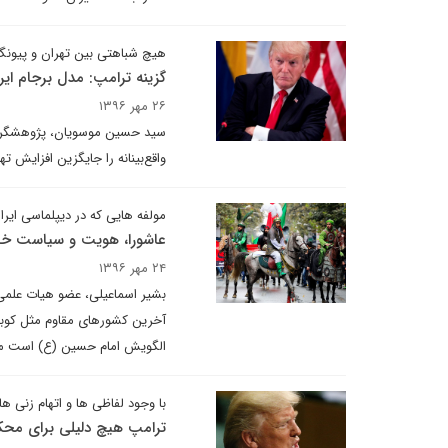
هیچ شباهتی بین تهران و پیون
گزینه ترامپ: مدل برجام ایر
۲۶ مهر ۱۳۹۶
سید حسین موسویان، پژوهشگر ار
واقع‌بینانه را جایگزین افزایش ته
مولفه هایی که در دیپلماسی ایرا
عاشورا، هویت و سیاست خا
۲۴ مهر ۱۳۹۶
بشیر اسماعیلی، عضو هیات علمی 
آخرین کشورهای مقاوم مثل کوبا ه
الگویش امام حسین (ع) است م
با وجود لفاظی ها و اتهام زنی ها
ترامپ هیچ دلیلی برای محکو