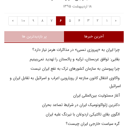
۱۸ اردیبهشت ۱۳۹۵
»
10
9
8
7
6
5
4
3
2
1
«
آخرین خبرها
پر بازدیدترین ها
چرا ایران به «پیروزی نسبی» در مذاکرات هرمز نیاز دارد؟
بقایی: توافق عربستان، ترکیه و پاکستان را تهدید نمی‌بینیم
چرا پیوستن به سازمان کشورهای ترک به نفع ایران نیست
واکاوی انتقال کانون منازعه از رویارویی اعراب و اسرائیل به تقابل ایران و
اسرائیل
آغاز مسئولیت بین‌المللی ایران
دکترین ژئواکونومیک ایران در شرایط تصاعد بحران
الگوی بقای تاکتیکی اردوغان با نیرنگ علیه ایران
گره سیاست خارجی ایران چیست؟