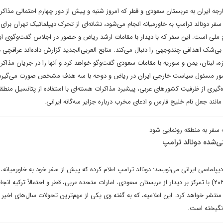
جه ایران به عربستان سعودی و قطر که امروز شنبه و پیش از دور چهارم احتمالی مذاکر
 سفر دونالد ترامپ به خاورمیانه انجام می‌شود، نشانه‌ای از تحرک دیپلماتیک تهران برا
ع ملی است. این سفر که با دیدار با مقامات ارشد ریاض و حضور در اجلاس گفت‌وگوی ای
‌شک اهدافی چندوجهی را دنبال می‌کند. منابع العربی‌الجدید گزارش داده‌اند عراقچی 
 لبنان، یمن و سوریه با مقامات سعودی گفت‌وگو خواهد کرد و آنها را در جریان مذاکرا
 حضور مسئول سیاست خارجی ایران در ریاض و دوحه با سه هدف مشخص صورت می‌گیرد
‌گیری از ظرفیت کشورهای عربی، پیشبرد مذاکرات هسته‌ای با استفاده از پتانسیل منطقه
د جعل نام خلیج‌ فارس و ادعای مخرب درباره جزایر سه‌گانه ایرانی.
 سفر به منطقه رونمایی شود
نی‌شده دونالد ترامپ
پلماسی ایرانی می‌نویسد: دونالد ترامپ اعلام کرده که پیش از سفر خود به خاورمیانه، ک
است هفته آینده (۱۳ تا ۱۶ مه ۲۰۲۵) با تمرکز بر دیدار از عربستان سعودی، امارات متحده عربی، قطر و احتمالاً ترکیه ا
 منتشر خواهد کرد. این اعلامیه، که به گفته وی یکی از مهم‌ترین تحولات سال‌های اخیر
رانگیخته است.