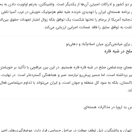
 دو کشور و ادراکات امنیتی آن‌ها از یکدیگر است. واشینگتن، به‌رغم اولویت دادن به بح
 برنامه هسته‌ای ایران را تهدیدی خزنده علیه نظم هژمونیک خویش در غرب آسیا تلقی م
جانبه آمریکا از برجام را نه‌تنها شکست یک توافق بلکه زوال اعتبار تعهدات حقوق بین‌ال
زگشت به توافق سابق را فاقد ضمانت اجرایی ارزیابی می‌کند.
رای میانجی‌گری میان اسلام‌آباد و دهلی‌نو
ح در شبه قاره
مای چندضلعی صلح در شبه قاره قاره هستیم. در این بین عراقچی با تأکید بر خویشتن‌
ر برداشته است، اما مسیر پیش‌رو نیازمند صبر و هماهنگی گسترده‌تر است. در نهایت،
پاکستان، بلکه به سود کل منطقه و جهان است، و ایران می‌تواند با تداوم دیپلماسی فعال
ند.
بد اروپا در مذاکرات هسته‌ای
تهران و واشنگتن، ذیل توقف موقت در مراحل حساسی قرار دارد، موضع‌گیری‌های اخیر 