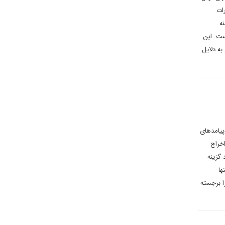
رات
ه
ست. این
به دلایل
پیامدهای
خراج
 گزینه
ها
ا برجسته