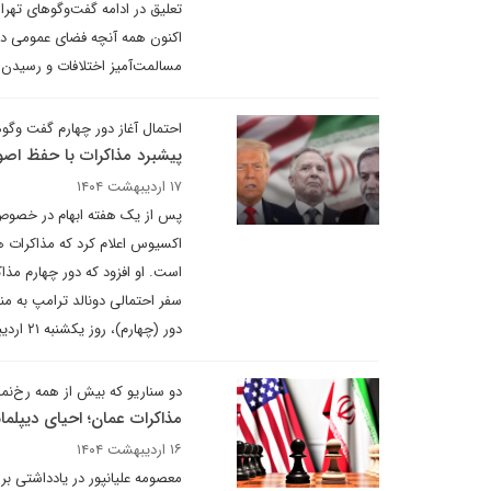
تعلیق در ادامه گفت‌وگوهای تهرا
اکنون همه آنچه فضای عمومی دیپ
مسالمت‌آمیز اختلافات و رسیدن 
احتمال آغاز دور چهارم گفت وگو
پیشبرد مذاکرات با حفظ اص
۱۷ اردیبهشت ۱۴۰۴
پس از یک هفته ابهام در خصوص چ
اکسیوس اعلام کرد که مذاکرات ه
است. او افزود که دور چهارم مذا
سفر احتمالی دونالد ترامپ به منط
دور (چهارم)، روز یکشنبه ۲۱ اردیبهشت در مسقط برگزار خواهد شد.
دو سناریو که بیش از همه رخ‌نما
مذاکرات عمان؛ احیای دیپلما
۱۶ اردیبهشت ۱۴۰۴
معصومه علیانپور در یادداشتی بر