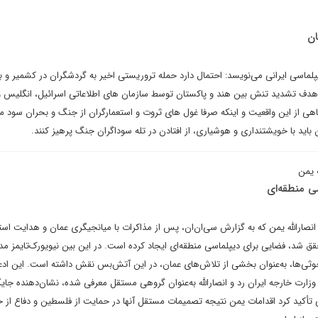
ان
یپلماسی ایرانی می‌نویسد: احتمال دارد حمله تروریستی اخیر به گردشگران در کشمیر و 
 هدف تشدید تنش بین هند و پاکستان توسط سازمان های اطلاعاتی اسرائیل، انگلیس و 
اهی از این واقعیت و اینکه صرفا غول های ثروت و استعمارگران از جنگ و بحران سود می
باید با خویشتنداری و هوشیاری، از افتادن در تله سوداگران جنگ پرهیز کنند.
 یمن
ی منطقه‌ای
نصارالله یمن که به گزارش سی‌ان‌ان، پس از مذاکرات با میانجیگری عمان و هدایت است
حقق شد، فضایی برای دیپلماسی منطقه‌ای ایجاد کرده است. در این بین نیویورک‌تایمز 
ر حوثی‌ها، به‌عنوان بخشی از تلاش‌های عمان، در این آتش‌بس نقش داشته است. این ادعا
ارت خارجه ایران رد و انصارالله به‌عنوان گروهی مستقل معرفی شده، نشان‌دهنده جایگ
 تأکید کرد اقدامات یمن نتیجه تصمیمات مستقل آنها در حمایت از فلسطین و دفاع از خ