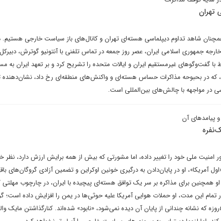
 تهران
چنان شاهد تداوم دیپلماسی هسته‌ای تهران و کانال‌های باز سیاست خارجی هستیم. د
خارجه جمهوری اسلامی ایران، عصر روز جمعه در تماس تلفنی با آنتونیو گوترش، دبیرکل
ا گفت‌وگوهای غیرمستقیم ایران و ایالات متحده را تشریح کرد و بر تعهد ایران به مس
، که در بحبوحه مذاکرات حساس هسته‌ای و واکنش‌های منطقه‌ای رخ داد، نشان‌دهنده 
سی در مواجهه با چالش‌های بین‌المللی است.
و پیامدهای آن
‌نفره
اور امنیت ملی خود را تغییر داده، اما مشورتی که بیش از همه برایش ارزش دارد، نظر
ل آمریکا»، او در پایان‌دادن به درگیری خونین اوکراین و تضمین آزادی گروگان‌های باقی
او همچنین برای مذاکره بر سر یک توافق هسته‌ای پیچیده با ایران، در چارچوب مهلتی
 تمام این مدت، او حملات هوایی آمریکا علیه حوثی‌ها در یمن را افزایش داده است؛ گ
به گفته او در یک کارزار تقریبا ۵۰‌روزه که نشانه چندانی از پایان آن دیده نمی‌شود، «نابود» شده‌اند. کنار‌گذاشتن مایک 