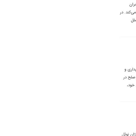
ران
ی‌کند. در
ملل
داری و
 صلح در
 خود،
ژان نوئل