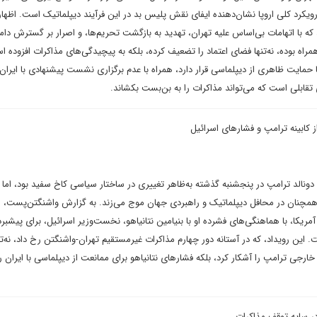
و رویکرد کلی اروپا نشان‌دهنده ایفای نقش پلیس بد در این فرآیند دیپلماتیک است. اظها
ا اتهامات بی‌اساس علیه تهران، تهدید به بازگشت تحریم‌ها، و اصرار بر گسترش دامن
راه بوده، نه‌تنها فضای اعتماد را تضعیف کرده، بلکه به پیچیدگی‌های مذاکرات افزوده ا
 حمایت ظاهری از دیپلماسی قرار دارد، همراه با عدم برگزاری نشست پیشنهادی با ایران 
قابلی است که می‌تواند مذاکرات را به بن‌بست بکشاند.
 کابینه ترامپ و فشارهای اسرائیل
ه دونالد ترامپ در پنجشنبه گذشته به‌ظاهر تغییری در ساختار سیاسی کاخ سفید بود، اما 
 همچنان در محافل دیپلماتیک و راهبردی جهان موج می‌زند. به گزارش واشنگتن‌پست، ا
ریکا، با هماهنگی‌های فشرده او با بنیامین نتانیاهو، نخست‌وزیر اسرائیل، برای پیشبرد
 این رویداد، که در آستانه دور چهارم مذاکرات غیرمستقیم تهران-واشنگتن رخ داد، نه‌تن
جی ترامپ را آشکار کرد، بلکه فشارهای نتانیاهو برای ممانعت از دیپلماسی با ایران ر
در سایه توقف مذاکرات