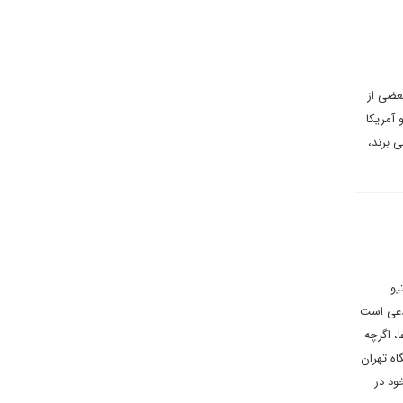
بعضی از
آمریکا
 برند،
یو
مدعی است
، اگرچه
اه تهران
ود در