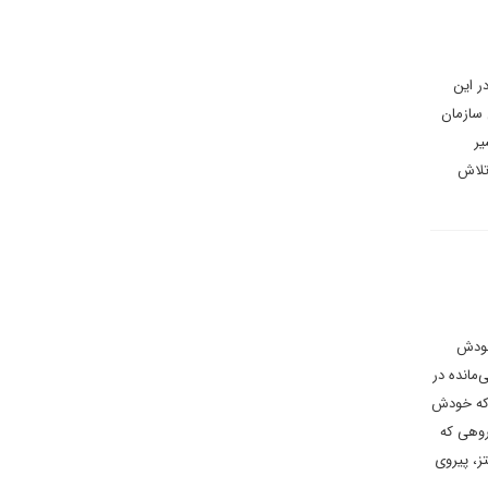
ر این
 سازمان
یر
تلاش
 خودش
‌مانده در
 که خودش
روهی که
والتز، پیروی