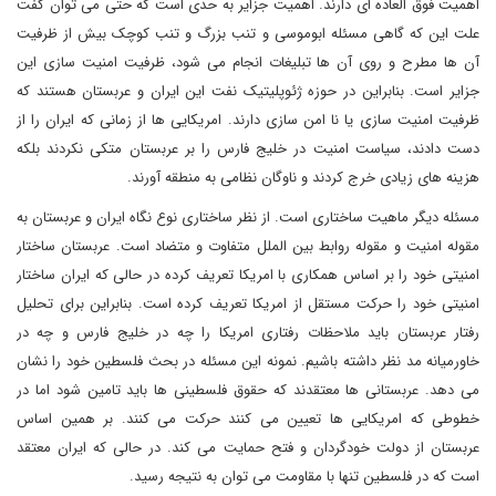
اهمیت فوق العاده ای دارند. اهمیت جزایر به حدی است که حتی می توان گفت
علت این که گاهی مسئله ابوموسی و تنب بزرگ و تنب کوچک بیش از ظرفیت
آن ها مطرح و روی آن ها تبلیغات انجام می شود، ظرفیت امنیت سازی این
جزایر است. بنابراین در حوزه ژئوپلیتیک نفت این ایران و عربستان هستند که
ظرفیت امنیت سازی یا نا امن سازی دارند. امریکایی ها از زمانی که ایران را از
دست دادند، سیاست امنیت در خلیج فارس را بر عربستان متکی نکردند بلکه
هزینه های زیادی خرج کردند و ناوگان نظامی به منطقه آورند.
مسئله دیگر ماهیت ساختاری است. از نظر ساختاری نوع نگاه ایران و عربستان به
مقوله امنیت و مقوله روابط بین الملل متفاوت و متضاد است. عربستان ساختار
امنیتی خود را بر اساس همکاری با امریکا تعریف کرده در حالی که ایران ساختار
امنیتی خود را حرکت مستقل از امریکا تعریف کرده است. بنابراین برای تحلیل
رفتار عربستان باید ملاحظات رفتاری امریکا را چه در خلیج فارس و چه در
خاورمیانه مد نظر داشته باشیم. نمونه این مسئله در بحث فلسطین خود را نشان
می دهد. عربستانی ها معتقدند که حقوق فلسطینی ها باید تامین شود اما در
خطوطی که امریکایی ها تعیین می کنند حرکت می کنند. بر همین اساس
عربستان از دولت خودگردان و فتح حمایت می کند. در حالی که ایران معتقد
است که در فلسطین تنها با مقاومت می توان به نتیجه رسید.