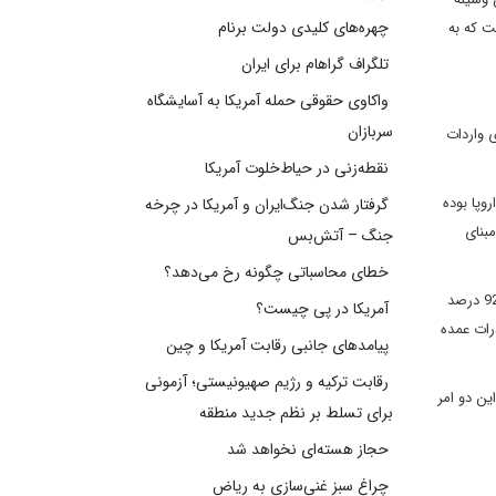
چهره‌های کلیدی دولت برنام
ت که به
تلگراف گراهام برای ایران
واکاوی حقوقی حمله آمریکا به آسایشگاه
سربازان
ی واردات
نقطه‌زنی در حیاط‌خلوت آمریکا
وپا بوده
گرفتار شدن جنگ‌ایران و آمریکا در چرخه
بنای
جنگ – آتش‌بس
خطای محاسباتی چگونه رخ می‌دهد؟
سخنگوی مرکز مبادلات ارزی همچنین با تاکید بر اینکه دلار به عنوان ارز جهان روا سهمی در معاملات ارزی مرکز مبادلات ندارد گفت:این امر با توجه به اینکه 92 درصد
آمریکا در پی چیست؟
ه صادرات عمده
پیامدهای جانبی رقابت آمریکا و چین
رقابت ترکیه و رژیم صهیونیستی؛ آزمونی
ین دو امر
برای تسلط بر نظم جدید منطقه
حجاز هسته‌ای نخواهد شد
چراغ سبز غنی‌سازی به ریاض