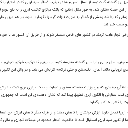
ز روز گذشته گفت :بعد از اعمال تحریم ها در ترکیب ذخائر سبد ارزی که در اختیار بان
ین حیث منتفع شد. به طور مثال زمانی که بانک مرکزی ترکیب ارزی را به نفع یورو تغی
انی که بنا شد بخشی از ذخائر به صورت فلزات گرانبها نگهداری شود، باز هم میزان دار
دو سبب خیر شد.
: برخی تجار عادت کردند در کشور های خاص مستقر شوند و از طریق آن کشور ها با حوزه
اقتصادی دولت ادامه داد: اما اگر سال 90 را با سال 89 و هم چنین سال جاری را با سال گذشته مقایسه کنیم، می بینیم که ترکیب شرکای تجاری 
 اروپایی مانند آلمان، انگلستان و حتی فرانسه افزایش می یابد و در واقع این تغییر ب
و هماهنگی جدیدی که بین وزارت صنعت، معدن و تجارت و بانک مرکزی برای ثبت سفار
برای ثبت سفارش با الگوی ارزی تطبیق پیدا کند که نشان دهنده ی آن است که جمهوری 
رت با کشور ها کنار بگذارد.
یه اروپا تمایل دارند ارزش پولشان را کاهش دهند و از طرف دیگر کاهش ارزش این اسعار
ا از تغییر سبد ارزی استقبال کنند تا حاکمیت اسعار محدود در مبادلات تجاری و مالی 