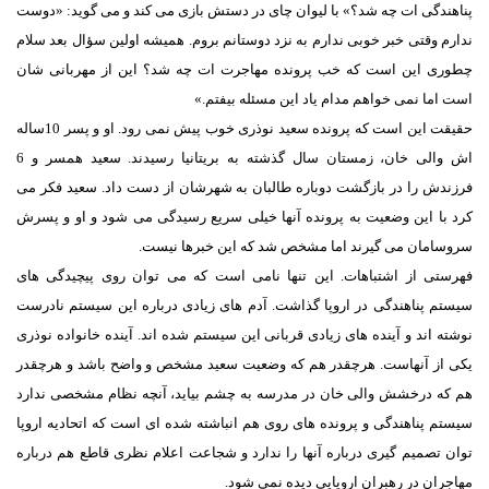
پناهندگی ات چه شد؟» با لیوان چای در دستش بازی می کند و می گوید: «دوست
ندارم وقتی خبر خوبی ندارم به نزد دوستانم بروم. همیشه اولین سؤال بعد سلام
چطوری این است که خب پرونده مهاجرت ات چه شد؟ این از مهربانی شان
است اما نمی خواهم مدام یاد این مسئله بیفتم.»
حقیقت این است که پرونده سعید نوذری خوب پیش نمی رود. او و پسر 10ساله
اش والی خان، زمستان سال گذشته به بریتانیا رسیدند. سعید همسر و 6
فرزندش را در بازگشت دوباره طالبان به شهرشان از دست داد. سعید فکر می
کرد با این وضعیت به پرونده آنها خیلی سریع رسیدگی می شود و او و پسرش
سروسامان می گیرند اما مشخص شد که این خبرها نیست.
فهرستی از اشتباهات. این تنها نامی است که می توان روی پیچیدگی های
سیستم پناهندگی در اروپا گذاشت. آدم های زیادی درباره این سیستم نادرست
نوشته اند و آینده های زیادی قربانی این سیستم شده اند. آینده خانواده نوذری
یکی از آنهاست. هرچقدر هم که وضعیت سعید مشخص و واضح باشد و هرچقدر
هم که درخشش والی خان در مدرسه به چشم بیاید، آنچه نظام مشخصی ندارد
سیستم پناهندگی و پرونده های روی هم انباشته شده ای است که اتحادیه اروپا
توان تصمیم گیری درباره آنها را ندارد و شجاعت اعلام نظری قاطع هم درباره
مهاجران در رهبران اروپایی دیده نمی شود.