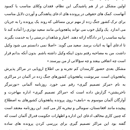
اولین مشکل در از هم پاشیدگی این نظام، فقدان وکلای مناسب یا کمبود
آنهاست. کمک های حقوقی در پرونده های ادعای پناهندگی و آوردن دلایل مناسب
برای ترک کشور جنگ زده از مهم ترین مسائلی که روند یک پرونده را به جریان
می اندازد. یک وکیل خوب می تواند پناهجویانی مانند سعید نوذری را آماده کند تا
بیانیه مناسب را در دادگاه ارائه دهند. اخبار و شاهدان درستی را به خدمت بگیرند
تا ادعای آنها به اثبات برسد. سعید می گوید: «اصلا نمی دانستم می شود وکیل
داشت. من به مصاحبه رفتم بدون اینکه وکیل داشته باشم. بدون آنکه بدانم قرار
است چه اتفاقی بیفتد و چه سؤالاتی از من بپرسند.»
مشکل بعدی حضور کارمندان کم تجربه و بی اطلاع اروپایی در مراکز پذیرش
پناهجویان است. سرنوشت پناهجویان کشورهای جنگ زده در آلمان در مراکزی
به نام «مرکز تصمیم گیری» رقم می خورد. روزنامه آلمانی «نورنبرگر
ناخریشتن» گزارش داده است که «مراکز تصمیم گیری» اداره مهاجرت و
آوارگان آلمان موسوم به «بامف» روی پرونده پناهجویان کشورهای به اصطلاح
پیچیده مانند افغانستان، سومالی و نیجریه کار می کنند. این روزنامه معتقد است
که چنین کاری مخالف ادعای این اداره و اظهارات حکومت فدرال آلمان است که
گفته بود این مراکز تصمیم گیری برای بررسی کردن پرونده های ساده