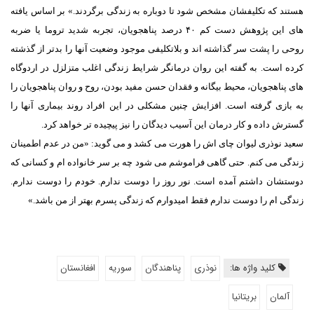
هستند که تکلیفشان مشخص شود تا دوباره به زندگی برگردند.» بر اساس یافته
های این پژوهش دست کم ۴۰ درصد پناهجویان، تجربه شدید تروما یا ضربه
روحی را پشت سر گذاشته اند و بلاتکلیفی موجود وضعیت آنها را بدتر از گذشته
کرده است. به گفته این روان درمانگر شرایط زندگی اغلب متزلزل در اردوگاه
های پناهجویان، محیط بیگانه و فقدان حسن مفید بودن، روح و روان پناهجویان را
به بازی گرفته است. افزایش چنین مشکلی در این افراد روند بیماری آنها را
گسترش داده و کار درمان این آسیب دیدگان را نیز پیچیده تر خواهد کرد.
سعید نوذری لیوان چای اش را هورت می کشد و می گوید: «من در عدم اطمینان
زندگی می کنم. حتی گاهی فراموشم می شود چه بر سر خانواده ام و کسانی که
دوستشان داشتم آمده است. نور روز را دوست ندارم. خودم را دوست ندارم.
زندگی ام را دوست ندارم فقط امیدوارم که زندگی پسرم بهتر از من باشد.»
کلید واژه ها:
نوذری
پناهندگان
سوریه
افغانستان
آلمان
بریتانیا