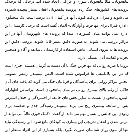
پناهجویان، مثلا پناهجویان سوری و عراقی، ایجاد شده اند. درحالی که برخلاف
پرونده های کشورهای جنگ زده، پرونده پناهجویان افغان بسیار پیچیده شمرده
می شوند و میزان دریافت قبولی آنها در آلمان 55,8 درصد است. یک سخنگوی
«اداره فدرال برای مهاجرت و آوارگان» آلمان گفته است که برخی کارمندان این
اداره نمی توانند میان کشورهای مبدا که پرونده های شهروندان آنها در این
مراکز بررسی می شوند، به صورت دقیق تمییز قائل شوند. بررسی دقیق این
پرونده ها به نیروی انسانی ماهر، استفاده از کارمندان باسابقه و آگاه و همچنین
تجربه و کفایت آنان بستگی دارد.
تروما یا ضربه روانی که مهاجرین جنگ با آن دست به گریبان هستند، چیزی است
که در این بلاتکلیفی ها فراموش شده است. الیس بیتنبیندر، رئیس عمومی
انجمن مراکز روانی برای پناهندگان و قربانیان جنگ می گوید که یافته های آنان
حاکی از رقم بالای بیماری روانی در میان پناهجویان است. براساس اظهارات
الیس، پناهجویان نسبت به سایر بخش های جامعه از افسردگی و اختلال استرس
پس از سانحه بیشتری رنج می برند. بیتنبیندر رسیدگی جدی و هدفمند برای
زدودن این چالش را بسیار مهم می داند. او گفت: «کمک فوری غالباً می تواند از
مزمن شدن و انتقال تدریجی این بیماری به کودکان مانع شود. این رسیدگی نباید
تنها از سوی روان شناسان صورت بگیرد، بلکه بسیاری از این افراد منتظر این