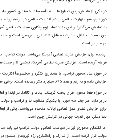
نظامی می‌باشد، دست و پنجه نرم می‌کند.
در یکی از فاحش‌ترین تجاوزها علیه تأسیسات هسته‌ای کشور ما، ب
دور دوم، هم اظهارات نظامی و هم اقدامات نظامی در عرصه روابط بین
به نمایش می‌گذارد و این پدیده‌ها، لزوم واکاوی سیاست نظامی آمر
این نسبت، حداقل سه پدیده قابل شناسایی و بررسی است و جالب آ
ابهام و تار است.
پدیده اول، افزایش قدرت نظامی آمریکا می‌باشد. دولت ترامپ، با
فراهم آورده است. افزایش قدرت نظامی آمریکا، ترکیبی از واقعیت‌ه
در حوزه عدد محور، ترامپ، با همکاری کنگره و مخصوصاً اکثریت جم
افزایش داده و به رقم و عدد ۸۹۵ میلیارد دلار رسانده است. برخی معتقدند که با افزایش‌های برنامه‌های جنبی، رقم واقعی حدود یک تریلیون دلار می‌باشد.
در حوزه فضا محور، طرح بحث گرینلند، پاناما و کانادا، در ابتدا و آ
در بر دارد. هر چند سه مورد، با یکدیگر متفاوت‌اند و ترامپ و دولت
برای افزایش فضای عمل نظامی ایالات متحده می‌باشند. یکی از اب
بعد دیگر، مهار قدرت جهانی در افزایش چین است.
اما گفتمان محوری نیز در سیاست نظامی دولت ترامپ نیز باید مد ن
دولت قرار گرفته است. از تدارک و راه‌اندازی رژه نیروهای مسلح در 