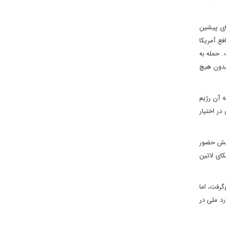
های پیشین
فع آمریکا
. حمله به
بدون هیچ
ه آن رژیم
ی سال جاری مسیحی در اختیار
زایش حضور
کای لاتین
گرفت، اما
فاده از گارد ملی در