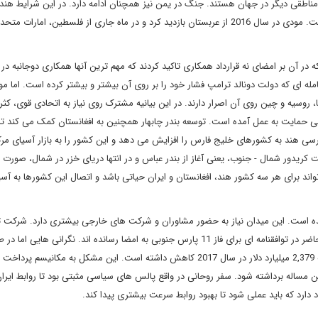
 مناطقی دیگر در جهان هستند. جنگ در یمن نیز همچنان ادامه دارد. در این شرایط هند
تقویت روابط تاریخی خود با کشورهای هر دو سوی خلیج فارس است. مودی در سال 2016 از عربستان بازدید کرد و در ماه جاری از فلسطین، ام
ه در آن بر امضای نه قرارداد همکاری تاکید کردند که مهم ترین آنها همکاری دوجانبه در 
امله ای که دولت دونالد ترامپ فشار خود را بر روی آن بیشتر و بیشتر کرده است. اما 
روسیه و چین روی آن اصرار دارند. در این بیانیه مشترک روی نیاز به اتحادی قوی، کثر
ی حمایت به عمل آمده است. توسعه بندر چابهار همچنین به افغانستان کمک می کند تا
سی هند به کشورهای خلیج فارس را افزایش می دهد و این کشور را به بازار آسیای مر
ریدور شمال - جنوب، یعنی آغاز از بندر عباس و در انتها دریای خزر در شمال، صورت گ
اند برای هر سه کشور هند، افغانستان و ایران حیاتی باشد و اتصال این کشورها به آسی
شده است. این میدان نیاز به حضور مشاوران و شرکت های خارجی بیشتری دارد. شرکت ت
فرانسه و شرکت ملی نفت چین از شرکت هایی هستند که در حال حاضر در توافقنامه ای برای فاز 11 پارس جنوبی به امضا رسانده اند. نگرا
وجود دارد. صادرات هند به ایران از 4,9 میلیارد دلار در سال 2014 به 2,379 میلیارد دلار در سال 2017 کاهش داشته است. این مشکل به مکان
 مساله برداشته شود. سفر روحانی در واقع پالس های سیاسی مثبتی بود تا روابط ایرا
ارد که باید عملی شود تا بهبود روابط سرعت بیشتری پیدا کند.