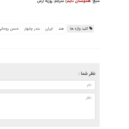
منبع:
هندوستان تایمز
/ مترجم: روزبه آرش
کلید واژه ها:
هند
ایران
بندر چابهار
حسن روحانی
نظر شما :