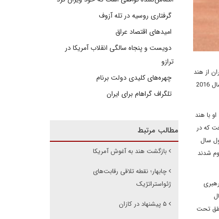
گرفتاری روسیه در تله آزوف
امیدهای اقتصاد عراق
دویست و پنجاه سالگی انقلاب آمریکا در
ترازو
اقات رئیس جمهور ایران از هند
چهره‌های کلیدی دولت برنام
ایجاد شده بود، پایان داد. نخست وزیر هند مانموهان سینگ آگوست 2012 از تهران ملاقات و در اجلاس نم شرکت کرد. نخست وزیر نارندرا مودی نیز در سال 2016
تلگراف گراهام برای ایران
و با هند
فت که در
مطالب مرتبط
ول سال
بازگشت هند به آغوش آمریکا
ثه به وقوع پیوسته در این کشور 95 شهروند کشته شده و 158نفر مصدوم شدند
چابهار؛ نقطه تلاقی رقابت‌های
رهبری
ژئواستراتژیک
ل
۵ پیشنهاد در کازان
اطق تحت