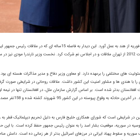
حسن روحانی ملاقات سه روزه ای را در تاریخ 15 فوریه از هند به عمل آورد. این دیدار به فاصله 15ساله ای که در مل
ت های مختلفی را برعهده دارد. او معاون وزیر دفاع و مدیر مذاکرات هسته ای بود. ا
انی را با هندی ها و مشاور امنیت این کشور داشت. ملاقات روحانی در شرایطی صورت گر
غانستان بدتر شده است. بر اساس گزارش سازمان ملل، در افغانستان تنها در نیمه ا
2017 بیش از 1662 شهروند کشته شده و 3581 نفر مصدوم شده اند. در آخرین حاد
این در شرایطی است که شورای همکاری خلیج فارس به دلیل تحریم دیپلماتیک قطر به 
یه در سوریه، موقعیت بشار اسد را به عنوان رئیس جمهور حفظ کرده است. با این حا
وریه و سقوط پهباد ایرانی در مرزهای اسرائیل بدتر از هر زمانی ده است. داعش من