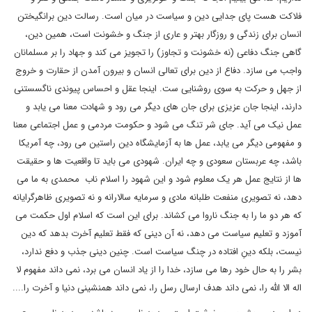
فلاکت هست پای جدایی دین و سیاست در میان است. رسالت دین برانگیختن
انسان برای زندگی و روزگار بهتر و عاری از جنگ و خشونت است، همین دین،
گاهی جنگ دفاعی (نه خشونت و تجاوز) را تجویز می کند و جهاد را بر مسلمانان
واجب می سازد. دفاع از دین برای تعالی انسان و بیرون آمدن از حقارت و خروج
از جهل و حرکت به سوی روشنایی ست. اینجا عقل و احساس پیوندی ناگسستنی
دارند، اینجا جان عزیزی برای جان های دیگر می رود و شهادت معنا می یابد و
عمل نیک می آید. جای شر تنگ می شود و حکومت مردمی و عمل اجتماعی معنا
و مفهومی دیگر می یابد، عمل ها به آزمایشگاه دین راستین می رود، چه آمریکا
باشد، چه عربستان سعودی و چه ایران. شهودی می باید تا واقعیت ها و حقیقت
ها از نتایج عمل هر یک معلوم شود و این شهود را اسلام ناب محمدی به ما می
دهد، نه تصویری منفعت طلبانه مادی و سرمایه سالارانه و نه تصویری ظاهرگرایانه
که هر دو ما را به جنگ ناروا می کشاند. برای این است که اسلام اول حکمت می
آموزد و تعلیم سیاست می دهد، نه آن دینی که فقط تعلیم آخرت بدهد که دین
نیست، بلکه دینِ افتاده در چنگ سیاست است. چنین دینی جذب و دفع ندارد،
بشر را به حال خود رها می سازد، خدا را از یاد انسان می برد، نمی داند مفهوم لا
اله الا الله را، نمی داند هدف ارسال رسل را، نمی داند همنشینی دنیا و آخرت را....