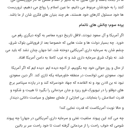
کنند را به خودشان مربوط می دانیم، ما عین اسلام را رواج می دهیم، تروریست
ها خود مسئول کارهای خود هستند، هر چند بنیان های فکری شان از ما باشد.
پرده سوم؛ چالش های ناتمام
اگر آمریکا و آل سعود نبودند، لااقل تاریخ دوره معاصر به گونه دیگری رقم می
خورد. چه بسیار دولت ها و ملت هایی که خصوصا بعد از فروپاشی بلوک شرق،
چشم شان به سرمایه داری آمریکایی دوخته شد، اما جهان چنان نشد که باید می
شد. نه بلوک شرق سرمایه داری شد و نه غرب کاملا به دامن آمریکا افتاد.
از حال و روز حوالی خود چه بگوییم، از آنچه دیده ایم. دیده ایم که اگر آمریکا
نبود، سعودی نمی توانست در منطقه خاورمیانه یکه تازی کند. اگر دین سعودی
نبود نه بن لادن بود و نه القاعده که جهاد خودسرانه کند و در یازده سپتامبر برج
های دوقلو را در نیویورک فرو ریزد و جان مردمانی را بگیرد تا هیبت و شکوه و
قدرت اسلامش را بنمایاند، بی اجازتی از علمای معقول و سیاست دانانی دیندار.
و حالا نوبت آمریکاست که قدرت نمایی کند!
چه می کند این پیوند سلفیت نفتی و سرمایه داری آمریکایی در جهان! چه پیوند
شومی که خواب راحت را از مردمانی گرفته است تا خود راحت سر بر بالین