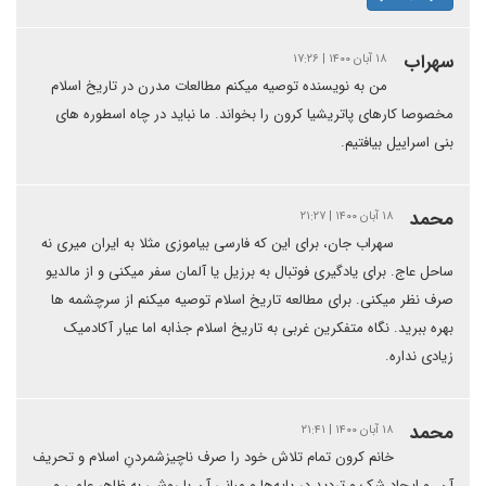
سهراب
۱۸ آبان ۱۴۰۰ | ۱۷:۲۶
من به نویسنده توصیه میکنم مطالعات مدرن در تاریخ اسلام
مخصوصا کارهای پاتریشیا کرون را بخواند. ما نباید در چاه اسطوره های
بنی اسراییل بیافتیم.
محمد
۱۸ آبان ۱۴۰۰ | ۲۱:۲۷
سهراب جان، برای این که فارسی بیاموزی مثلا به ایران میری نه
ساحل عاج. برای یادگیری فوتبال به برزیل یا آلمان سفر میکنی و از مالدیو
صرف نظر میکنی. برای مطالعه تاریخ اسلام توصیه میکنم از سرچشمه ها
بهره ببرید. نگاه متفکرین غربی به تاریخ اسلام جذابه اما عیار آکادمیک
زیادی نداره.
محمد
۱۸ آبان ۱۴۰۰ | ۲۱:۴۱
خانم کرون تمام تلاش خود را صرف ناچیزشمردنِ اسلام و تحریف
آن، و ایجاد شک و تردید در پایه‌ها و مبانی آن با روشی به ظاهر علمی و