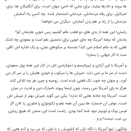
ها بروند و دلارها بیایند، برای جایی که ناجی جهان است، برای آنگلیکان ها، برای
اسرائیل، برای رفاه مردمانش، مردمانی استحمار شده. چه کسی راه آسایش
مردمش را از راه بر هم زدن آسایش دیگران می خواهد!
راستی! این همه از بدی های دو قطب عالم گفتیم، پس خوبی هایشان کو؟
یادمان که نرفته آمریکا چه جای خوبی برای تحصیل علم است و سعودی چه کمک
هایی که به عالم اسلام نمی کند! نشسته بر سکوهای نفتی، و یک اشاره اش کافی
ست تا کار جهانی را بسازد!
و آمریکا با این آزادی و لیبرالیسم و دموکراسی اش در کنار این همه پول سعودی،
دست از سر ما بر نمی دارد، خیزش ها را سرکوب و خودی هایش را بر سر کار می
آورد، و جهان چه خوب تک قطبی شده است. روسیه و چین هر چه تلاش کنند
هرگز به پای آمریکا نمی رسند، چون اینجا پیوند نامبارک دین و قدرت در میان
است. آمریکا چه جاذبه هایی که ندارد!. یکی می گوید خیرش بهتر از عیبش اش
است، عوض آن خسارت ها ببین آن همه علم و تکنولوژی و فناوری را، الان اگر
فیس بوک و توییتر نبود شما کجا بودی. راست است این سخن که هیچ زیبایی
بی عیب نیست! و و...
وانگهی، تنها آمریکا را نگاه نکن که کشورش را با نفتی که می برد و آدم هایی که