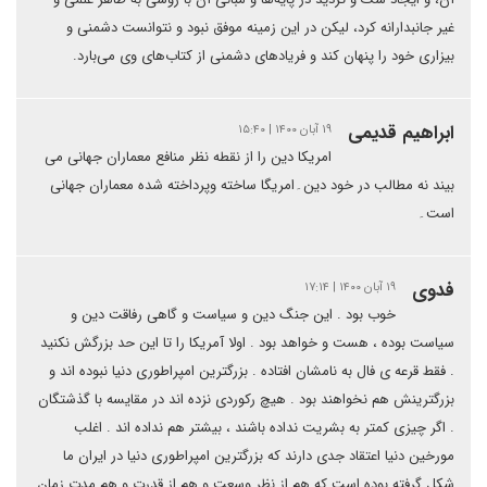
غیر جانبدارانه کرد، لیکن در این زمینه موفق نبود و نتوانست دشمنی و
بیزاری خود را پنهان کند و فریادهای دشمنی از کتاب‌های وی می‌بارد.
ابراهیم قدیمی
۱۹ آبان ۱۴۰۰ | ۱۵:۴۰
امریکا دین را از نقطه نظر منافع معماران جهانی می
بیند نه مطالب در خود دین۔امریگا ساخته وپرداخته شده معماران جهانی
است۔
فدوی
۱۹ آبان ۱۴۰۰ | ۱۷:۱۴
خوب بود . این جنگ دین و سیاست و گاهی رفاقت دین و
سیاست بوده ، هست و خواهد بود . اولا آمریکا را تا این حد بزرگش نکنید
. فقط قرعه ی فال به نامشان افتاده . بزرگترین امپراطوری دنیا نبوده اند و
بزرگترینش هم نخواهند بود . هیچ رکوردی نزده اند در مقایسه با گذشتگان
. اگر چیزی کمتر به بشریت نداده باشند ، بیشتر هم نداده اند . اغلب
مورخین دنیا اعتقاد جدی دارند که بزرگترین امپراطوری دنیا در ایران ما
شکل گرفته بوده است که هم از نظر وسعت و هم از قدرت و هم مدت زمان