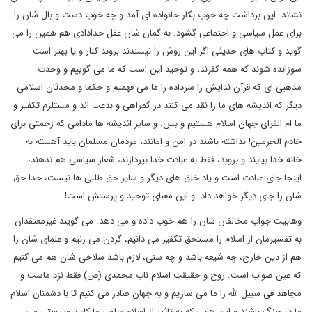
نشاند. این برداشت چه خوب بکار خانواده ای آمد و چه خوب دست و بال شان را
برای عمل سیاسی و اجتماعی گشود. به گمان شان عقل خدادادی هم همین را می
گوید و کتاب های حدیثی اگر این روش را نپسندند بروند کنار و یا بهتر است
سوزانده شوند که همه کفرند، و توحید این است که ما می گوییم و وحدت
مذهبی ای که قرآن ندایش را سرداده را ما می فهمیم و حکما و محدثان اسلامی
دیگر که اندیشه های ما را نقد می کنند در گمراهی و بدعت اند و مستلزم تکفیر و
ما ام القرای جهان اسلام هستیم و بس. و سایر اندیشه ها مادامی که زحمتی برای
خادم الحرمین! نداشته باشند در امن و امانند، مردمان مسلمان باید آهسته به
خانه خدا بیایند و بروند، فقط به عبادت خدا بپردازند، شعار سیاسی هم ندهند،
اینجا جای عبادت است و یاد خلق های دیگر و سایر حق طلبی ها نیست، خدا حق
شان را جای دیگر خواهد داد. و این معنای توحید و پرستش است!
وهابیت جواب مخالفان شان را هم خوب داده و می دهد. می گویند غیرمعتقدان
به تفسیرمان از اسلام را مستحق تکفیر می دانیم، گردن می زنیم و علمای شان را
هم از دین خارج، چه شیعه باشد و چه سنی، لازم باشد سلاخی شان هم می کنیم
که عین صواب است. روح و حقیقت اسلام ناب محمدی (ص) فقط نزد ماست و
مجاهد فی سبیل الله را ما می سازیم و به جهان صادر می کنیم تا با دشمنان اسلام
ما در جنگ باشند و این هایی که به تاثیر از اسلام سلفی ما کار تروریستی می