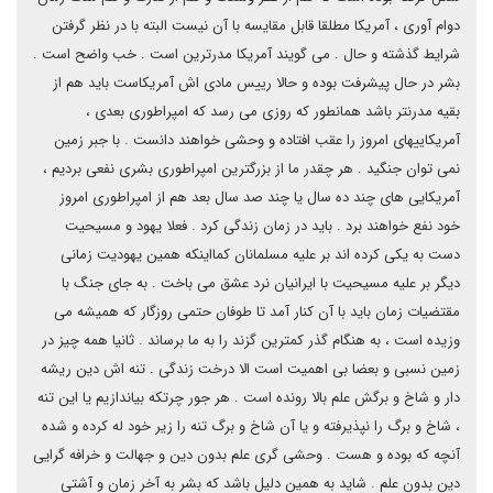
دوام آوری ، آمریکا مطلقا قابل مقایسه با آن نیست البته با در نظر گرفتن
شرایط گذشته و حال . می گویند آمریکا مدرترین است . خب واضح است .
بشر در حال پیشرفت بوده و حالا رییس مادی اش آمریکاست باید هم از
بقیه مدرنتر باشد همانطور که روزی می رسد که امپراطوری بعدی ،
آمریکاییهای امروز را عقب افتاده و وحشی خواهند دانست . با جبر زمین
نمی توان جنگید . هر چقدر ما از بزرگترین امپراطوری بشری نفعی بردیم ،
آمریکایی های چند ده سال یا چند صد سال بعد هم از امپراطوری امروز
خود نفع خواهند برد . باید در زمان زندگی کرد . فعلا یهود و مسیحیت
دست به یکی کرده اند بر علیه مسلمانان کمااینکه همین یهودیت زمانی
دیگر بر علیه مسیحیت با ایرانیان نرد عشق می باخت . به جای جنگ با
مقتضیات زمان باید با آن کنار آمد تا طوفان حتمی روزگار که همیشه می
وزیده است ، به هنگام گذر کمترین گزند را به ما برساند .‌ ثانیا همه چیز در
زمین نسبی و بعضا بی اهمیت است الا درخت زندگی . تنه اش دین ریشه
دار و شاخ و برگش علم بالا رونده است . هر جور چرتکه بیاندازیم یا این تنه
، شاخ و برگ را نپذیرفته و یا آن شاخ و برگ تنه را زیر خود له کرده و شده
آنچه که بوده و هست . وحشی گری علم بدون دین و جهالت و خرافه گرایی
دین بدون علم . شاید به همین دلیل باشد که بشر به آخر زمان و آشتی