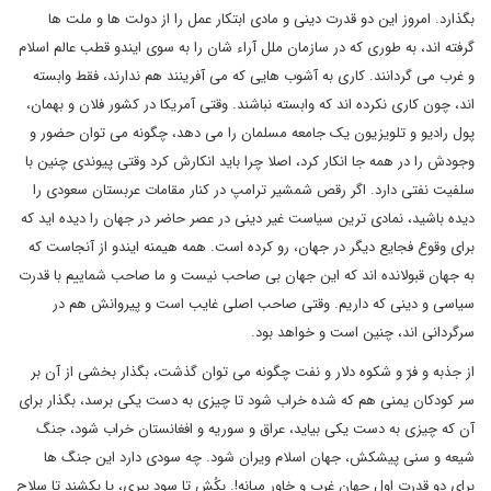
بگذارد. امروز این دو قدرت دینی و مادی ابتکار عمل را از دولت ها و ملت ها
گرفته اند، به طوری که در سازمان ملل آراء شان را به سوی ایندو قطب عالم اسلام
و غرب می گردانند. کاری به آشوب هایی که می آفرینند هم ندارند، فقط وابسته
اند، چون کاری نکرده اند که وابسته نباشند. وقتی آمریکا در کشور فلان و بهمان،
پول رادیو و تلویزیون یک جامعه مسلمان را می دهد، چگونه می توان حضور و
وجودش را در همه جا انکار کرد، اصلا چرا باید انکارش کرد وقتی پیوندی چنین با
سلفیت نفتی دارد. اگر رقص شمشیر ترامپ در کنار مقامات عربستان سعودی را
دیده باشید، نمادی ترین سیاست غیر دینی در عصر حاضر در جهان را دیده اید که
برای وقوع فجایع دیگر در جهان، رو کرده است. همه هیمنه ایندو از آنجاست که
به جهان قبولانده اند که این جهان بی صاحب نیست و ما صاحب شماییم با قدرت
سیاسی و دینی که داریم. وقتی صاحب اصلی غایب است و پیروانش هم در
سرگردانی اند، چنین است و خواهد بود.
از جذبه و فرّ و شکوه دلار و نفت چگونه می توان گذشت، بگذار بخشی از آن بر
سر کودکان یمنی هم که شده خراب شود تا چیزی به دست یکی برسد، بگذار برای
آن که چیزی به دست یکی بیاید، عراق و سوریه و افغانستان خراب شود، جنگ
شیعه و سنی پیشکش، جهان اسلام ویران شود. چه سودی دارد این جنگ ها
برای دو قدرت اول جهان غرب و خاور میانه!. بکُش تا سود ببری، یا بکشند تا سلاح