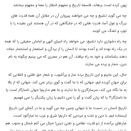
پهن کرده است برهاند، فلسفه تاریخ و مفهوم انتظار را معنا و مفهوم ببخشد.
چه می گوید تشیع و چه می خواهند پیروان آن در مقابل آن همه قدرت های
بزرگ و غول آسا، قدرت هایی که در جایگاهی که در آن هستند این عقیده را با
توپ و تفنگ می کوبند.
چه راه دشواری دارد تشیع؛ می خواهد راه انبیای الهی و امامان حقیقی را که همه
در یک راه بوده اند و آمده بودند تا انسان را از بردگی و استعمار و استحمار نجات
دهند بشناساند و خود به راه بیافتد، آن هم در عصری که می بینیم چگونه به نام
دین، حمار و برده می سازند.
حال، این ماییم و این تاریخ برده ساز و پرآشوب، و شعار حق طلبی و انقلابی که
برای جهان آورده ایم، جهانی که با ما گفت و گوی برابر نمی کند، جهانی که از بالا
به ما نگاه می کند، سرسازگاری با ما ندارند و ما هم نداریم! جهان ناسازگار است یا
ما ناسازگار!؟ یا که زبان گفت و گو را نمی دانیم یا زبان یکدیگر را نمی فهمیم.
تاریخ انسان در نسبت ما با جهانی چنین چه می گوید و ما در کجای این تاریخ
ایستاده ایم، با دین و نفت و مردمی که داریم! شرق و غرب ما غبارآلود است،
غبارهای برآمده از دو قدرت نظامی و نفتی دینی! خیال می کنم شمال و جنوب هم
با ما نیست! ما تنهاییم؟ با تحریمی که داریم! و سلاح هایی که داریم و نداریم!