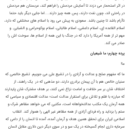
در اثر استحمار می دزدد تا آسایش مردمش را فراهم کند، عربستان هم مردمش
در راحتی اند، چون نفت دارند، پس همه چیز دارند....اما جایی دیگر باید حتما
ناآرام باشد تا چنین باشد. سعودی به پیش می رود با اسلام های مختلفی که دارد،
اسلام القاعده ای، اسلام داعشی، اسلام طالبانی، اسلام بوکوحرامی و الشبابی. و
مهم تر از همه آمریکا را دارد که در جنگ با این همه از اسلام ها، سوخت اش را
صادر می کند.
پرده چهارم؛ ما شیعیان
ما!
ما که مفهوم صلح و عدالت و آزادی را در تشیع علی می جوییم. تشیع خالصی که
سنیان خالص هم با آن پیمان برادری دارند، دو مذهبی که در یک راهند، از
اختلاف شان بر سر خلافت و امامت نزاع نمی کنند، بر هدف مشترک شان پایدارند
که مبارزه با ظلم و تلاش برای استقرار عدالت است؛ عدالت اقتصادی و سیاسی که
همه آرمان یک مکتب عدالتخواهانه است، مکتبی که می خواهد مظاهر شرک و
ستم را بزداید و راه فردای آزادی از همه مظاهر غیر الهی را هموار کند. انقلاب
اسلامی ایران برای تحقق همین هدف و آرمان آمده، آمده تا انسان را از دامی که
سرمایه داری لجام گسیخته در یک سو و در سوی دیگر دینِ دلاری مقابل انسان