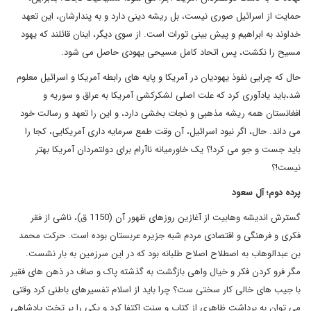
حمایت از اسرائیل صوری نیست، بل ریشه دینی دارد و به پندارشان، این تعهد
خداوند به ابراهیم و پیش بینی تورات است. از سوی دیگر، اینان قائلند که یهود
مسیح را نکشت، پس اتحاد کامل مسیحی یهودی حاصل می شود.
حال که چرایی نفوذ یهودیان در آمریکا و پایه های رابطه آمریکا و اسرائیل معلوم
شد،باید یادآوری کرد که علت اصلی لشکرکشی آمریکا به عراق و سوریه و
افغانستان همه ریشه مذهبی و نجات بخشی دارد، و این را تعهد و رسالت خود
می داند. حال، اگر نبود اسرائیل، آن وقت طمع سرمایه داری آمریکایی، کجا را
باید جست و جو می کرد!؟ یک خاورمیانه ناآرام برای دولتمردان آمریکا بهتر
نیست!؟
پرده دوم؛ آل سعود
گسترش اندیشه وهابیت از آغازین روزهای ظهور آن (1150 ق)، ناشی از فقر
فکری و فرهنگی و اقتصادی مردم شبه جزیره عربستان بوده است. حرکت محمد
بن عبدالوهاب به اصطلاح اصلاح طلبانه بود که در این سرزمین به بار نشست.
مگر فرو کردن فکر و خیال واهی بازگشت به گذشته پاک و صاف در ذهن های فقیر
با جیب های خالی کار سختی ست؟ چرا باید از اسلام تفسیرهای باطنی کرد وقتی
می توان به برداشت ظاهری از کتاب و سنت اکتفا کرد و یکی را بر تخت پادشاهی