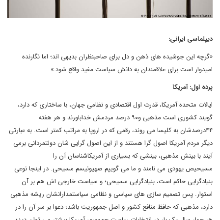
دیپلماسی ایرانی:
«گرچه این جوشیده های ذهن و دل برای صاحبنظران بدیهی اند؛ اما نگارنده
امیدوار است برای علاقمندان به دانش سیاست مفید واقع شود.»
پرده اول: آمریکا
ایالات متحده آمریکا، قدرت اول اقتصادی و نظامی جهان، با ساختاری که دارد،
گویند کشوری است مذهبی و۹۰ درصد مردمش خداباورند و هر هفته
۴۴درصدشان به کلیسا می روند، رقمی که در اروپا به مراتب کمتر است. به عبارتی
دیگر مردم آمریکا اصول گرا هستند و از این اصول گرایی شان دولتمردانی برمی
آیند با بینش مذهبی، بینشی که بسیاری از آمریکاشناسان آن را
مسیحیص یهودی می نامند و ما می گوییم صهیونیسم مسیحی. در اینجا نوعی
بنیادگرایی حاکم است، بنیادگرایی مسیحی؛ و سیاست خارجی اش هم بر آن
استوار. پس تصمیم سازی های سیاسی و نظامی سیاستمدارانشان ریشه مذهبی
دارد، مذهبی که حافظ منافع کشور و اصل جمهوریت باشد؛ دعوا بر سر آن را در
هر چهار سال یک بار در انتخابات ریاست جمهوری آمریکا بیشتر می توان دید؛