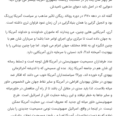
دعوایی که در اصل باید دعوای مذهبی نامیدش.
گفته اند در دهه ۱۹۷۰ در دوره رونالد ریگان تاثیر مذهب بر سیاست آمریکا پررنگ
بود و انجیل گرایی یا همان بنیادگرایی در آن زمان نمود فراوان تری داشته است.
آری، آمریکایی هایی چنین، می پندارند که ماموران خداوندند و خداوند آمریکا را
به جهان داده است تا مرکزی برای اجرای اوامر خدا باشد! و سربازان شان هم با
چنین انگیزه ای به نقاط مختلف جهان اعزام می شوند. اما چرا چنین بینشی را با
یهودیت آمیخته اند!؟، لابد نسبتی با سرمایه داری آمریکایی دارد.
عدد طرفداران مسیحیت صهیونیستی در آمریکا قابل توجه است و تسلط رسانه
ای شان هم در جامعه آمریکا زیاد. عده ای مسیحی که با اندیشه آخرالزمانی
یهودی گره خورده اند، چرا!؟ سیاستمداران آمریکا خوب می دانند که افکار ضد
یهودی در مقابل یهودیان افراطی در آمریکا و سایر نقاط جهان علی الخصوص خاور
میانه بالاست، لذا باید سدی در مقابل آن باشد تا از راه آن منافعش در خاورمیانه
و سایر جاها به خطر نیافتد و این ریشه حمایت اش از اسرائیل است. طرح
صهیونیستی خاور میانه ای جدید که معروف است، بی حمایت آمریکا ممکن
نیست. در اینجا در واقع، اسرائیل صهیونیست نوعی مسیحیت جدیدی را بنیان
نهاده که به دست دولتمردان آمریکا اجرا می شود؛ مسیحیت نجات. بنابراین،