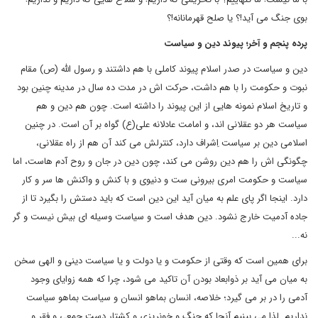
بوی جنگ می آید!؟ یا صلح قهرمانانه!؟
پرده پنجم و آخر؛ پیوند دین و سیاست
دین و سیاست در صدر اسلام پیوند کاملی با هم داشتند و رسول الله (ص) مقام
نبوت و حکومت را با هم داشت، حرکت اش در مدت ده سال در مدینه چنین بود
و تاریخ اسلام نمونه هایی از این پیوند را داشته است. چون هم دین و هم
سیاست هر دو عقلانی اند، و امامت عادلانه علی(ع) گواه بر آن است. در چنین
اسلامی دین بر سیاست اِشراف دارد، کنترلش می کند آن هم از راه عقلانی،
چگونگی اش را هم دین روشن می کند، چون دین در جان و روح آدم هاست، اما
سیاست و حکومت امری بیرونی ست و دنیوی و با کنش و واکنش ها سر و کار
دارد. اینجا اگر پای علم به میان آید این دین است که باید دستش را بگیرد تا از
جاده آدمیت خارج نشود. دین هدف است و سیاست وسیله ای بیش نیست و گر
نه...
برای همین است که وقتی از حکومت و یا دولت و یا سیاست دینی و الهی سخن
به میان می آید بر ذوابعاد بودن آن تاکید می شود، چرا که همه زوایای وجود
آدمی را در بر می گیرد؛ خلاصه، انسان بماهو انسان و سیاست بماهو سیاست
نداریم. لذا می بینیم آنجا که جنگ و خونریزی و کشتار دست جمعی و فقر و