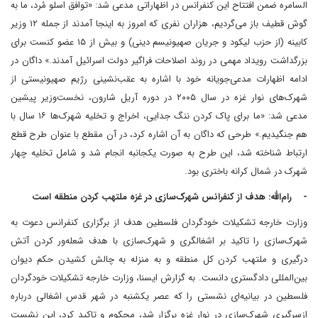
السامره ضمن افتتاح این کنفرانس در اظهاراتی مدعی شد: «توافق اسلو مُرد، ما به
گوش قطیف باز می‌گردیم، هزاران نفری که امروز به اینجا آمدند از جمله ۱۲ وزیر
کابینه (از حزب لیکود و جریان صهیونیسم دینی) و بیش از ۱۵ عضو کنست برای
بزرگداشت رویداد مهمی در روند اصلاحات فراگیر دولت اسرائیل آمدند.» داگان در
ادامه اظهارات مدعی‌جویانه خود با اشاره به عقب‌نشینی رژیم صهیونیستی از
شهرک‌های نوار غزه در سال ۲۰۰۵ در دوره آریل شارون، نخست‌وزیر پیشین
مدعی شد: «ما برای پاک کردن ننگ جدایی، اخراج و تخلیه شهرک‌ها ۱۶ سال با
هم جنگیدیم.» طرحی که داگان به آن اشاره کرد، در آن مقطع با عنوان طرح قطع
ارتباط شناخته شد، این طرح به صورت یکجانبه انجام شد و شامل تخلیه چهار
شهرک در شمال کرانه باختری بود.
- رام‌الله: هدف از کنفرانس شهرک‌سازی در غزه ملتهب کردن منطقه است
وزارت خارجه تشکیلات خودگردان فلسطین هدف از برگزاری کنفرانس دعوت به
شهرک‌سازی را تاکید بر اشغالگری و شهرک‌سازی با هدف شعله‌ور کردن آتش
درگیری و ملتهب کردن کل منطقه و به منزله به چالش کشیدن حکم دیوان
بین‌المللی دادگستری دانست. به گزارش ایسنا، وزارت خارجه تشکیلات خودگردان
فلسطین در بیانیه‌ای نشستی را که عصر یکشنبه در شهر قدس اشغالی درباره
ازسرگیری شهرک‌سازی در نوار غزه برگزار شد، محکوم و تاکید کرد، این نشست