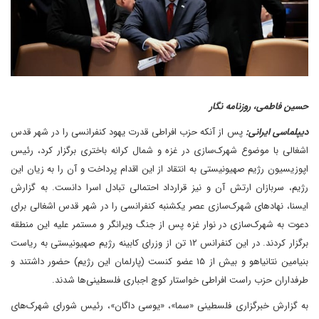
حسین فاطمی، روزنامه نگار
دیپلماسی ایرانی:
پس از آنکه حزب افراطی قدرت یهود کنفرانسی را در شهر قدس
اشغالی با موضوع شهرک‌سازی در غزه و شمال کرانه باختری برگزار کرد، رئیس
اپوزیسیون رژیم صهیونیستی به انتقاد از این اقدام پرداخت و آن را به زیان این
رژیم، سربازان ارتش آن و نیز قرارداد احتمالی تبادل اسرا دانست. به گزارش
ایسنا، نهادهای شهرک‌سازی عصر یکشنبه کنفرانسی را در شهر قدس اشغالی برای
دعوت به شهرک‌سازی در نوار غزه پس از جنگ ویرانگر و مستمر علیه این منطقه
برگزار کردند. در این کنفرانس ۱۲ تن از وزرای کابینه رژیم صهیونیستی به ریاست
بنیامین نتانیاهو و بیش از ۱۵ عضو کنست (پارلمان این رژیم) حضور داشتند و
طرفداران حزب راست افراطی خواستار کوچ اجباری فلسطینی‌ها شدند.
به گزارش خبرگزاری فلسطینی «سما»، «یوسی داگان»، رئیس شورای شهرک‌های