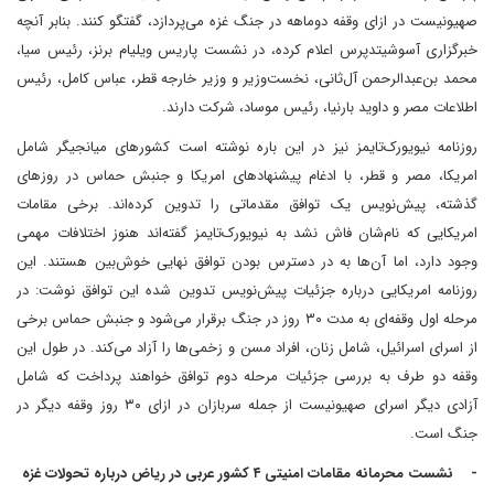
صهیونیست در ازای وقفه دوماهه در جنگ غزه می‌پردازد، گفتگو کنند. بنابر آنچه
خبرگزاری آسوشیتدپرس اعلام کرده، در نشست پاریس ویلیام برنز، رئیس سیا،
محمد بن‌عبدالرحمن آل‌ثانی، نخست‌وزیر و وزیر خارجه قطر، عباس کامل، رئیس
اطلاعات مصر و داوید بارنیا، رئیس موساد، شرکت دارند.
روزنامه نیویورک‌تایمز نیز در این باره نوشته است کشور‌های میانجیگر شامل
امریکا، مصر و قطر، با ادغام پیشنهاد‌های امریکا و جنبش حماس در روز‌های
گذشته، پیش‌نویس یک توافق مقدماتی را تدوین کرده‌اند. برخی مقامات
امریکایی که نام‌شان فاش نشد به نیویورک‌تایمز گفته‌اند هنوز اختلافات مهمی
وجود دارد، اما آن‌ها به در دسترس بودن توافق نهایی خوش‌بین هستند. این
روزنامه امریکایی درباره جزئیات پیش‌نویس تدوین شده این توافق نوشت: در
مرحله اول وقفه‌ای به مدت ۳۰ روز در جنگ برقرار می‌شود و جنبش حماس برخی
از اسرای اسرائیل، شامل زنان، افراد مسن و زخمی‌ها را آزاد می‌کند. در طول این
وقفه دو طرف به بررسی جزئیات مرحله دوم توافق خواهند پرداخت که شامل
آزادی دیگر اسرای صهیونیست از جمله سربازان در ازای ۳۰ روز وقفه دیگر در
جنگ است.
- نشست محرمانه مقامات امنیتی ۴ کشور عربی در ریاض درباره تحولات غزه