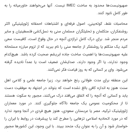
صهیونیست‌ها محدود به ساخت IMEC نیست. آنها می‌خواهند خاورمیانه را به
طور کامل نابود کنند.
محاسبات غلط، کوته‌بینی، اصول فرقه‌ای و اشتباهات احمقانه ژئوپلیتیکی اکثر
روشنفکران، متکلمان و تحلیلگران مسلمان سنی به نسل‌کشی فلسطینیان و سایر
مردم منجر شد. برای درک کامل تراژدی آنچه در حال وقوع است، کافیست سعی
کنید یک متکلم یا روشنفکر از جامعه سنی را نام ببرید که از لزوم مبارزه مسلحانه
علیه صهیونیست‌ها یا اهمیت ساخت جاده ابریشم صحبت کرده باشد. هیچ‌کدام
وجود ندارند، یا اگر وجود دارند، صدایشان ضعیف است یا عمداً نادیده گرفته
می‌شود. وای بر کسانی که به روز قیامت فکر نمی‌کنند.
این منطقه برای مدت طولانی رنج خواهد برد، زیرا جامعه علمی و کلامی اهل
سنت هنوز به اندازه کافی بالغ نشده است که بتواند در اجتهاد به موفقیت دست
یابد و کسانی که آنچه را که اتفاق می‌افتد درک می‌کنند، مجبور به سکوت هستند
تا از محکومیت عمومی یک جامعه ناآگاه جلوگیری کنند. در مورد معماران
ژئوپلیتیک ترکیه، مصر یا عربستان سعودی، هنوز هیچ فردی در آنجا وجود ندارد
که در مورد اتحادیه اسلامی تزهایی را مطرح کند یا پیشرفت در روابط با ایران را
خواستار شود و آن را به عنوان یک متحد ببیند. با این وجود، این کشورها مجبور