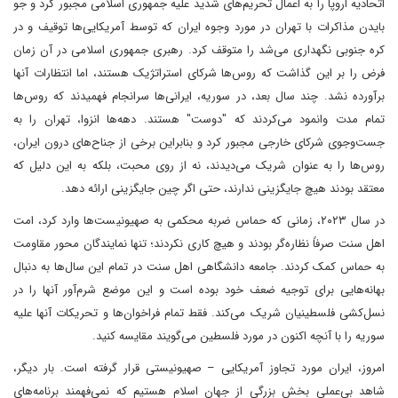
اتحادیه اروپا را به اعمال تحریم‌های شدید علیه جمهوری اسلامی مجبور کرد و جو
بایدن مذاکرات با تهران در مورد وجوه ایران که توسط آمریکایی‌ها توقیف و در
کره جنوبی نگهداری می‌شد را متوقف کرد. رهبری جمهوری اسلامی در آن زمان
فرض را بر این گذاشت که روس‌ها شرکای استراتژیک هستند، اما انتظارات آنها
برآورده نشد. چند سال بعد، در سوریه، ایرانی‌ها سرانجام فهمیدند که روس‌ها
تمام مدت وانمود می‌کردند که "دوست" هستند. دهه‌ها انزوا، تهران را به
جست‌وجوی شرکای خارجی مجبور کرد و بنابراین برخی از جناح‌های درون ایران،
روس‌ها را به عنوان شریک می‌دیدند، نه از روی محبت، بلکه به این دلیل که
معتقد بودند هیچ جایگزینی ندارند، حتی اگر چین جایگزینی ارائه دهد.
در سال ۲۰۲۳، زمانی که حماس ضربه محکمی به صهیونیست‌ها وارد کرد، امت
اهل سنت صرفاً نظاره‌گر بودند و هیچ کاری نکردند؛ تنها نمایندگان محور مقاومت
به حماس کمک کردند. جامعه دانشگاهی اهل سنت در تمام این سال‌ها به دنبال
بهانه‌هایی برای توجیه ضعف خود بوده است و این موضع شرم‌آور آنها را در
نسل‌کشی فلسطینیان شریک می‌کند. فقط تمام فراخوان‌ها و تحریکات آنها علیه
سوریه را با آنچه اکنون در مورد فلسطین می‌گویند مقایسه کنید.
امروز، ایران مورد تجاوز آمریکایی – صهیونیستی قرار گرفته است. بار دیگر،
شاهد بی‌عملی بخش بزرگی از جهان اسلام هستیم که نمی‌فهمند برنامه‌های