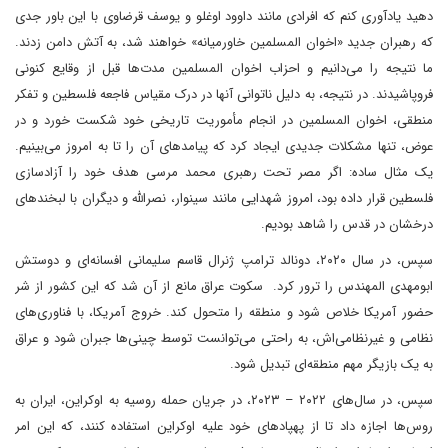
دهید یادآوری کنم که افرادی مانند داوود اوغلو و یوسف قرضاوی با این باور جدی
که رهبران جدید «اخوان المسلمین خاورمیانه» خواهند شد، به آتش دامن زدند.
ما نتیجه را می‌دانیم و احزاب اخوان المسلمین مدت‌ها قبل از وقایع کنونی
فروپاشیدند. در نتیجه، به دلیل ناتوانی آنها در درک مقیاس فاجعه فلسطین و تفکر
منطقی، اخوان المسلمین در انجام مأموریت تاریخی خود شکست خورد و در
عوض، تنها مشکلات جدیدی ایجاد کرد که پیامدهای آن را تا به امروز می‌بینیم.
یک مثال ساده: اگر مصر تحت رهبری محمد مرسی هدف خود را آزادسازی
فلسطین قرار داده بود، امروز شهدایی مانند سینوار، نصرالله و دیگران با لبخندهای
درخشان در قدس را شاهد بودیم.
سپس، در سال ۲۰۲۰، دونالد ترامپ ژنرال قاسم سلیمانی افسانه‌ای و دوستش
ابومهدی المهندس را ترور کرد. سکوت عراق مانع از آن شد که این کشور از شر
حضور آمریکا خلاص شود و منطقه را متحول کند. خروج آمریکا، با فناوری‌های
نظامی و غیرنظامی‌اش، به راحتی می‌توانست توسط چینی‌ها جبران شود و عراق
به یک بازیگر مهم منطقه‌ای تبدیل شود.
سپس، در سال‌های ۲۰۲۲ – ۲۰۲۳، در جریان حمله روسیه به اوکراین، ایران به
روس‌ها اجازه داد تا از پهپادهای خود علیه اوکراین استفاده کنند، که این امر