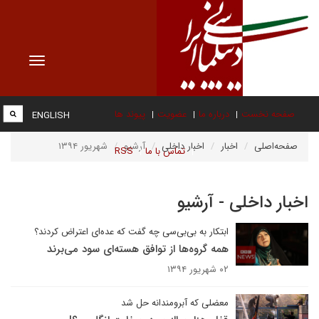
Toggle
vigation
صفحه نخست
درباره ما
عضویت
پیوند ها
ENGLISH
صفحه‌اصلی
اخبار
اخبار داخلی
آرشیو
شهریور ۱۳۹۴
تماس با ما
RSS
اخبار داخلی - آرشیو
ابتکار به بی‌بی‌سی چه گفت که عده‌ای اعتراض کردند؟
همه گروه‌ها از توافق هسته‌ای سود می‌برند
۰۲ شهریور ۱۳۹۴
معضلی که آبرومندانه حل شد