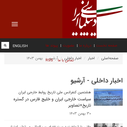
Toggle
vigation
صفحه نخست
درباره ما
عضویت
پیوند ها
ENGLISH
صفحه‌اصلی
اخبار
اخبار داخلی
آرشیو
بهمن ۱۴۰۳
تماس با ما
RSS
اخبار داخلی - آرشیو
هشتمین کنفرانس ملی تاریخ روابط خارجی ایران
سیاست خارجی ایران و خلیج فارس در گستره
تاریخ+تصاویر
۳۰ بهمن ۱۴۰۳
وقتی با شماخت درست فضای بین‌المللی می‌توان امتیاز