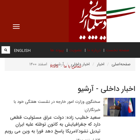
Toggle
vigation
صفحه نخست
درباره ما
عضویت
پیوند ها
ENGLISH
صفحه‌اصلی
اخبار
اخبار داخلی
آرشیو
اسفند ۱۴۰۰
تماس با ما
RSS
اخبار داخلی - آرشیو
سخنگوی وزارت امور خارجه در نشست هفتگی خود با
خبرنگاران:
سعید خطیب زاده: دولت عراق مسئولیت قطعی
دارد که جغرافیایش به کانون توطئه علیه ایران
تبدیل نشود/امریکا پاسخ دهد فورا به وین می رویم