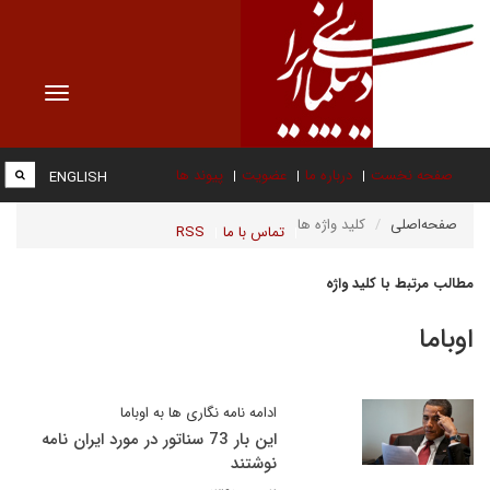
Toggle
vigation
صفحه نخست
درباره ما
عضویت
پیوند ها
ENGLISH
صفحه‌اصلی
کلید واژه ها
تماس با ما
RSS
مطالب مرتبط با کلید واژه
اوباما
ادامه نامه نگاری ها به اوباما
این بار 73 سناتور در مورد ایران نامه
نوشتند