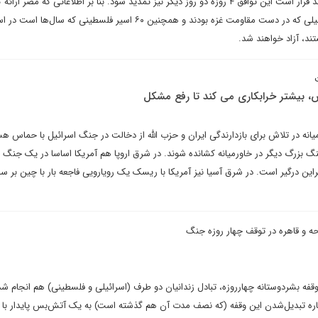
وقفه بشردوستانه بودند، خبر دادند قرار است این توافق ۴ روزه دو روز دیگر نیز تمدید شود. بنا بر اطلاعاتی که مص
در دو روز پیش رو ۲۰ اسیر اسرائیلی که در دست مقاومت غزه بودند و همچنین ۶۰ اسیر فلسطینی که سال‌ها 
د، آزاد خواهند شد.
 بیشتر خرابکاری می کند تا رفع مشکل
یانه در تلاش برای بازدارندگی ایران و حزب الله از دخالت در جنگ اسرائیل با حماس هس
 بزرگ دیگر در خاورمیانه کشانده شوند. در شرق اروپا هم آمریکا اساسا در یک جنگ نی
این درگیر است. در شرق آسیا نیز آمریکا با ریسک یک رویارویی فاجعه بار با چین بر سر
حه و قاهره در توقف چهار روزه جنگ
قفه بشردوستانه چهارروزه، تبادل زندانیان دو طرف (اسرائیلی و فلسطینی) هم انجام ش
باره تبدیل‌شدن این وقفه (که نصف مدت آن هم گذشته است) به یک آتش‌بس پایدار با 