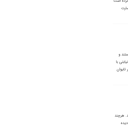
ر ارائه کرده است
است در اسارت
تند و
ابتی با
 تایوان
د. هرچند
دیده