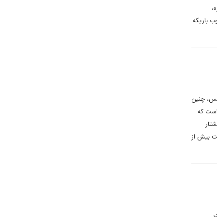
،
وب باریکه
بس، چنین
 است که
شتار
ینحال صهیونیست ها تنها ثبت دو فقره جنایت در شجاعیه و جبالیا، ظرف ۲۴ ساعت بیش از
ر