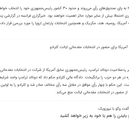
نیمی از مردم جهان در سال ۲۰۲۴ به پای صندوق‌های رأی می‌روند و حدود ۳۰ کشور رئیس‌جمهوری خود را ان
ی احتمالا بیش از سایر موارد حائز اهمیت خواهند بود. خبرگزاری فرانسه در گزارشی پن
 آمریکا، روسیه، هند، مکزیک و همچنین انتخابات پارلمان اروپا را مورد بررسی قرار داد
ریکا برای حضور در انتخابات مقدماتی ایالت کلرادو
بر رد‌صلاحیت دونالد ترامپ، رئیس‌جمهوری سابق آمریکا از شرکت در انتخابات مقدماتی 
 در هر دو حزب را برانگیخت. دادگاه عالی کلرادو حکم داد که دونالد ترامپ واجد شرای
. این حکم با چهار رأی موافق در مقابل سه رأی مخالف صادر شد و کلرادو را به اولین و 
 از حضور در انتخابات مقدماتی ایالت منع می‌کند.
گفت وگو با نیوزویک:
هو بایدن را هم با خود به زیر خواهد کشید