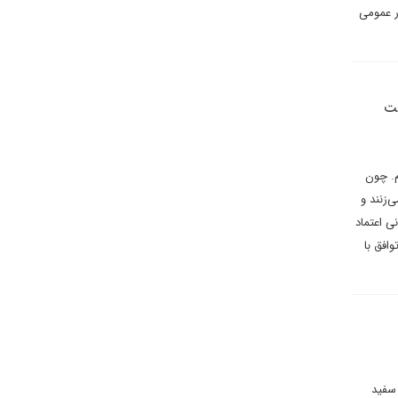
ر عمومی
ست
‌. چون
‌زنند و
ی اعتماد
افق با
 سفید