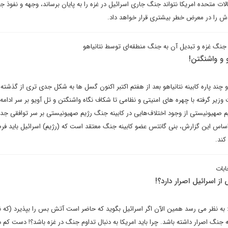
ات متحده امریکا نتواند جنگ جاری اسرائیل در غزه را به پایان برساند، وجهه و نفوذ ج
خودش را در معرض خطر بیشتری قرار خواهد داد.
جنگ غزه و تبدیل آن به جنگ منطقه‌ای توسط نتانیاهو
 و واشنگتن!
چند پاره کابینه نتانیاهو بعد از هفتم اکتبر اکنون گسل ها به شکل جدی تری از گذشته 
یر گرفته با چهره های امنیتی و نظامی تا شکاف نگاه واشنگتن و تل آویو بر سر ادامه
در همین راستا کانال ۱۳ رژیم صهیونیستی از وجود اختلاف‌هایی در کابینه جنگ رژیم صهیونیستی بر سر توافقی ج
ر اساس این گزارش، بنی گانتس عضو کابینه جنگ معتقد است که (رژیم) اسرائیل باید فر
کند.
ابات
ز اسرائیل اصرار دارد؟!
ه نظر می رسد همین الآن اگر اسرائیل بگوید که حاضر است آتش بس را بپذیرد (که 
ه جنگ اصرار داشته باشد. چرا باید امریکا به دنبال تداوم جنگ در غزه باشد؟! دست کم د