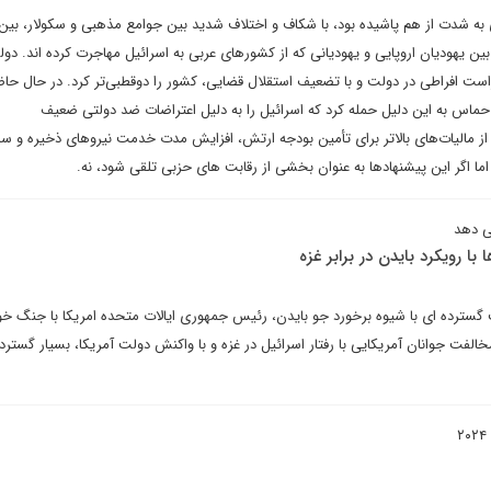
جامعه ای به شدت از هم پاشیده بود، با شکاف و اختلاف شدید بین جوامع مذهبی و سکولار، بین
 بین یهودیان اروپایی و یهودیانی که از کشورهای عربی به اسرائیل مهاجرت کرده اند. دو
 راست افراطی در دولت و با تضعیف استقلال قضایی، کشور را دوقطبی‌تر کرد. در حال حا
 که حماس به این دلیل حمله کرد که اسرائیل را به دلیل اعتراضات ضد دولتی ضعیف
از مالیات‌های بالاتر برای تأمین بودجه ارتش، افزایش مدت خدمت نیروهای ذخیره و سا
اما اگر این پیشنهادها به عنوان بخشی از رقابت های حزبی تلقی شود، نه.
ی دهد
ا رویکرد بایدن در برابر غزه
گسترده ای با شیوه برخورد جو بایدن، رئیس جمهوری ایالات متحده امریکا با جنگ خو
الفت جوانان آمریکایی با رفتار اسرائیل در غزه و با واکنش دولت آمریکا، بسیار گسترده