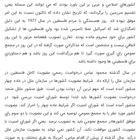
کشورهاي اسلامي و عربی بر اين باورد بودند كه مي توانند اين مسئله یعنی
تقسیم سرزمین را برگردانند؛ كه تاريخ نشان داده كه تاكنون نسبت به اين امر
موفق نبوده اند. روز همبستگي با مردم فلسطين در سال 1977 به اين دليل
نامگذاري شد كه اسرائيل عملا تاسيس شده بود ولي فلسطيني ها از تشكيل
كشور براي خود محروم مانده بودند. تقارن تصويب قطعنامه مزبور با اين روز
اتفاقي نيست و مشخص است كه مذاكراتي صورت گرفته كه در اين روز در مجمع
عمومي راي گيري صورت گيرد تا هم بزرگداشت اين روز باشد و هم دستاوردي
براي فلسطيني ها وجود داشته باشد.
در سال گذشته محمود عباس درخواست رسمي عضويت كامل فلسطين در
سازمان ملل را ارائه داد. شرايط عضويت كشورها در سازمان ملل در ماده چهار
منشور آمده است كه مهم ترين آن دولت بودن است. طبق منشور مللل متحد
درخواست عضويت كشورها بايد ابتدا توسط شوراي امنيت بررسي شود. در
منشور آمده است كه شوراي امنيت اگر شرايط ماده چهار را احراز كند، عضويت
كشور مورد نظر را به مجمع عمومي توصيه مي كند و این عضویت با دو سوم راي
موافق كشورهادر مجمع عمومي باید به تصويب برسد. يعني اگر شوراي امنيت با
عضویت کشوری موافقت نكند،‌ آن کشور نمي تواند به عضويت سازمان ملل
درآيد. سال گذشته از پيش از اقدام عباس، آمريكا به طرق مختلف و به صورت