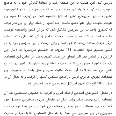
بررسي كند. اين هيئت به اين منطقه رفت و متعاقبا گزارش خود را به مجمع
عمومی ارائه كرد. پيشنهاد اين هيئت اين بود كه اين سرزمين به دو كشور عرب
نشين فلسطين و يهودي نشين اسرائيل تقسيم شود. در تركيب 11 نفره اين
هيئت نماينده ايران هم حضور داشت. سه كشور از جمله ايران بر اين نظر بودند
كه كشوری واحد در اين سرزمين تشکیل شود كه در آن كشور واحدهمه قوميت
ها و مذاهب در كنار هم به صورت مسالمت آميز زندگي كنند ولي هشت عضو
ديگر هيئت معتقد بودند كه اين امكان پذير نيست و اين سرزمين بايد به دو
كشور تقسيم شود. قطعنامه 181 معروف به «تقسيم سرزمين» به دنبال اين
گزارش و بر اساس نظر اکثر اعضای اين هیات تصويب شد. بر اساس اين قطعنامه،
بايد دو كشور تاسيس مي شدند و بيت المقدس به عنوان يك شهر بين المللي
تلقي مي شد كه اداره آن تحت نظارت سازمان ملل باشد. با تصويب اين
قطعنامه، يهودي ها براي اولين بار مجوز تشكيل كشور را گرفتند و به دنبال آن در
سال 1948 آنچه كه امروز اسرائيل ناميده مي شود، تاسيس شد.
در مقابل، كشورهاي اسلامي ازجمله ايران و اعراب، به خصوص فلسطيني ها،‌ آن
قطعنامه را نپذيرفتند. سفير وقت ايران در سازمان ملل در سخنراني مستدل خود
گفت كه اين قطعنامه منجر به حل مسئله نمي شود و منجر به تداوم جنگ و
خونريزي در اين سرزمين مي شود. به هر حال فلسطيني ها با تكيه بر حمايت