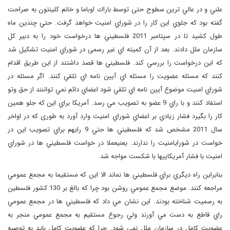
علني و در عالي ترين سطوح حتی توسط باراك اوباما و خانم كلينتون به صراحت
گفته بود كه جلوي اين كار را در شوراي امنيت خواهد گرفت. حتي چندين ماه
طول كشيد تا در سپتامبر 2011 فلسطيني ها درخواست خود را به دبیر کل
سازمان ملل دادند. بعد از آن كميته اي غیر رسمی در شوراي امنيت تشكيل شد
كه اين درخواست را بررسي كند. فلسطيني ها قصد داشتند از اين طريق اقدام
كنند كه مسئله عضويت را مسئله اي آيين نامه اي تلقي كنند
.
اگر مسئله در
شوراي امنيت موضوع آيين نامه اي تلقي شود اعضاي دائم نمي تواننند از حق وتو
استفاد كنند و با راي 9 عضو به تصويب مي رسد. آمريكا براي اين كه جلو همين
كار را بگيرد فشار زيادي بر اعضاي شوراي امنيت وارد آورد به طوری كه در اواخر
سال 2011 مشخص شد كه فلسطيني ها حتي 9 رايهم براي تصويب اين در
خواست در شورايامنيت را ندارند. يعنيعملا در خواست فلسطيني ها در شوراي
امنيت با فشار آمريكاييها با شكست مواجه شد.
بنابراين راه ديگري براي فلسطيني ها نماند الا اين كه مستقيما به مجمع عمومي
مراجعه كنند. موضع مجمع عمومي روشن بود چرا كه بالغ بر 130 كشور فلسطين
به رسميت شناخته بودند. اين نشان مي داد كه فلسطيني ها در مجمع عمومي
راي قاطع به دست مي آورند ولي رجوع مستقيم به مجمع عمومي منجر به
عضويت كامل در سازمان ملل نمي شود. چرا كه عضويت كامل بايد به توصيه