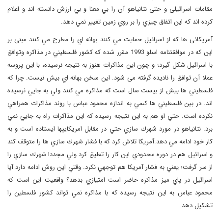
مقامات اسرائیلی و حتی نتانياهو آن را بي معنا و بي ارزش دانسته اند و اعلام
كرده اند كه اين اتفاق چيزي را بر روي زمين تغيير نمي دهد.
آمريكائی ها كه از اسرائيل حمايت مي كنند بهانه اي را مطرح مي كنند مبنی بر
این كه در موافقتنامه اسلو 1993 مقرر شده كه كشور فلسطيني در مذاكره وتوافق
با اسرائيل شكل گيرد؛ و چون اين مذاكرات هنوز به نتيجه نرسيده، با اين پروسه
عملا آن توافق را ناديده گرفته می شود. اين سخن بهانه اي بيش نيست. چرا كه
فلسطيني ها بیش از بيست سال است كه مذاكره مي كنند ولي به جايي نرسيده
اند. در بين فلسطيني ها كسي به اندازه محمود عباس با روند مذاكرات همراهي
نكرده است. حتي او هم به اين نتيجه رسيده كه اين مذاكرات راه به جايي نمي
برد. نتانياهو در مورد شهرك سازي حتي در مقابل امريكاييها ايستاده است و به
كار خود ادامه مي دهد.آمريكا تلاش كرد كه با فشار شهرك سازي ها را متوقف كند
و اسرائيل هم در دوره محدودي اين كار را تعليق كرد ولي مجددا شهرك سازي را
از سر گرفت؛ يعني به فشار آمريكا هم توجهي نكرد. وقتي اين روش ادامه دارد آيا
اسرائیل در پاي ميز مذاكره حاضر است امتيازي بدهد؟ واقعيت اين است كه
محمود عباس به اين نتيجه رسيده كه با مذاكره نمي تواند كشور فلسطين را
تشكيل دهد.