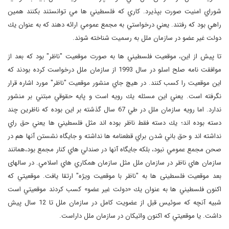
شوراي امنيت صورت بپذيرد. كاري كه فلسطيني ها مي توانستند بكنند همين
راهي بود كه رفتند. يعني درخواستي به مجمع عمومي ارائه دهند كه به عنوان يك
دولت غير عضو در سازمان ملل به رسميت شناخته شوند.
تا پيش از اين، موقعيت فلسطيني ها به صورت موقعيت "ناظر" بود كه بعد از
موافقت نامه صلح اسلو در سال 1993 از سازمان ملل درخواست كرده بودند كه
اين موقعيت را كسب كنند. در هيچ جاي منشور موقعيت "ناظر" مورد اشاره قرار
نگرفته است. يعني اين مسئله يك رويه است و پايه حقوقي مبتني بر منشور
ندارد. اما رويه سازمان ملل در طي 67 سال گذشته بر اين بوده كه ناظرين چند
دسته بوده اند؛ يك دسته فقط ناظر بوده اند مثل فلسطيني ها يعني حق راي
نداشته اند و حق باني شدن براي قطعنامه ها نداشته و جايگاه نشستن آنها هم در
صحن مجمع عمومي نبود، بلكه ‌جايگاه آنها در صندلي هاي كنار مجمع بود،همانند
سازمان هاي ناظر در سازمان ملل مثل سازمان همكاري هاي اسلامي. در سالهای
بعد موقعیت فلسطینی ها به "ناظر با موقعیت ویژه" ارتقا یافت. موقعيتي كه
اكنون فلسطيني ها به عنوان يك «دولت غير عضو» كسب كردند موقعيتي است
شبيه آنچه كه سوئيس قبل از عضويت كامل در سازمان ملل تا 12 سال پيش
داشت. يا موقعيتي كه اكنون واتيكان در سازمان ملل داراست.