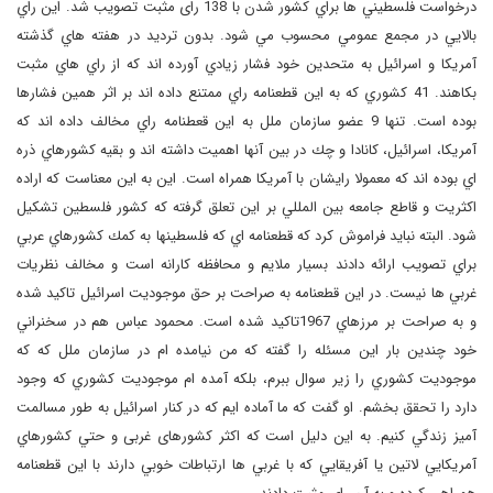
درخواست فلسطيني ها براي كشور شدن با 138 رای مثبت تصويب شد. اين راي
بالايي در مجمع عمومي محسوب مي شود. بدون ترديد در هفته هاي گذشته
آمريكا و اسرائيل به متحدين خود فشار زيادي آورده اند كه از راي هاي مثبت
بكاهند. 41 كشوري كه به اين قطعنامه راي ممتنع داده اند بر اثر همين فشارها
بوده است. تنها 9 عضو سازمان ملل به اين قعطنامه راي مخالف داده اند كه
آمريكا، اسرائيل، كانادا و چك در بين آنها اهميت داشته اند و بقيه كشورهاي ذره
اي بوده اند كه معمولا رايشان با آمريكا همراه است. اين به اين معناست كه اراده
اكثريت و قاطع جامعه بين المللي بر اين تعلق گرفته كه كشور فلسطين تشكيل
شود. البته نبايد فراموش كرد كه قطعنامه اي كه فلسطينها به كمك كشورهاي عربي
براي تصويب ارائه دادند بسيار ملايم و محافظه کارانه است و مخالف نظريات
غربي ها نيست. در اين قطعنامه به صراحت بر حق موجوديت اسرائيل تاكيد شده
و به صراحت بر مرزهاي 1967تاكيد شده است. محمود عباس هم در سخنراني
خود چندين بار اين مسئله را گفته که من نيامده ام در سازمان ملل كه كه
موجوديت كشوري را زير سوال ببرم، بلكه آمده ام موجوديت كشوري كه وجود
دارد را تحقق بخشم. او گفت كه ما آماده ايم كه در كنار اسرائيل به طور مسالمت
آميز زندگي كنیم. به اين دليل است كه اکثر کشورهای غربی و حتي كشورهاي
آمريكايي لاتين يا آفريقايي كه با غربي ها ارتباطات خوبي دارند با اين قطعنامه