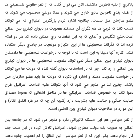
بالاتري از بقیه ناظرين داشتند. الان مي توان گفت كه از نظر حقوقي فلسطيني ها
از طبقه بندي ناظرین عادی خارج مي شوند و عملا دولتي محسوب مي شوند كه
عضو سازمان ملل نيست. چنانچه اشاره كردم بزرگترين امتيازي كه مي توانند
كسب كنند كه غربي ها هم نگران آن هستند عضويت در ديوان كيفري بين المللي
است.حتي انگليس و آلمان كه به اين قطعنامه راي ممتنع داده اند هر دو اعلام
كرده اند كه نگرانند فلسطینی ها از اين امتياز و موقعيت در جاهاي ديگر استفاده
كنند. اشاره آنها دقيقا به اين است كه با توجه به درخواست فلسطيني ها دادستان
ديوان کیفری بین المللی ديگر نمي تواند عضويت فلسطيني ها در ديوان كيفري
بين المللي را رد كند. چرا كه در اساسنامه ديوان گفته شده كه دولت ها مي توانند
در خواست عضويت دهند و اشاره اي نكرده كه دولت ها باید عضو سازمان ملل
باشند. چنين اقدامي منجر مي شود كه آنها بتوانند عليه اقدامات اسرائيل طرح
دعوا كنند. به خصوص اقدامات اسرايئلي ها در مناطق اشغالی که عموما مصداق
جنايت جنگي و جنايت عليه بشريت دارد (شبیه آن چه که در غزه اتفاق افتاد) و
اين موارد در صلاحيت ديوان كيفري بين المللي است.
از نظر سياسي هم اين مسئله تاثيراتي دارد و منجر مي شود كه در جامعه بين
المللي به صورت يك دولت مطرح شوند. اسرائيل تلاش كرده در اين مدت چند
كار انجام دهد. يكي اين كه از نظر سياسي اين اتفاق را كم اهميت جلوه دهد.