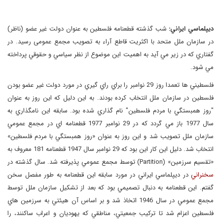
ديپلماسي ايراني:‌
شب گذشته قطعنامه فلسطین به عنوان دولت غیر عضو (ناظر)
در سازمان ملل متحد با اکثریت قاطع آراء به تصویب مجمع عمومی رسید. در
گفتاري كه در زير مي آيد به اهميت اين موضوع از نظر سياسي و حقوقي پرداخته
مي شود.
فلسطيني ها تعمدا روز 29 نوامبر را براي راي گيري در مورد دولت غیر عضو بودن
فلسطين در سازمان ملل انتخاب كرده بودند. به اين دليل كه اين روز به عنوان
"روز همبستگي با مردم فلسطين" نام گذاري شده بود. سابقه اين نامگذاري به
سال 1977 باز مي گردد كه در 29 نوامبر 1977 قطعنامه اي در مجمع عمومي
سازمان ملل تصويب شد و اين روز به عنوان «روز همبستگي با مردم فلسطين»
انتخاب شد. دليل اين كار اين بود كه 29 نوامبر سال 1947 قطعنامه 181 معروف به
«تقسيم سرزمين» (
Partition
) توسط مجمع عمومي پذيرفته شد. سال گذشته در
سخنراني
در ديپلماسي ايراني در مورد سابقه اين قطعنامه به طور مفصل سخن
گفتم. اين قطعنامه به دنبال تصميمي بود كه بعد از تشكيل سازمان ملل توسط
مجمع عمومي در سال 1946 اتخاذ شد و بر اساس آن هيئتي به سرزمين هاي
فلسطين اعزام شد تا تركيب جمعيتي، مناطقي كه يهوديان و اعراب ساكنند، را