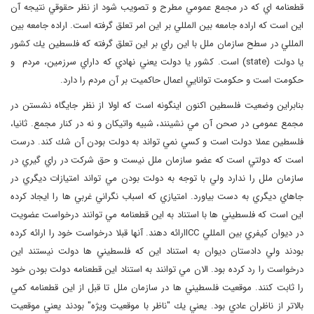
قطعنامه اي كه در مجمع عمومي مطرح و تصويب شود از نظر حقوقي نتيجه آن
اين است كه اراده جامعه بين المللي بر اين امر تعلق گرفته است. اراده جامعه بين
المللي در سطح سازمان ملل با اين راي بر اين تعلق گرفته كه فلسطين يك كشور
يا دولت (
state
) است. كشور يا دولت يعني نهادي كه داراي سرزمين، ‌مردم و
حکومت است و حکومت توانايي اعمال حاكميت بر آن مردم را دارد.
بنابراين وضعيت فلسطين اكنون اينگونه است كه اولا از نظر جايگاه نشستن در
مجمع عمومی در صحن آن مي نشينند، شبيه واتيكان و نه در كنار مجمع. ثانيا،
فلسطین عملا دولت است و كسي نمي تواند به دولت بودن آن شك كند. درست
است كه دولتي است كه عضو سازمان ملل نيست و حق شركت در راي گيري در
سازمان ملل را ندارد ولي با توجه به دولت بودن مي تواند امتيازات ديگري در
جاهاي ديگري به دست بياورد. امتيازي كه اسباب نگراني غربي ها را ايجاد كرده
اين است كه فلسطيني ها با استناد به اين قطعنامه مي توانند درخواست عضويت
در ديوان كيفري بين المللي ‌
ICC
ارائه دهند. آنها قبلا درخواست خود را ارائه كرده
بودند ولي دادستان ديوان به استناد اين كه فلسطيني ها دولت نيستند اين
درخواست را رد كرده بود. الان مي توانند به استناد اين قطعنامه دولت بودن خود
را ثابت كنند. موقعیت فلسطيني ها در سازمان ملل تا قبل از اين قطعنامه كمي
بالاتر از ناظران عادي بود. يعني يك "ناظر با موقعيت ويژه" بودند يعني موقعيت