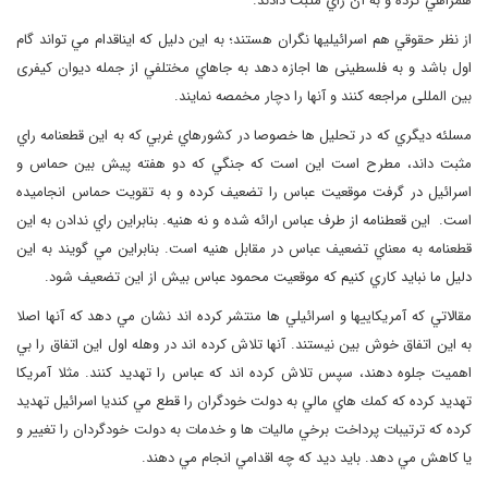
همراهي کرده و به آن راي مثبت دادند.
از نظر حقوقي هم اسرائيليها نگران هستند؛ به اين دليل كه ايناقدام مي تواند گام
اول باشد و به فلسطینی ها اجازه دهد به جاهاي مختلفي از جمله دیوان کیفری
بین المللی مراجعه كنند و آنها را دچار مخمصه نمایند.
مسلئه ديگري كه در تحليل ها خصوصا در كشورهاي غربي كه به اين قطعنامه راي
مثبت داند،‌ مطرح است اين است كه جنگي كه دو هفته پيش بين حماس و
اسرائيل در گرفت موقعيت عباس را تضعيف كرده و به تقويت حماس انجاميده
است. اين قعطنامه از طرف عباس ارائه شده و نه هنيه. بنابراين راي ندادن به اين
قطعنامه به معناي تضعيف عباس در مقابل هنيه است. بنابراين مي گويند به اين
دليل ما نبايد كاري كنيم كه موقعيت محمود عباس بيش از اين تضعيف شود.
مقالاتي كه آمريكاييها و اسرائيلي ها منتشر كرده اند نشان مي دهد كه آنها اصلا
به اين اتفاق خوش بين نيستند. آنها تلاش كرده اند در وهله اول اين اتفاق را بي
اهميت جلوه دهند، سپس تلاش كرده اند كه عباس را تهديد كنند. مثلا آمريكا
تهديد كرده كه كمك هاي مالي به دولت خودگران را قطع مي كنديا اسرائيل تهديد
كرده كه ترتيبات پرداخت برخي ماليات ها و خدمات به دولت خودگردان را تغيير و
یا کاهش مي دهد. بايد ديد كه چه اقدامي انجام مي دهند.