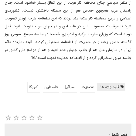
از منظر سياسي جناح محافظه كار عرب،‌ از اين اتفاق بسيار خشنود است. جناح
راديكال عرب همچون حماس هم از اين مسئله ناخشنود نيست. کشورهای
اسلامی و عربی محافظه كار علاقه مند بودند كه اين قطعنامه هرچه زودتر تصويب
شود تا موقعيت محمود عباس در فلسطين و در جهان عرب تقويت شود. قابل
توجه است که وزرای خارجه ترکیه و اندونزی شخصا در جلسه مجمع عمومی روز
گذشته حضور یافته و در حمایت از قطعنامه سخنرانی کردند. البته نماینده دائم
ایران در سازمان ملل هم از جانب جنبش عدم تعهد و هم از موضع ملی کشور در
جلسه مزبور سخنرانی کرده و از قطعنامه حمایت نموده است./16
کلید واژه ها:
عضویت
اسرائیل
فلسطین
آمریکا
نظر شما :