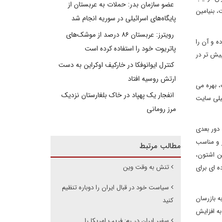
عضو سازمان بدر: حملات به عربستان از
، بنیامین
پایگاه‌های اسرائیلی در سوریه انجام شد
رویترز: عربستان ۸۶ درصد از موشک‌های
ه و آن را
پاتریوت خود را استفاده کرده است
پیش تر در
کنترل ایوانوفکا در خارکیف اوکراین به دست
ارتش روسیه افتاد
رای امنیت و آلمان است، بهره می
انفجار یک پهپاد در خاک بلغارستان نزدیک
نین تعطیلی سایت
مرز رومانی
 دور بعدی
دار و مناسب
مطالب مرتبط
ن اشتون،
تنش به وقت وین
ه ای برای
سیاست خود در قبال ایران را دوباره تنظیم
ه بازرسان
کنید
به افزایش
سفیر ایران در رم: فریب امریکا را