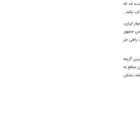
ده اند که
ار ایران،
ئیس جمهور
، راهی جز
رین گزینه
 منافع به
 کشف بخش