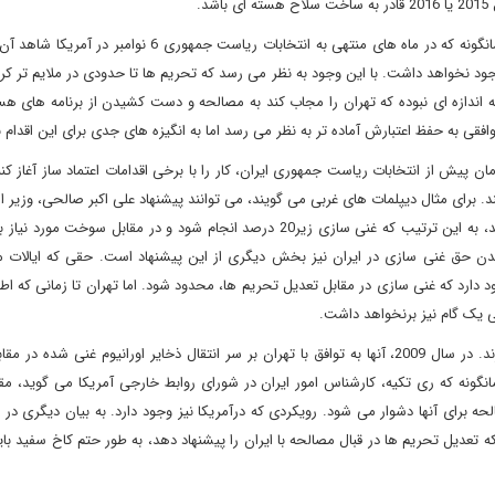
.
ایران هم اکنون در آستانه انتخابات ریاست جمهوری قرار دارد و همانگونه که در ماه های منتهی به انتخابات ریاست جم
د نخواهد داشت. با این وجود به نظر می رسد که تحریم ها تا حدودی در ملایم تر کرد
ه اندازه ای نبوده که تهران را مجاب کند به مصالحه و دست کشیدن از برنامه های ه
افقی به حفظ اعتبارش آماده تر به نظر می رسد اما به انگیزه های جدی برای این اقدام نی
 که به خصوص در زمان پیش از انتخابات ریاست جمهوری ایران، کار را با برخی اقدامات اعتماد ساز آغاز 
. برای مثال دیپلمات های غربی می گویند، می توانند پیشنهاد علی اکبر صالحی، وزیر ا
ایران در خصوص محدودیت غنی سازی را به طور جدی بررسی کنند، به این ترتیب که غنی سازی زیر20 درصد انجام شود و در مقابل سو
ن حق غنی سازی در ایران نیز بخش دیگری از این پیشنهاد است. حقی که ایالات 
ارد که غنی سازی در مقابل تعدیل تحریم ها، محدود شود. اما تهران تا زمانی که اطم
 یک گام نیز برنخواهد داشت.
مقامات آمریکایی دلیل خوبی برای نگرانی از حسن نیت ایران دارند. در سال 2009، آنها به توافق با تهران بر سر انتقال ذخایر اورانیوم غنی 
نگونه که ری تکیه، کارشناس امور ایران در شورای روابط خارجی آمریکا می گوید، مق
 برای آنها دشوار می شود. رویکردی که درآمریکا نیز وجود دارد. به بیان دیگری در
 تعدیل تحریم ها در قبال مصالحه با ایران را پیشنهاد دهد، به طور حتم کاخ سفید باید