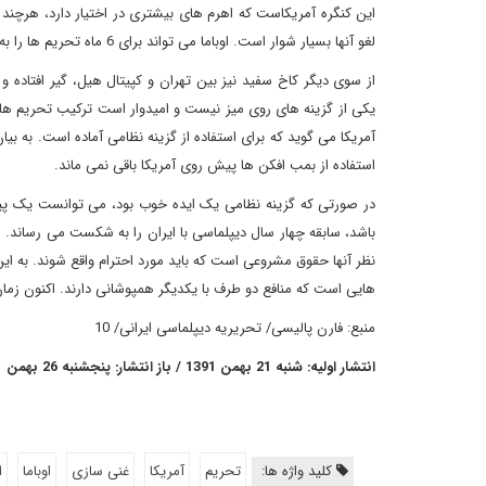
این کنگره آمریکاست که اهرم های بیشتری در اختیار دارد، هرچند 
لغو آنها بسیار شوار است. اوباما می تواند برای 6 ماه تحریم ها را به حال تعلیق درآورد اما به نظر نمی رسد که این فرجه 6 ماهه برای طرف ایرانی چندان جذاب باشد.
از سوی دیگر کاخ سفید نیز بین تهران و کپیتال هیل، گیر افتاده و
یکی از گزینه های روی میز نیست و امیدوار است ترکیب تحریم ها و 
آمریکا می گوید که برای استفاده از گزینه نظامی آماده است. به بی
استفاده از بمب افکن ها پیش روی آمریکا باقی نمی ماند.
در صورتی که گزینه نظامی یک ایده خوب بود، می توانست یک پیروزی 
باشد، سابقه چهار سال دیپلماسی با ایران را به شکست می رساند. او
نظر آنها حقوق مشروعی است که باید مورد احترام واقع شوند. به
هایی است که منافع دو طرف با یکدیگر همپوشانی دارند. اکنون زمان آن
منبع: فارن پالیسی/ تحریریه دیپلماسی ایرانی/ 10
انتشار اولیه: شنبه 21 بهمن 1391 / باز انتشار: پنجشنبه 26 بهمن 1391
کلید واژه ها:
تحریم
آمریکا
غنی سازی
اوباما
ا