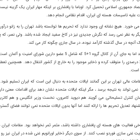
اد جمهوری اسلامی تحمیل کرد. اوباما با پافشاری بر اینکه مهار ایران یک گزینه نیست
ست علیه تاسیسات هسته ای ایران، اقدام نظامی انجام دهد.
 خورد. هیچ نشانه ای وجود ندارد که تحریم ها توانسته باشد تهران را به زانو درآورد
گر به نظر نمی رسد که نگرش جدیدی نیز در کاخ سفید ایجاد شده باشد. ولی نصر، که 
ک آنچه در سال گذشته کارآمد نبوده، در سال جاری چگونه کار می کند.
در حال حاضر ایالات متحده به طور مستقیم با ایران مذاکره نمی کند اما به جای آن از کانال گروه 1+5 که شامل 5 عضو دارین شو
برد. موضع کنونی این گروه بر آن است که ایران باید غنی سازی 20 درصدی را متوقف کرده و ذخایر موجود را به خارج از کشور انتقال دهد. همچ
 است.
مات عالی تهران بر این گمانند ایالات متحده به دنبال این است که ایران تسلیم شود.
ن برنامه ریزی شده، نمی تواند به نتیجه برسد ، مگر اینکه ایالات متحده نشان دهد برای اقدامات معنی 
شناسان کنترل تسلیحاتی می گویند هم دیوید کامرون، نخست وزیر انگلیس و هم کاتری
د تعدیل تحریم ها را ارائه کنند اما آنها بدون ایالات متحده نمی توانند فضای گسترد
خی فعالیت های هسته ای پافشاری داشته باشد، مثمر ثمر نخواهد بود. مقامات ایران ب
ت غنی سازی فوردو نصب کنند. از سوی دیگر ذخایر اورانویم غنی شده در ایران نیز رو 