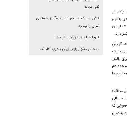
نمی‌خوریم
هوری 6 نوامبر در آمریکا شاهد آن بودیم، در
گری سیک: غرب برنامه صلح‌آمیز هسته‌ای
ن رفتار و
ایران را بپذیرد
سته ای تن
از دارد.
اوباما باید به تهران سفر کند!
کنند. گزارش
بخش دشوار بازی ایران و غرب آغاز شد
مور خارجه
خت مورد نیاز برای راکتور
متحده هم
ینان پیدا
شده در مقابل دریافت
امات عالی
 صورتی که
 به دنبال