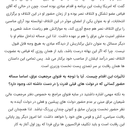
گفت که امریکا پشت این برنامه و اقدام عبادی بوده است. چون در حالی که آقای
فیاض عضو تشکل و ائتلاف نصر بوده و از زمان حضور او در این ائتلاف و برگزاری
انتخابات، او به عنوان یکی از اعضای موثر در این ائتلاف توانسته بود آرای مناسبی
را برای ائتلاف نصر هم جمع آوری کند، به موازاتش هم ریاست حشد شعبی و
مشاور امنیت ملی عراق را هم بر عهده داشت. لذا این مساله تداخل مقام او با
دیگر مسائل به عنوان دلیل برکناریش از دیدگاه عبادی به هیچ وجه قابل قبول
نیست. چرا که اگر این بهانه درست باشد، باید از همان روزی که فیاض به عضویت
ائتلاف نصر درآمد ایشان از مناصب خود برکنار می شد. پس تمامی این داستان
ها همان رقابت بر سر تصدی پست نخست وزیری است.
تاثیرات این اقدام چیست. آیا با توجه به فتوای مرجعیت عراق، اساسا مساله
حضور کسانی که در دولت های قبلی قدرت را در دست داشته اند، وجود دارد؟
به نکته مهمی اشاره داشتید در سایه فتوای مراجع به خصوص دفتر مرجعیت عالی
شیعیان عراق مبنی بر عدم حضور دولت های پیشین و فعلی در دولت آینده به
نظر حضور نخست وزیران سابق و کنونی چندان پررنگ نباشد. لذا همچنان این
رقابت سیاسی، کش و قوس های خود را خواهد داشت. اما امروز دیگر روز پایانی
این رقابت است و باید تکلیف فراکسیون ها برای فردا که روز اول آغاز به کار