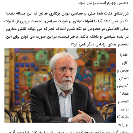
مجلس چهارم است، روشن شود.
در راستای نکات شما مبنی بر سیاسی بودن برکناری فیاض آیا این مساله نتیجه
عکس نمی دهد؛ آیا با اشراف عبادی بر شرایط سیاسی، نخست وزیری از تاثیرات
منفی اقدامش در خصوص دو تکه شدن ائتلاف نصر که می تواند نقش مخربی
در آینده سیاسی او داشته باشد، باخبر نیست؛ در این صورت می توان برای این
تصمیم عبادی ارزیابی دیگر تلقی کرد؟
ظاهرا
آقای
فیاض و
تشکل
"جنبش
عطاء"
تصمیم
بر این
دارند که
او را به
عنوان گزینه جدی تصدی پست نخست وزیری عراق مطرح کنند. لذا چون آقای