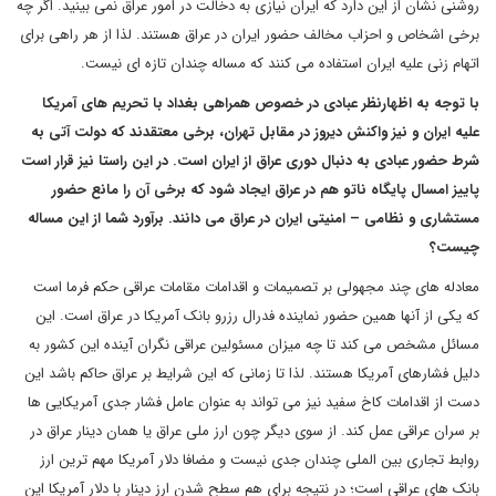
روشنی نشان از این دارد که ایران نیازی به دخالت در امور عراق نمی بینید. اگر چه
برخی اشخاص و احزاب مخالف حضور ایران در عراق هستند. لذا از هر راهی برای
اتهام زنی علیه ایران استفاده می کنند که مساله چندان تازه ای نیست.
با توجه به اظهارنظر عبادی در خصوص همراهی بغداد با تحریم های آمریکا
علیه ایران و نیز واکنش دیروز در مقابل تهران، برخی معتقدند که دولت آتی به
شرط حضور عبادی به دنبال دوری عراق از ایران است. در این راستا نیز قرار است
پاییز امسال پایگاه ناتو هم در عراق ایجاد شود که برخی آن را مانع حضور
مستشاری و نظامی – امنیتی ایران در عراق می دانند. برآورد شما از این مساله
چیست؟
معادله های چند مجهولی بر تصمیمات و اقدامات مقامات عراقی حکم فرما است
که یکی از آنها همین حضور نماینده فدرال رزرو بانک آمریکا در عراق است. این
مسائل مشخص می کند تا چه میزان مسئولین عراقی نگران آینده این کشور به
دلیل فشارهای آمریکا هستند. لذا تا زمانی که این شرایط بر عراق حاکم باشد این
دست از اقدامات کاخ سفید نیز می تواند به عنوان عامل فشار جدی آمریکایی ها
بر سران عراقی عمل کند. از سوی دیگر چون ارز ملی عراق یا همان دینار عراق در
روابط تجاری بین الملی چندان جدی نیست و مضافا دلار آمریکا مهم ترین ارز
بانک های عراقی است؛ در نتیجه برای هم سطح شدن ارز دینار با دلار آمریکا این