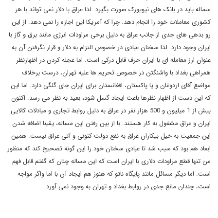
مساله باید در بانک های نیویورک صورت بگیرد. لذا عراق با دلار نمی تواند با هر
کشوری معاملات خود را انجام دهد. چرا که آمریکا این اجازه را نمی دهد. از این
رو بدهی های جدی از جانب عراق به دلیل برخی مراودات انرژی مانند برق و گاز با
ایران وجود دارد. لذا سخنان عبادی در خصوص التزام به دلار و قرار نگرفتن آن به
عنوان ارز معامله ای با ایران حرف قابل درکی است. اما عجله کردن در اظهارنظر
همراهی بغداد با واشنگتن در خصوص تحریم ها علیه تهران، درست برخلاف
مواضع آقای اردوغان و یا پاکستان، افغانستان برای ایران جای گلگی دارد. اما این
که این دست از اظهار نظرها باعث ایجاد گسل شود، بعید به نظر می رسد. اکنون
بیش از 1 میلیون و 500 هزار نفر در عراق به دلیل روابط تجاری و مبادلات کالایی
ایران و عراق مشغول به کار هستند. با از بین رفتن این مساله، یقینا اضافه شدن
این جمعیت به خیل بیکاران عراق به نفع دولت کنونی و آتی عراق نیست. همین
ابعاد هم بود که سبب شد تا عبادی سخنان خود را این گونه تصحیح کند که منظور
من تنها قطع مراودات دلاری با ایران است که این مساله چنان که گفتم قابل فهم
است. اما دیگر مسائل مانند پایگاه ناتو که هنوز هم ایجاد آن با اما واگر مواجه
است، چندان مانع جدی در روابط بغداد و تهران به وجود نمی آورد.