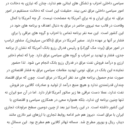
سیاسی داخلی احزاب و تشکل های لبنانی هم ندارد، چنان که نیازی به دخالت در
امور سیاسی داخلی عراق نمی بیند. حقیقت این است که دخالت مستقیم در امور
عراق، نه برای ایران و نه برای آمریکا به مصلحت نیست. گر چه آمریکا با کمال
وقاحت در قالب سه نیروی حاضر در عراق به دنبال اهداف و برنامه های خود در
این کشور است. این سه نفر برنامه تماس با احزاب و گروه های عراقی را برای
فشار بر آنها بر عهده دارند. سفیر آمریکا در عراق (داگلاس سیلیمان)، مشاور ترامپ
در امور عراق (برت مک گورک) و رئیس فدرال رزرو بانک آمریکا که نشان از برنامه
جدی، فشار و تهدید بر احزاب و گروه های سیاسی عراق دارد. چرا که تمام ذخایر
ارزی و درآمد فروش نفت عراق در فدرال رزرو بانک انجام می شود. لذا حضور
نماینده این بانک در عراق، نوعی تهدید مقامات سیاسی عراق به فشار اقتصادی در
صورت عدم حصول برنامه های مد نظر آمریکا در عراق است. چون که عراق اقتصاد
چندان قدرتمندی ندارد و هیچ منبع درآمد از تولید و صادرات کالایی جز فروش
نفت ندارد، عملا دست عراقی ها زیر ساتور آمریکا قرار دارد. اما در آن سو ایران نه
تنها چنین برنامه ای ندارد، بلکه همواره سعی در همکاری سیاسی و اقتصادی با
این کشور داشته است. در این راستا نیز بعد از چین دومین سطح مراودات تجاری
ایران با عراق است. دیروز هم خبر ادامه روابط تجاری با ارزهای غیر دلاری مانند
دینار، ریال و یورور مطرح شد. مساله تهاتر کالایی هم مطرح بود. این مسائل به