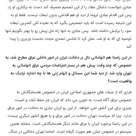
عبادی نتوانست تشکل عطاء را از این تصمیم منصرف کند دست به برکناری او زد.
پس این اقدام عبادی لزوما از دید او هم اقدامی بدون تبعات نیست. فقط او به
این نتیجه رسیده است که باید تصمیمی بگیرد که به عقیده اش کمترین تبعات
سوء را برایش داشته باشد. پس عبادی به تنها راه حل پیش رو یا بهتر بگوییم تنها
توصیه ای که به او شد، عمل کرد تا شانس تصدی مجدد نخست وزیری را پیدا
کند.
در این راستا هم اتهاماتی دال بر دخالت ایران در امور داخلی عراق مطرح شد، به
خصوص که چند وقت پیش هم در بستر اعتراضات مردمی عراق اتهاماتی به
تهران وارد شد. از دید شما این مسائل و اتهام زنی ها تا چه اندازه نزدیک به
واقعیت است؟
فردی که از سیات های جمهوری اسلامی ایران در خصوص همسایگانش به
خصوص عراق آگاه است، به خوبی می داند که ایران جز حفظ ثبات و امینت
چیزی برای این کشور نمی خواهد. از این رو ایران نیازی به دخالت در امور عراق
ندارد. چرا که سیاست تهران دخالت در امور عراق و یا هیچ کشور دیگری نیست.
در این راستا برخورد ایران با عراق مانند دیگر همسایگانش است. مشابه همین
سیستم در خصوص لبنان هم صورت گرفته است. اساسا تهران دخالتی در جنگ