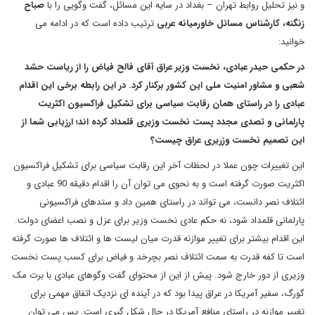
و نیز تحلیل روابط تهران – بغداد در سایه این مسائل، گفت وگویی را با
صباح
زنگنه، کارشناس مسائل خاورمیانه عربی
ترتیب داده است که در ادامه می
خوانید:
در حکمی حیدر عبادی، نخست وزیر عراق آقای فالح فیاض را از ریاست حشد
شعبی و مشاور امنیت ملی این کشور برکنار کرد. در این رابطه برخی این اقدام
عبادی را در راستای همان رقابت سیاسی برای تشکیل فراکسیون اکثریت
پارلمانی و تصدی مجدد پست نخست وزیری قلمداد کرده اند؛ ارزیابی شما از
این تصمیم نخست وزریری عراق چیست؟
این تغییرات چون عملا در لحظات آخر این رقابت سیاسی برای تشکیل فراکسیون
اکثریت صورت گرفته است و به نحوی می توان آن را اقدام دقیقه 90 عبادی و
ائتلاف نصر دانست، می تواند در راستای همین داد و ستدهای فراکسیونی
پارلمانی قلمداد شود، نه حکم عادی نخست وزیر برای عزل و نصب اعضای دولت.
این اقدام بیشتر برای تغییر موازنه قدرت میان لیست ها و ائتلاف ها صورت گرفته
است تا کفه قدرت به سمت ائتلاف نصر بچرخد و فیاض برای کسب پست نخست
وزیری از دور خارج شود. پیش از این از محتوای گفت وگوهای عبادی با برت مک
گورگ، سفیر آمریکا در عراق پیدا بود که در آینده ای نزدیک اتفاق مهمی برای
تغییر موازنه در راستای منافع آمریکا در حال شکل گیری است. پس می توان