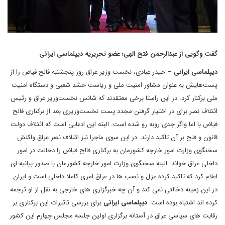
گفت وگویی از عبدالرحمن فتح الهی؛ عضو تحریریه دیپلماسی ایرانی
دیپلماسی ایرانی
– حیدر عبادی، نخست وزیر عراق روز پنجشنبه فالح فیاض را از
پست‌هایش به عنوان مشاور امنیت ملی و ریاست حشد شعبی و دستگاه امنیت
ملی برکنار کرد. در این راستا برخی معتقدند که شانس نخست‌وزیر عراق و رئیس
ائتلاف نصر برای در اختیار گرفتن مجدد پست نخست‌وزیری بعد از برکناری فالح
فیاض با اما واگر جدی روبه رو شده است. البته این ادعایی است که ائتلاف دولت
قانون و فتح بر آن تاکید دارند. در این سوی ماجرا نیز ائتلاف نصر عراق واکنش
سخنگوی وزارت امور خارجه کشورمان به برکناری فالح فیاض را دخالت در امور
داخلی عراق خواند. البته سخنگوی وزارت امور خارجه کشورمان با صدور بیانیه ای
اعلام کرد که تاکید کرده عزل و نصب ها در عراق امری کاملا داخلی است و ایران
در این زمینه دخالتی نمی کند و آن چه خبرگزاری های خارجی به نقل از او ترجمه
کرده اند اشتباه بوده است.
دیپلماسی ایرانی
برای بررسی تاثیرات این برکناری بر
رقابت های سیاسی عراق در آستانه برگزاری اولین جلسه مجلس چهارم این کشور