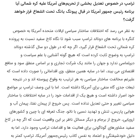
ترامپ در خصوص تعدیل بخشی از تحریم‌های آمریکا علیه کره شمالی آیا
برنامه رئیس جمهور آمریکا در قبال پیونگ یانگ تحت الشعاع قرار خواهد
گرفت؟
به نظر می رسد که اختلافات ساختار سیاسی ایالات متحده آمریکا به خصوص
کنگره با برنامه های دونالد ترامپ سبب شود تا نگاه کاخ سفید نسبت به پرونده
کره شمالی تحت الشعاع قرار گیرد، اگر چه که در طول دو سال گذشته دونالد
ترامپ به وضوح ثابت کرده است که هیچ گونه آشنایی با علم سیاست و
دیپلماسی ندارد و جهان را مانند یک شرکت تجاری و بر اساس منطق سود و منافع
اقتصادی می بیند، اما در سایه همین منطق، وی اقداماتی را صورت داده است که
علیرغم مخالفت ساختار سیاسی به هر ترتیب به وقوع پیوسته اند و در نتیجه
تبعات جدی گاه منفی برای آمریکا داشته است. اما با این وصف ترامپ بر مواضع
خود اصرار داشته است و هیچ یک از اقدامات خود را در سایه اختلافات با ساختار
سیاسی تغییر و حتی تعدیل نداده است. پس خروج از پیمان نفتا، پیمان آب و
هوایی پاریس، تنش و تهدید نسبی با ناتو، جنگ تعرفه ای با چین و کشورهای
اروپایی، خروج از برجام و دیگر مسائل ناظر بر این واقعیت است که اگر چه در کاخ
سفید مشاورهای گوناگونی برای فعالیت ها و اقدامات ترامپ وجود دارد، اما به
دلیل خودشیفتگی و اعتماد به نفس کاذب رئیس‌جمهور آمریکا، ترامپ کمتر به