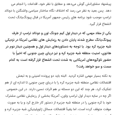
پیشنهاد مشاورانش گوش می‌دهد و مطابق با نظر خود، اقدامات را انجام می
دهد. پس بعید به نظر می رسد که اختلاف نگاه ساختار سیاسی واشنگتن با دونالد
ترامپ موجب شود برنامه های رئیس جمهور آمریکا در قبال پیونگ‌یانگ تحت
الشعاع قرار گیرد.
یکی از مفاد مهمی که در دیدار اول کیم جونگ اون و دونالد ترامپ از طرف
پیونگ‌یانگ مطرح شدند پایان دادن به رزمایش های نظامی آمریکا در نزدیکی
شبه جزیره کره بود. با توجه به دستاوردهای دیدار اول و همچنین دیدار دوم در
هانوی، امنیت منطقه شبه جزیره کره و نیز دریای چین جنوبی که اخیراً با
حضور ناوگروه‌های آمریکایی به شدت تحت الشعاع قرار گرفته است به کدام
سمت و سو خواهد رفت؟
به نکته بسیار مهمی اشاره کردید. البته باید دو پرونده امنیتی و به تبعش
اقتضائات نظامی منطقه شبه جزیره کره را با دریای چین جنوبی تا اندازه ای از هم
تفکیک کرد، هر چند که این دو مسئله بر هم اثرات نسبی دارند. در این خصوص
اگر چه در سایه دیدار اول ترامپ واون، آمریکا بخشی از رزمایش نظامی مشترک
خود با کره جنوبی را در منطقه شبه جزیره از دستور کار خارج کرد و یا به صورت
موقت متوقف کرده است، اما یقیناً اقتضائات مسائل ژئوپلیتیکی شبه جزیره کره و