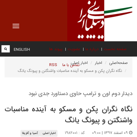
Toggle
vigation
صفحه نخست
درباره ما
عضویت
پیوند ها
ENGLISH
صفحه‌اصلی
اخبار
اخبار اصلی
تماس با ما
RSS
نگاه نگران پکن و مسکو به آینده مناسبات واشنگتن و پیونگ یانگ
دیدار دوم اون و ترامپ حاوی دستاورد جدی نبود
نگاه نگران پکن و مسکو به آینده مناسبات
واشنگتن و پیونگ یانگ
۰۹ اسفند ۱۳۹۷ | ۰۹:۰۰
کد : ۱۹۸۲۰۰۱
اخبار اصلی
آسیا و آفریقا