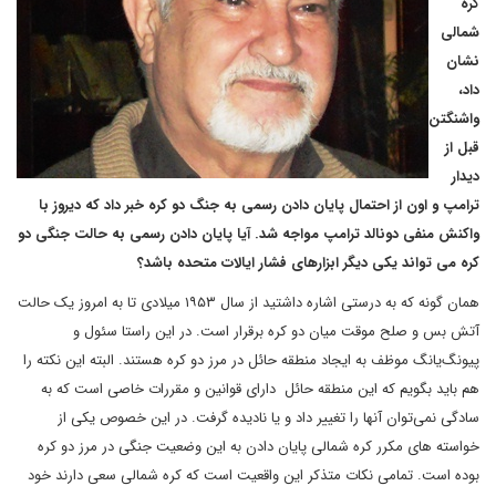
کره
شمالی
نشان
داد،
واشنگتن
قبل از
دیدار
ترامپ و اون از احتمال پایان دادن رسمی به جنگ دو کره خبر داد که دیروز با
واکنش منفی دونالد ترامپ مواجه شد. آیا پایان دادن رسمی به حالت جنگی دو
کره می تواند یکی دیگر ابزارهای فشار ایالات متحده باشد؟
همان گونه که به درستی اشاره داشتید از سال ۱۹۵۳ میلادی تا به امروز یک حالت
آتش بس و صلح موقت میان دو کره برقرار است. در این راستا سئول و
پیونگ‌یانگ موظف به ایجاد منطقه حائل در مرز دو کره هستند. البته این نکته را
هم باید بگویم که این منطقه حائل دارای قوانین و مقررات خاصی است که به
سادگی نمی‌توان آنها را تغییر داد و یا نادیده گرفت. در این خصوص یکی از
خواسته های مکرر کره شمالی پایان دادن به این وضعیت جنگی در مرز دو کره
بوده است. تمامی نکات متذکر این واقعیت است که کره شمالی سعی دارند خود