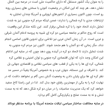
را به عنوان یک کشور مستقل که دارای حاکمیت ملی است در عرصه بین الملل
نشان دهد، هر چند که این امکان در وضعیت کنونی با سختی های بسیاری روبه
رو است، چون اکنون بسیاری از کشورهای اروپایی و آمریکا چندان تمایلی به
ارتباطات جدی با کره شمالی را ندارند؛ ضمن اینکه مردم کره جنوبی نیز به شدت
تمایل دارند اتحاد خود را با کره شمالی برقرار کنند. این نکته متذکر این واقعیت
است که روح حاکم بر جامعه سیاسی دو کره ای شبیه به پروسه ادغام آلمان شرقی
و غربی است. در آن زمان آلمان غربی نیز تلاشی برای تدوین قانون اساسی انجام
نداد، مگر زمانی که دو آلمان با هم متحد شوند. اکنون نیز مردم کره جنوبی به
شدت تمایل دارند تا اتحاد دو کره در آینده روی دهد چون که در سایه این اداغام
این امکان وجد دارد که توان اقتصادی کره جنوبی و توان امنیتی و نظامی کره
شمالی، کره ای ها را به یکی از قطب های سیاسی نظامی و اقتصادی جهانی بل
کند. با اشراف بر این مسئله، جهان غرب و به خصوص آمریکا یقیناً در مسیر مد
نظر کره ای ها برای پایان دادن به وضعیت آتش بس گام بر نخواهد داشت که در
نهایت کره را به یکی از مهمترین رقبای خود بدل کند. لذا در این راستا کاخ سفید
خواهد کرد که یک مدیریت مناسبات را در میان دو کره شکل دهد که نه به سمت
تنش و نه به سمت صلح و یکپارچگی کامل گام بردارد.
در سایه مخالفت ساختار سیاسی ایالات متحده آمریکا با برنامه مدنظر دونالد