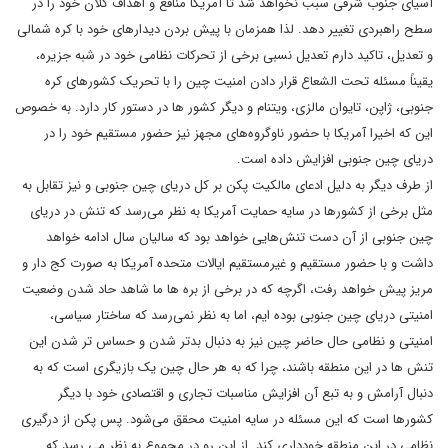
آسیای جنوب شرقی سبب نخواهد شد تا آمریکا منافع و اهداف کلان خود را در
سطح راهبردی تغییر دهد. لذا همزمان با پیش بردن دیدارهای خود با کره شمالی
و تعدیل، تاکید دارم تعدیل نسبی برخی از تحرکات نظامی خود در شبه جزیره،
یقیناً مسئله تحت الشعاع قرار دادن امنیت چین را با تحریک کشورهای کره
جنوبی، ژاپن، تایوان مالزی، ویتنام و دیگر کشور ها در دستور کار دارد. به خصوص
این که اخیرا آمریکا با حضور ناوگروه‌های مجهز نیز حضور مستقیم خود را در
دریای چین جنوبی افزایش داده است.
از طرف دیگر به دلیل ادعای مالکیت پکن بر کل دریای چین جنوبی و نیز تقابل به
مثل برخی از کشورها در سایه حمایت آمریکا به نظر می‌رسد که تنش در دریای
چین جنوبی از آن دست تنش‌هایی خواهد بود که سالیان سال ادامه خواهد
داشت و با حضور مستقیم و غیرمستقیم ایالات متحده آمریکا به صورت کج دار و
مریز پیش خواهد رفت، اگرچه که در برخی از بره ها ما شاهد حاد شدن وضعیت
امنیتی دریای چین جنوبی بوده ایم، اما به نظر نمی‌رسد که ساختار سیاسی،
امنیتی و نظامی حال حاضر چین نیز به دنبال بدتر شدن و حساس تر شدن این
تنش ها در این منطقه باشند، چرا که به هر حال چین یک بازیگری است که به
دنبال آرامش و به تبع آن افزایش مناسبات تجاری و اقتصادی خود با دیگر
کشورها است که این مسئله در سایه امنیت محقق می‌شود. پس پکن از درگیری
نظامی در این منطقه خودداری کند. از این رو در مجموع به نظر می رسد که