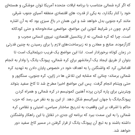
که اگر کره شمالی متناسب با برنامه ایالات متحده آمریکا توان موشکی و هسته‌ای
خود را کنار بگذارد، به یکی از قدرت های اقتصادی منطقه آسیای جنوب شرقی
مانند کره جنوبی بدل خواهد شد و این همان در باغ سبزی بود که به آن اشاره
کردم. چون در شرایط کنونی این مواضع، مواضعی ساده‌لوحانه و حتی کودکانه
است، چرا که کره شمالی، نه از پتانسیل اقتصادی، نیروی انسانی مجرب و
کارآزموده، منابع و معادن و نه زیرساخت‌های لازم را برای رسیدن به چنین قدرتی
در زمان کوتاه برخورادار است. لذا این مواضع یک فریب دیپلماتیک است تا
بتوان از طریق ایجاد یک آرمانشهر برای کره شمالی، پیونگ یانگ را وادار به انجام
اقداماتی کرد که واشنگتن را به اهداف خود در خصوص پایان دادن به تهدید کره
شمالی برساند؛ چنانی که مشابه این تلاش ها در ژاپن، کره جنوبی، سنگاپور و
حتی ویتنام انجام گرفت. پس این مواضع اخیرا مطرح شد تا کاخ سفید بتواند
ویترینی برای پاره کردن پرده آهنین کمونیسم در کره شمالی و همراه کردن
پیونگ‌یانگ با جهان لیبرالیسم شکل دهد. از این رو به نظر می رسد که حزب
حاکم با اشراف بر این واقعیت به تدریج ساختار سیاسی، امنیتی و نظامی کره
شمالی را به این سمت ببرد که برنامه ای جدی در تقابل با این راهکار واشنگتن
داشته باشند و به تبع آن پیونگ یانگ از قرار گرفتن در مسیر کاخ سفید دور
خواهد شد.