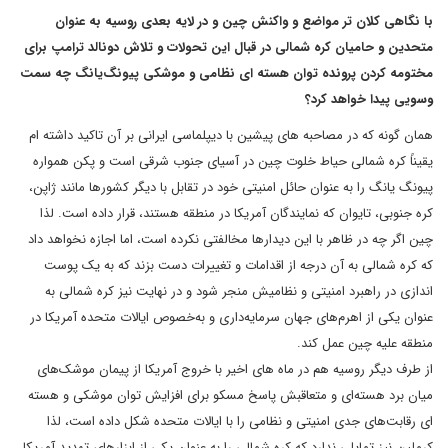
با نگاهی کلان تر مواضع و واکنش چین و در لایه بعدی روسیه به عنوان
متحدین و حامیان کره شمالی در قبال این تحولات و تلاش دونالد ترامپ برای
مختومه کردن پرونده توان هسته ای نظامی و موشکی پیونگ‌یانگ چه سمت
وسویی پیدا خواهد کرد؟
همان گونه که در مصاحبه های پیشین با دیپلماسی ایرانی بر آن تاکید داشته ام
یقیناً کره شمالی حیاط خلوت چین در آسیای جنوب شرقی است و پکن همواره
پیونگ یانگ را به عنوان حائل امنیتی خود در تقابل با دیگر کشورها مانند ژاپن،
کره جنوبی، تایوان که نمایندگان آمریکا در منطقه هستند، قرار داده است. لذا
چین اگر چه در ظاهر با این دیدارها مخالفتی نکرده است، اما اجازه نخواهد داد
که کره شمالی به آن درجه از اقدامات و تغییرات دست بزند که به یک پوست
اندازی در راهبرد امنیتی و نظامیش منجر شود و در نهایت نیز کره شمالی به
عنوان یکی از اهرم‌های جهان سرمایه‌داری و به‌خصوص ایالات متحده آمریکا در
منطقه علیه چین عمل کند.
از طرف دیگر روسیه هم در ماه های اخیر با خروج آمریکا از پیمان موشک‌های
میان برد هسته‌ای و متعاقبش پاسخ مسکو برای افزایش توان موشکی و هسته
ای رقابت‌های جدی امنیتی و نظامی را با ایالات متحده شکل داده است، لذا
کرملین نیز تمایلی ندارد که کره شمالی را به عنوان یکی از ابزارهای تهدید آمریکا،