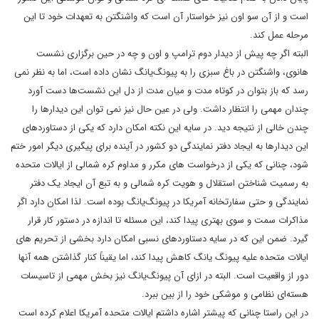
است و از آن سو اون نیز خواستار آن است که واشنگتن به تعهدات خود تا این
مرحله عمل کند.
البته اگر چه پیش از دیدار دوم ترامپ و اون و چه در حین برگزاری نشست
هانوی، واشنگتن در باغ سبزی را به پیونگ‌یانگ نشان داده است، اما به نظر نمی
رسد که باز بتوان در کوتاه مدت و میان مدت از دل این نشست‌ها دست آورد
چندان مهمی را انتظار داشت. ولی در عین حال نیز نمی توان این دیدارها را
چندن خالی از نتیجه دید. در سایه این نکته امکان دارد که یکی از دستاوردهای
این دیدارها به ایجاد دفتر نمایندگی دو کشور در آینده برای پیگیری دیگر امور ختم
شود، چنانی که یکی از درخواست های مکرر و مداوم کره شمالی از ایالات متحده
به رسمیت شناختن استقلال و هویت کره شمالی و به تبع آن ایجاد یک دفتر
نمایندگی و حتی سفارتخانه آمریکا در پیونگ‌یانگ بوده است. لذا امکان دارد اگر
مذاکرات سمت و سوی بهتری پیدا کند، این مسئله تا اندازه در دستور کار قرار
گیرد. ضمن این که در سایه دستاوردهای نسبی امکان دارد بخشی از تحریم های
ایالات متحده علیه پیونگ یانگ کاهش پیدا کند، اما یقیناً کنار گذاشتن همه آنها
دور از واقعیت است. البته در ازای آن پیونگ‌یانگ نیز بخش مهمی از تاسیسات
هسته‌ای نظامی و موشکی خود را از بین ببرد.
در این راستا چنانی که پیشتر اشاره داشتم ایالات متحده آمریکا اعلام کرده است