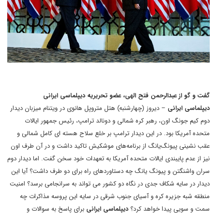
گفت و گو از عبدالرحمن فتح الهی، عضو تحریریه دیپلماسی ایرانی
دیپلماسی ایرانی
– دیروز (چهارشنبه) هتل متروپل هانوی در ویتنام میزبان دیدار
دوم کیم جونگ اون، رهبر کره شمالی و دونالد ترامپ، رئیس جمهور ایالات
متحده آمریکا بود. در این دیدار ترامپ بر خلع سلاح هسته ای کامل شمالی و
عقب نشینی پیونگ‌یانگ از برنامه‌های موشکیش تاکید داشت و در آن طرف اون
نیز از عدم پایبندی ایالات متحده آمریکا به تعهدات خود سخن گفت. اما دیدار دوم
سران واشنگتن و پیونگ یانگ چه دستاوردهای راه برای دو طرف داشت؟ آیا این
دیدار در سایه شکاف جدی در نگاه دو کشور می تواند به سرانجامی برسد؟ امنیت
منطقه شبه جزیره کره و آسیای جنوب شرقی در سایه این پروسه مذاکرات چه
سمت و سویی پیدا خواهد کرد؟
دیپلماسی ایرانی
برای پاسخ به سوالات و