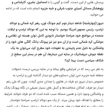
پرسش هایی از این دست، گفت و گویی را با
اسماعیل بشری، کارشناس و
پژوهشگر مسائل آسیای جنوب شرقی و شبه جزیره
انجام داده است که در ادامه
می خوانید:
دیروز (چهارشنبه) شاهد دیدار دوم کیم جونگ اون، رهبر کره شمالی و دونالد
ترامپ، رئیس جمهور آمریکا بودیم. با توجه به این که دونالد ترامپ و ایالات
متحده در مواضع خود صراحتا خواستار نابودی کامل توان هسته ای نظامی و
موشکی کره شمالی است و از آن سو نیز نیز پیونگ یانگ گلگی های خود را از
واشنگتن به دلیل عدم پایبندی به تعهدات خود مطرح کرد، می‌توان به یک
نقطه جوش دیپلماتیک در سایه این دیدارها، آن هم در بستر این سطح از
شکاف سیاسی دست پیدا کرد؟
به نظر می رسد که در شرایطی واقع بینانه و در سایه بررسی درست تحولات
منطقه شبه جزیره نمی توان دستاوردهای دو دیدار گذشته اون و ترامپ به
خصوص دیدار دیروز دو طرف در هانوی را چندان جدی گرفت. چون که علی رغم
دیدار دو طرف، کماکان مخالفت‌ها و گسل های بسیار عمیقی در نگاه پیونگ یانگ
و واشنگتن وجود دارد و همین مسئله سبب شده است که دو طرف نتوانند شرایط
را مطابق با اهداف خود پیش ببرند. از یک سو دونالد ترامپ صراحتا خواستار
پایان دادن به تمام فعالیت های هسته ای کره شمالی و توان موشکی این کشور