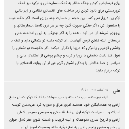
برای فرسایشی کردن جنگ حاظر به کمک تسلیحاتی و ترکیه نیز کمک
تروریستی برای نابود کردن زیر ساخت های اقتصادی نظامی و زیر بنایی
اوکراین دریغ نمی کند ،این حجم از خسارت چند روزی است فکر حکام عرب
را مشغول کرده اگر جنگی صورت گیرد چه بر سر فرودگاه‌ها ،بیمارستانها و
برجهای شیشه ای می آید ، همه را به فکر نزدیکی به ایران انداخته حتی
عربستان البته نشان ترس آنهاست ،اما ترکیه داعیه نو عثمانی دارد و البته با
چاشنی قومیتی پانترکی که عربها را نگران میکند ،اگر حکومت نو عثمانی را
قبول کند باعث دشمنی با اروپا و غرب و چشم پوشی از استقلال مالی و
سیاسی و خدا حافظی با زندگی اشرفی گری غیر از آن روابط اقتصادی با
ترکیه برقرار دارند
علی
۱۵ اسفند ۱۴۰۰ | ۰۹:۵۰
البته نویسنده عرب ندانسته یا نمی خواهد بداند که ترکها دنبال طمع
ارضی به همسایگان خود هستند امروز عراق و سوریه فردا عربستان کویت
امارات و....،سیاست ترکیه اول روابط اقتصادی و سیاسی ،سپس ادعای
ارضی و تاریخ سازی متوهمانه و البته تربیت و شسته شوی مغز نسل جوان
بی خبر و ستون پنجم و لابی به نفع ترکیه مانند وضعیت امروز ایران