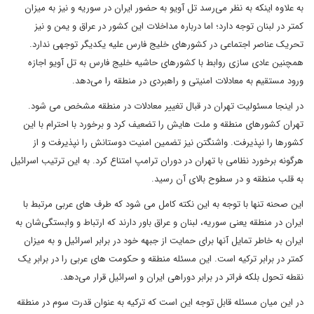
به علاوه اینکه به نظر می‌رسد تل آویو به حضور ایران در سوریه و نیز به میزان
کمتر در لبنان توجه دارد؛ اما درباره مداخلات این کشور در عراق و یمن و نیز
تحریک عناصر اجتماعی در کشورهای خلیج فارس علیه یکدیگر توجهی ندارد.
همچنین عادی سازی روابط با کشورهای حاشیه خلیج فارس به تل آویو اجازه
ورود مستقیم به معادلات امنیتی و راهبردی در منطقه را می‌دهد.
در اینجا مسئولیت تهران در قبال تغییر معادلات در منطقه مشخص می شود.
تهران کشورهای منطقه و ملت هایش را تضعیف کرد و برخورد با احترام با این
کشورها را نپذیرفت. واشنگتن نیز تضمین امنیت دوستانش را نپذیرفت و از
هرگونه برخورد نظامی با تهران در دوران ترامپ امتناع کرد. به این ترتیب اسرائیل
به قلب منطقه و در سطوح بالای آن رسید.
این صحنه تنها با توجه به این نکته کامل می شود که طرف های عربی مرتبط با
ایران در منطقه یعنی سوریه، لبنان و عراق باور دارند که ارتباط و وابستگی‌شان به
ایران به خاطر تمایل آنها برای حمایت از جبهه خود در برابر اسرائیل و به میزان
کمتر در برابر ترکیه است. این مسئله منطقه و حکومت های عربی را در برابر یک
نقطه تحول بلکه فراتر در برابر دوراهی ایران و اسرائیل قرار می‌دهد.
در این میان مسئله قابل توجه این است که ترکیه به عنوان قدرت سوم در منطقه