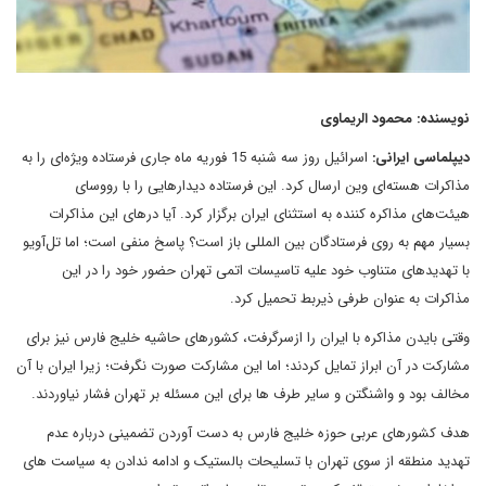
نویسنده: محمود الریماوی
دیپلماسی ایرانی:
اسرائیل روز سه شنبه 15 فوریه ماه جاری فرستاده‌ ویژه‌ای را به
مذاکرات هسته‌ای وین ارسال کرد. این فرستاده دیدارهایی را با رووسای
هیئت‌های مذاکره کننده به استثنای ایران برگزار کرد. آیا درهای این مذاکرات
بسیار مهم به روی فرستادگان بین المللی باز است؟ پاسخ منفی است؛ اما تل‌آویو
با تهدیدهای متناوب خود علیه تاسیسات اتمی تهران حضور خود را در این
مذاکرات به عنوان طرفی ذیربط تحمیل کرد.
وقتی بایدن مذاکره با ایران را ازسرگرفت، کشورهای حاشیه خلیج فارس نیز برای
مشارکت در آن ابراز تمایل کردند؛ اما این مشارکت صورت نگرفت؛ زیرا ایران با آن
مخالف بود و واشنگتن و سایر طرف ها برای این مسئله بر تهران فشار نیاوردند.
هدف کشورهای عربی حوزه خلیج فارس به دست آوردن تضمینی درباره عدم
تهدید منطقه از سوی تهران با تسلیحات بالستیک و ادامه ندادن به سیاست های