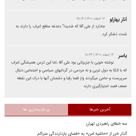
آنار بهارلو
۱۶ اسفند ۱۴۰۰ | ۱۵:۰۴
جادارد از علی آقا که شدیدا" دغدغه منافع اعراب را دارند به
شدت تشکر کرد.
یاسر
۱۶ اسفند ۱۴۰۰ | ۱۸:۳۶
نوشته خوبی با جزییاتی بود علی آقا ،اما این ترس همیشگی اعراب
که با اتکا به دول غربی و نه مردمی در گردابهای سیاسی و اجتماعی دنبال
سرپرست و حامی میگردند واز قضا رقبا و دشمنان آنها با درک این نقطه
ضعف قصد امتیازگیری دارند
آخرین خبرها
پر بازدیدترین ها
سه خطای راهبردی تهران
گذار خزر از «حاشیه امن» به «فضای بازدارندگی متراکم