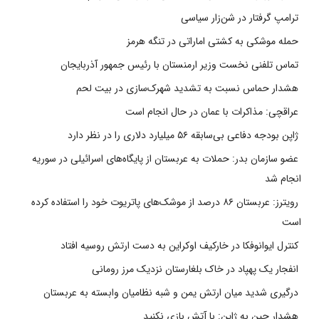
ترامپ گرفتار در شن‌زار سیاسی
حمله موشکی به کشتی اماراتی در تنگه هرمز
تماس تلفنی نخست وزیر ارمنستان با رئیس جمهور آذربایجان
هشدار حماس نسبت به تشدید شهرک‌سازی در بیت‌ لحم
عراقچی: مذاکرات با عمان در حال انجام است
ژاپن بودجه دفاعی بی‌سابقه ۵۶ میلیارد دلاری را در نظر دارد
عضو سازمان بدر: حملات به عربستان از پایگاه‌های اسرائیلی در سوریه
انجام شد
رویترز: عربستان ۸۶ درصد از موشک‌های پاتریوت خود را استفاده کرده
است
کنترل ایوانوفکا در خارکیف اوکراین به دست ارتش روسیه افتاد
انفجار یک پهپاد در خاک بلغارستان نزدیک مرز رومانی
درگیری شدید میان ارتش یمن و شبه نظامیان وابسته به عربستان
هشدار چین به ژاپن: با آتش بازی نکنید