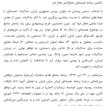
داشتن برنامه هسته‌ای صلح‌آمیز دفاع کرد.
با انتخاب حسن روحانی به عنوان رییس جمهوری ایران، مذاکرات هسته‌ای با
طرف‌های مختلف با جدیت بیشتری پیگیری شد. با آغاز مذاکرات، چین از همان
ابتدا نقشی فعال ایفا کرد. چین نخستین طرح پیشنهادی برای یک راه‌حل جامع
در موضوع هسته‌ای را ارائه داد که شامل موارد زیر بود: ۱) تأکید بر حل‌وفصل از
طریق گفت‌وگو میان شش کشور و ایران؛ ۲) دستیابی به راه‌حلی بلندمدت،
مناسب، معقول و جامع؛ ۳) حفظ اصول تدریجی و متقابل؛ ۴) ایجاد فضای
سازنده برای مذاکرات؛ و ۵) تلاش برای دستیابی به توافق نهایی. در جریان
مذاکرات، وزیر امور خارجه چین، وانگ یی، چندین تماس مستقیم با همتایان
ایرانی، آمریکایی و روسی خود برقرار کرد تا اختلافات را کاهش داده و روند
مذاکرات را تقویت کند.
سرانجام، در ۲۳ تیر ۱۳۹۴، برنامه جامع اقدام مشترک (برجام) به‌عنوان توافقی
بین‌المللی درباره برنامه هسته‌ای ایران میان ایران و اعضای گروه ۱+۵ (ایالات
متحده، روسیه، چین، فرانسه، بریتانیا و آلمان) در وین به امضا رسید. این توافق
گامی مهم در حل یک بحران ۱۲ ساله بود و با تصویب قطعنامه ۲۲۳۱ شورای
امنیت در مرداد همان سال، به‌طور رسمی اجرایی شد و به سردرگمی بین‌المللی
درباره برنامه هسته‌ای ایران پایان داد.