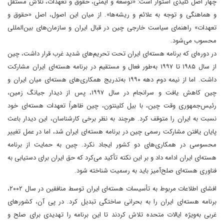
چهار اصل کلیدی استوار است: «توسعه و ایمنی، حقوق و تعهدات، تلاش مستقل
و هماهنگی و توجه به علائم و ریشه‌ها». از میان این اصول، اصل «حقوق و
تعهدات» راهنمای سیاست خارجی چین در قبال ایران و سازمان‌های بین‌المللی
محسوب می‌شود.
در دوره‌ای که برنامه هسته‌ای ایران تحت تحریم‌های شدید غرب قرار داشت، چین
از سال ۱۹۸۵ تا ۱۹۹۷ به‌طور فعال و مستقیم در برنامه هسته‌ای ایران مشارکت
داشت. اما از نیمه دوم دهه ۱۹۹۰ به‌تدریج همکاری‌های هسته‌ای میان ایران و
چین کاهش یافت و سرانجام در سال ۱۹۹۷، پس از دیدار جیانگ زمین،
رئیس‌جمهوری وقت چین، با بیل کلینتون، چین ظاهراً تعهدات هسته‌ای خود
نسبت به ایران را متوقف کرد. هرچند به نظر برخی کارشناسان، این دیدار باعث
پایان یافتن مشارکت رسمی چین در برنامه هسته‌ای ایران شد، اما در عمل تغییر
محسوسی در همکاری‌های دو کشور ایجاد نکرد. چین به حمایت از برنامه
هسته‌ای ایران ادامه داد و بر این نکته تأکید می‌کرد که حق ایران برای دستیابی به
فناوری هسته‌ای صلح‌آمیز باید به رسمیت شناخته شود.
افشای اطلاعات مربوط به تأسیسات هسته‌ای ایران توسط منافقین در سال ۲۰۰۲،
برنامه هسته‌ای ایران را به بحرانی ساختگی تبدیل کرد. در پی آن، کشورهای
غربی به‌ویژه ایالات متحده تلاش کردند تا این برنامه را تهدیدی برای صلح و