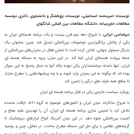
نویسنده: امیرمحمد اسماعیلی، نویسنده، پژوهشگر و دانشجوی دکتری موسسه
مطالعات خاورمیانه، دانشگاه مطالعات بین المللی شانگهای
دیپلماسی ایرانی:
با شروع دهه دوم قرن بیست و یک، برنامه هسته‌ای ایران به
یکی از چالش برانگیزترین موضوعات بین‌المللی تبدیل شد. چین، به‌عنوان یک
بازیگر مسئول جهانی، تلاش کرده است تا نقشی فعال در بحران‌های بین‌المللی از
جمله پرونده هسته‌ای ایران ایفا کند. در این میان، ورود به مسئله هسته ای
ایران، تنها دغدغه سیاستمداران پکن نبوده بلکه آنها به دنبال پاسخ به این سوال
بوده اند که چگونه به این بحران وارد شوند و یا چه پیشنهادهایی را مطرح سازند
تا منافع همه طرف های درگیر را تامین کند.
رویکرد سیاست خارجی پکن در قبال برنامه هسته ای ایران
با شروع مذاکرات میان ایران و کشورهای موسوم به گروه ۱+۵، ایالات متحده
تلاش کرد با امنیتی سازی برنامه هسته ای ایران، آن را تهدیدی علیه صلح و
امنیت بین‌المللی جلوه دهد. در این میان آمریکا، انواع ابزارهای دیپلماتیک تا
گزینه‌های نظامی را برای حل این مسئله مطرح ساخت. در مقابل، چین و روسیه
به‌عنوان دو بازیگر مهم دیگر در این پرونده، رویکردی ملایم‌تر و مسئولانه نسبت به