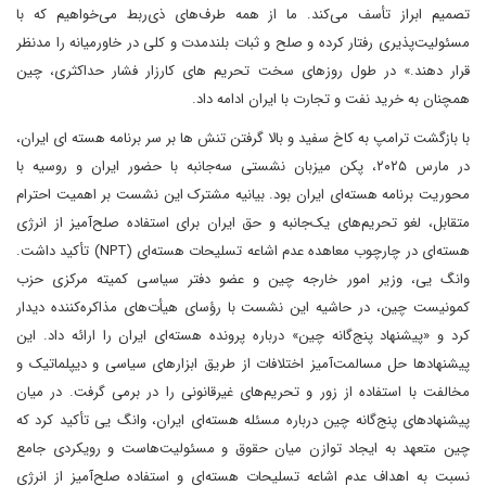
تصمیم ابراز تأسف می‌کند. ما از همه طرف‌های ذی‌ربط می‌خواهیم که با
مسئولیت‌پذیری رفتار کرده و صلح و ثبات بلندمدت و کلی در خاورمیانه را مدنظر
قرار دهند.» در طول روزهای سخت تحریم های کارزار فشار حداکثری، چین
همچنان به خرید نفت و تجارت با ایران ادامه داد.
با بازگشت ترامپ به کاخ سفید و بالا گرفتن تنش ها بر سر برنامه هسته ای ایران،
در مارس ۲۰۲۵، پکن میزبان نشستی سه‌جانبه با حضور ایران و روسیه با
محوریت برنامه هسته‌ای ایران بود. بیانیه مشترک این نشست بر اهمیت احترام
متقابل، لغو تحریم‌های یک‌جانبه و حق ایران برای استفاده صلح‌آمیز از انرژی
هسته‌ای در چارچوب معاهده عدم اشاعه تسلیحات هسته‌ای (NPT) تأکید داشت.
وانگ یی، وزیر امور خارجه چین و عضو دفتر سیاسی کمیته مرکزی حزب
کمونیست چین، در حاشیه این نشست با رؤسای هیأت‌های مذاکره‌کننده دیدار
کرد و «پیشنهاد پنج‌گانه چین» درباره پرونده هسته‌ای ایران را ارائه داد. این
پیشنهاد‌ها حل مسالمت‌آمیز اختلافات از طریق ابزار‌های سیاسی و دیپلماتیک و
مخالفت با استفاده از زور و تحریم‌های غیرقانونی را در برمی گرفت. در میان
پیشنهاد‌های پنج‌گانه چین درباره مسئله هسته‌ای ایران، وانگ یی تأکید کرد که
چین متعهد به ایجاد توازن میان حقوق و مسئولیت‌هاست و رویکردی جامع
نسبت به اهداف عدم اشاعه تسلیحات هسته‌ای و استفاده صلح‌آمیز از انرژی