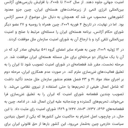
امنیت جهانی جلوه دهند. از سال ۲۰۰۲ تا ۲۰۰۵، با افزایش بازرسی‌های آژانس
بین‌المللی انرژی اتمی از زیرساخت‌های هسته‌ای ایران، چین جزو معدود
کشورهایی محسوب می شد که همچنان به دنبال حل موضوع از مسیر آژانس
بود. اما در نهایت، در تاریخ ۴ فوریه ۲۰۰۹، چین همراه با روسیه و ۲۷ عضو دیگر
شورای حکام آژانس، برنامه هسته‌ای ایران را مسئله‌ای مرتبط با صلح و امنیت
بین‌المللی تلقی کرد و با ارجاع آن به شورای امنیت سازمان ملل موافقت کردند.
در ۱۲ ژوئیه ۲۰۰۹، چین به همراه سایر اعضای گروه ۱+۵ بیانیه‌ای صادر کرد که در
آن با یک سازوکار دو مرحله‌ای برای حل مسئله هسته‌ای ایران موافقت شد. در
مرحله نخست، مقرر شد قطعنامه‌ای در شورای امنیت تصویب شود تا ایران را به
تعلیق فعالیت‌های غنی‌سازی ملزم کند. در صورت عدم همکاری ایران، مرحله دوم
بر اجرای مفاد مواد ۴۱ و ۴۳ فصل هفتم منشور سازمان ملل متحد تأکید داشت
که شامل اعمال طیفی از تحریم‌ها یا حتی استفاده از نیروی نظامی می‌شد. با
تصویب چندین قطعنامه شورای امنیت که ایران را به تعلیق غنی‌سازی فرا
می‌خواند، تحریم‌های گسترده و چندجانبه علیه ایران اعمال شد. در ادامه، چین به
قطعنامه‌های ۱۶۹۶، ۱۷۳۷، ۱۸۰۳، ۱۷۴۷ و ۱۹۲۹ شورای امنیت رای مثبت داد. با این
حال، در چارچوب اصل احترام به حاکمیت ملی کشورها که یکی از اصول بنیادین
سیاست خارجی چین به‌شمار می‌رود، این کشور بارها از حق قانونی ایران برای