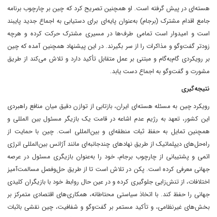
هسته‌ای در پیش گرفته است. او همچنین تصریح کرد که چین بر چارچوب برنامه
جامع اقدام مشترک (برجام) به‌عنوان پایه‌ای برای دستیابی به اجماع جدید پایبند
است و امیدوار است تمامی طرف‌ها در مسیری مشترک حرکت کرده و هرچه
زودتر گفت‌و‌گو و مذاکرات را از سر بگیرند. در این پیشنهاد همچنین آمده که چین
بر رویکردی گام‌به‌گام و مبتنی بر عمل متقابل تأکید دارد و تلاش می‌کند از طریق
مشورت و گفت‌و‌گو به اجماع دست یابد.
نتیجه‌گیری
رویکرد چین به مسئله هسته‌ای ایران، بازتابی از توازن دقیق میان منافع راهبردی
این کشور، تعهد به رژیم عدم اشاعه در قامت یک بازیگر مسئول بین المللی و
همچنین تمایل به حفظ ثبات منطقه‌ای و بین‌المللی است. چین با حمایت از
راه‌حل‌های دیپلماتیک از طریق نهادهای چندجانبه‌ای مانند آژانس بین‌المللی انرژی
اتمی و پشتیبانی از چارچوب برجام، خود را به‌عنوان بازیگری مسئول در عرصه
جهانی معرفی کرده است. پکن در تلاش است تا از طریق حل‌وفصل مسالمت‌آمیز
اختلافات، از تنش‌زایی جلوگیری کرده و در عین حال روابط خود با بازیگران کلیدی
جهانی را حفظ کند. با اتخاذ سیاستی محتاطانه، همکاری‌های اقتصادی متمرکز بر
بخش‌های غیرنظامی، و تأکید مستمر بر گفت‌وگو و شفافیت، چین نقشی باثبات