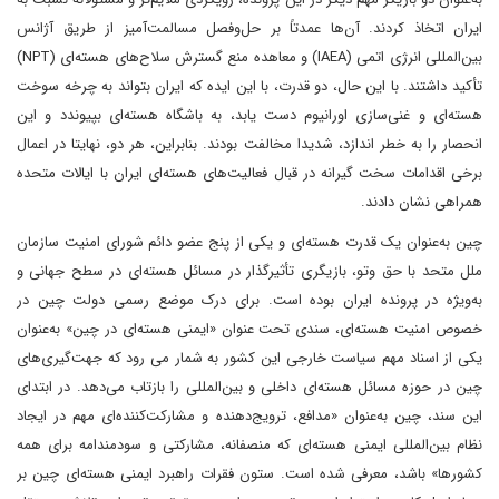
ایران اتخاذ کردند. آن‌ها عمدتاً بر حل‌وفصل مسالمت‌آمیز از طریق آژانس
بین‌المللی انرژی اتمی (IAEA) و معاهده منع گسترش سلاح‌های هسته‌ای (NPT)
تأکید داشتند. با این حال، دو قدرت، با این ایده که ایران بتواند به چرخه سوخت
هسته‌ای و غنی‌سازی اورانیوم دست یابد، به باشگاه هسته‌ای بپیوندد و این
انحصار را به خطر اندازد، شدیدا مخالفت بودند. بنابراین، هر دو، نهایتا در اعمال
برخی اقدامات سخت گیرانه در قبال فعالیت‌های هسته‌ای ایران با ایالات متحده
همراهی نشان دادند.
چین به‌عنوان یک قدرت هسته‌ای و یکی از پنج عضو دائم شورای امنیت سازمان
ملل متحد با حق وتو، بازیگری تأثیرگذار در مسائل هسته‌ای در سطح جهانی و
به‌ویژه در پرونده ایران بوده است. برای درک موضع رسمی دولت چین در
خصوص امنیت هسته‌ای، سندی تحت عنوان «ایمنی هسته‌ای در چین» به‌عنوان
یکی از اسناد مهم سیاست خارجی این کشور به شمار می رود که جهت‌گیری‌های
چین در حوزه مسائل هسته‌ای داخلی و بین‌المللی را بازتاب می‌دهد. در ابتدای
این سند، چین به‌عنوان «مدافع، ترویج‌دهنده و مشارکت‌کننده‌ای مهم در ایجاد
نظام بین‌المللی ایمنی هسته‌ای که منصفانه، مشارکتی و سودمندامه برای همه
کشورها» باشد، معرفی شده است. ستون فقرات راهبرد ایمنی هسته‌ای چین بر