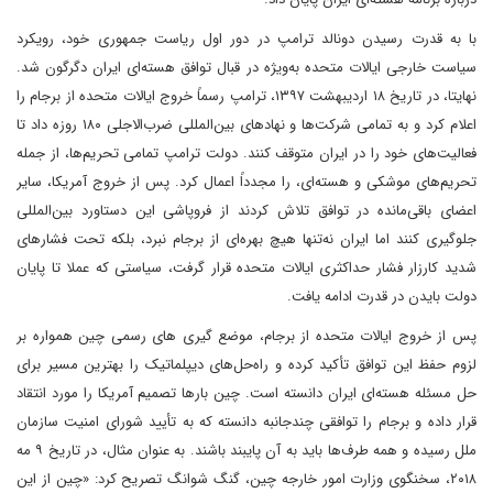
با به قدرت رسیدن دونالد ترامپ در دور اول ریاست جمهوری خود، رویکرد
سیاست خارجی ایالات متحده به‌ویژه در قبال توافق هسته‌ای ایران دگرگون شد.
نهایتا، در تاریخ ۱۸ اردیبهشت ۱۳۹۷، ترامپ رسماً خروج ایالات متحده از برجام را
اعلام کرد و به تمامی شرکت‌ها و نهادهای بین‌المللی ضرب‌الاجلی ۱۸۰ روزه داد تا
فعالیت‌های خود را در ایران متوقف کنند. دولت ترامپ تمامی تحریم‌ها، از جمله
تحریم‌های موشکی و هسته‌ای، را مجدداً اعمال کرد. پس از خروج آمریکا، سایر
اعضای باقی‌مانده در توافق تلاش کردند از فروپاشی این دستاورد بین‌المللی
جلوگیری کنند اما ایران نه‌تنها هیچ بهره‌ای از برجام نبرد، بلکه تحت فشارهای
شدید کارزار فشار حداکثری ایالات متحده قرار گرفت، سیاستی که عملا تا پایان
دولت بایدن در قدرت ادامه یافت.
پس از خروج ایالات متحده از برجام، موضع گیری های رسمی چین همواره بر
لزوم حفظ این توافق تأکید کرده و راه‌حل‌های دیپلماتیک را بهترین مسیر برای
حل مسئله هسته‌ای ایران دانسته است. چین بارها تصمیم آمریکا را مورد انتقاد
قرار داده و برجام را توافقی چندجانبه دانسته که به تأیید شورای امنیت سازمان
ملل رسیده و همه طرف‌ها باید به آن پایبند باشند. به عنوان مثال، در تاریخ ۹ مه
۲۰۱۸، سخنگوی وزارت امور خارجه چین، گنگ شوانگ تصریح کرد: «چین از این