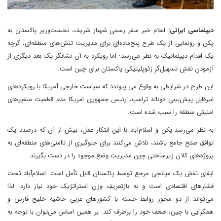
دیپلماسی ایرانی:
اعلام خبر سفر رسمی شهباز شریف، نخست‌وزیر پاکستان به
پکن و رونمایی از یک طرح پنج‌ماده‌ای برای مدیریت تنش‌های منطقه‌ای، گرچه
یک اقدام دیپلماتیک به نظر می‌رسد؛ اما رویکرد به آن نشانگر یک بعد دیگری از
آزمودنِ نقشِ تسهیل‌گرِ ژئوپلیتیکی پاکستان برای چین است.
این طرح در شرایطی به وقوع می پیوندد که سیاست خارجی آمریکا با رویکردهای
غیرقابل پیش‌بینیِ دونالد ترامپ، رئیس جمهوری امریکا عدم ‌قطعیت متغیرهای
امنیتی منطقه را سبب شده است.
به نظر می‌رسد پکن و اسلام‌آباد با این ابتکار عمل، بیش از آن که درصدد یک
توافق صلحِ جامع باشند، تلاش می‌کنند برای جلوگیری از ناامنی‌های منطقه‌ای به
پروژه‌های کلانِ زیرساختی چین مدیریتِ وضع موجود را در دست بگیرند.
ایفای نقشِ یک میانجیِ مرجع توسط پاکستان قابل‌ تأمل است. اسلام‌آباد تحت
فشارهای اقتصادی است و به بازتعریفِ وزنِ استراتژیک خود نیاز دارد. لذا
می‌تواند از دو محور روابط حسنه با کشورهای عربی حاشیه خلیج فارس و
همگرایی با چین، ضعف خود را برطرف کند. بر همین اساس می‌توان با توجه به