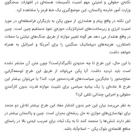
نکته‌ی حقوقی و امنیتیِ مهم امنیت تأسیسات هسته‌ای در اظهارات سخنگوی
وزارت أمور خارجه پاکستان، این موضع‌گیری یک خط ‌قرمزِ را مشاهده کرد.
این نکته در واقع پیام و هشداری از سوی پکن به بازیگران فرامنطقه‌ای در مورد
امنیتِ انرژی و زیرساخت‌های استراتژیک، حوزه‌یِ نفوذِ مستقیم چین است. چین
در واقع هشدار می دهد هر گونه تغییرِ موازنه از طریق جنگ‌های نیابتی یا حملات
نامتقارن، هزینه‌های دیپلماتیکِ سنگینی را برای آمریکا و اسرائیل به همراه
خواهد داشت.
با این حال، این طرح تا چه حدودی تأثیرگذاراست؟ چون متن آن منتشر نشده
است باید تردید داشت. آیا پکن می‌تواند از طریق این طرح توسعه‌گراییِ
صلح‌محور را جایگزینِ سیاست‌های قدرت‌محورِ غرب کند؟ یا می‌توان بیشتر این
طرح ۵ ماده‌ای را یک بیانیه سیاسی برای تثبیتِ موازنه قدرت بدون کارآمدیِ
حقوقی و اجراییِ چندانی تلقی کرد؟
به نظر می‌رسد بیان این خبر بدون انتشار مفاد این طرح بیشتر تلاشِ دو متحد
برای نهادسازی‌های موازی نه حل ریشه‌ای بحران است. چین و پاکستان بیشتر در
نظر دارند تنش‌ها را منجمد کنند تا به یک ثبات برای ضریب ایمنی بالا در راستای
منافعِ اقتصادیِ بلوکِ پکن – اسلام‌آباد باشد.