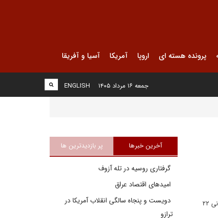
پرونده هسته ای
اروپا
آمریکا
آسیا و آفریقا
جمعه ۱۶ مرداد ۱۴۰۵
ENGLISH
آخرین خبرها
پر بازدیدترین ها
گرفتاری روسیه در تله آزوف
امیدهای اقتصاد عراق
دویست و پنجاه سالگی انقلاب آمریکا در
دکتر سید حسین حسینی، عضو هیات علمی پژوهشگاه علوم انسانی و مطالعات فرهنگی در یادداشتی برای دیپلماسی ایرانی ۲۲
ترازو