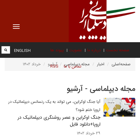
Toggle
vigation
صفحه نخست
درباره ما
عضویت
پیوند ها
ENGLISH
صفحه‌اصلی
اخبار
مجله دیپلماسی
آرشیو
خرداد ۱۴۰۲
تماس با ما
RSS
مجله دیپلماسی - آرشیو
آیا جنگ اوکراین، می تواند به یک رنسانس دیپلماتیک در
اروپا ختم شود؟
جنگ اوکراین و عصر روشنگری دیپلماتیک در
اروپا+دانلود فایل
۲۹ خرداد ۱۴۰۲