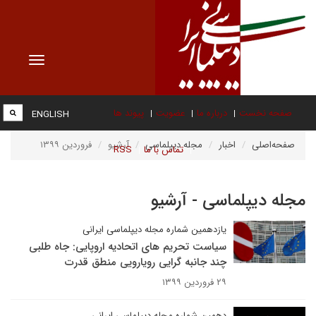
Toggle
vigation
صفحه نخست
درباره ما
عضویت
پیوند ها
ENGLISH
صفحه‌اصلی
اخبار
مجله دیپلماسی
آرشیو
فروردین ۱۳۹۹
تماس با ما
RSS
مجله دیپلماسی - آرشیو
یازدهمین شماره مجله دیپلماسی ایرانی
سیاست تحریم های اتحادیه اروپایی: جاه طلبی
چند جانبه گرایی رویارویی منطق قدرت
۲۹ فروردین ۱۳۹۹
دهمین شماره مجله دیپلماسی ایرانی