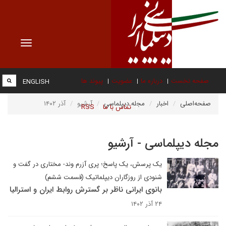
Toggle
vigation
صفحه نخست
درباره ما
عضویت
پیوند ها
ENGLISH
صفحه‌اصلی
اخبار
مجله دیپلماسی
آرشیو
آذر ۱۴۰۲
تماس با ما
RSS
مجله دیپلماسی - آرشیو
یک پرسش، یک پاسخ؛ پری آزرم وند- مختاری در گفت و
شنودی از روزگاران دیپلماتیک (قسمت ششم)
بانوی ایرانی ناظر بر گسترش روابط ایران و استرالیا
۲۴ آذر ۱۴۰۲