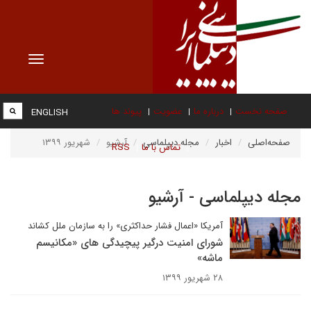
Toggle
vigation
صفحه نخست
درباره ما
عضویت
پیوند ها
ENGLISH
صفحه‌اصلی
اخبار
مجله دیپلماسی
آرشیو
شهریور ۱۳۹۹
تماس با ما
RSS
مجله دیپلماسی - آرشیو
آمریکا «اعمال فشار حداکثری» را به سازمان ملل کشاند
شورای امنیت درگیر پیچیدگی های «مکانیسم
ماشه»
۲۸ شهریور ۱۳۹۹