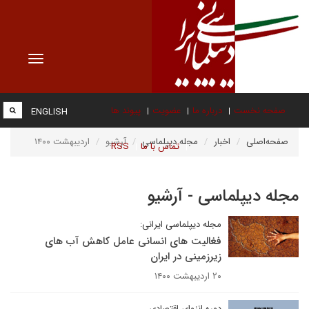
Toggle
vigation
صفحه نخست
درباره ما
عضویت
پیوند ها
ENGLISH
صفحه‌اصلی
اخبار
مجله دیپلماسی
آرشیو
اردیبهشت ۱۴۰۰
تماس با ما
RSS
مجله دیپلماسی - آرشیو
مجله دیپلماسی ایرانی:
فغالیت های انسانی عامل کاهش آب های
زیرزمینی در ایران
۲۰ اردیبهشت ۱۴۰۰
دوره انزوای اقتصادی