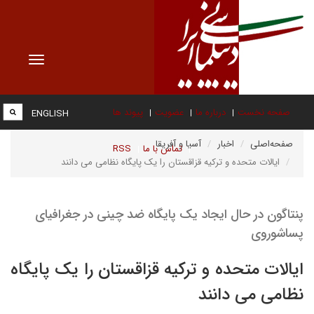
Toggle
vigation
صفحه نخست
درباره ما
عضویت
پیوند ها
ENGLISH
صفحه‌اصلی
اخبار
آسیا و آفریقا
تماس با ما
RSS
ایالات متحده و ترکیه قزاقستان را یک پایگاه نظامی می دانند
پنتاگون در حال ایجاد یک پایگاه ضد چینی در جغرافیای
پساشوروی
ایالات متحده و ترکیه قزاقستان را یک پایگاه
نظامی می دانند