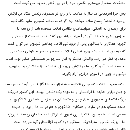
مشکلات استقرار نیروهای نظامی خود را در این کشور تقریبا حل کرده است.
پس چرا آمریکایی ها نیاز به ملاقات با والری گراسیموف، رئیس ستاد کل ارتش
روسیه داشتند؟ پاسخ ساده خواهد بود اگر که به نقشه شوروی سابق نگاه کنیم.
برای رسیدن به آلماتی، هواپیماهای نظامی ایالات متحده باید از روسیه یا
سرزمین های متحدان آن در آسیای میانه عبور کنند، که با شناخت از مسکو و
تجربه همکاری با پنتاگون پس از فروپاشی اتحاد جماهیر شوروی می توان گفت
که کرملین اجازه ورود نیروی هوایی ایالات متحده را به حریم هوایی خود نمی
دهد. به نظر می رسد واکنش مسکو به این سناریو در هلسینکی منفی بوده است.
اما بعید است آمریکایی ها در تلاش برای نیل به اهداف ژئوپلیتیکی و رویارویی
ترکیبی با چین در آسیای مرکزی آرام بگیرند.
البته، سپهبد بازنشسته، یوری نتکاچف، به نیزاویسیمایا گازیتا می گوید که «روسیه
و چین نیازی ندارند تا قزاقستان را به دیده یک دشمن ببینند. این کشور شریک
بزرگ اقتصادی جمهوری خلق چین و متحد آن در سازمان همکاری شانگهای، و
متحد مسکو هم در سازمان همکاری شانگهای و هم در سازمان پیمان امنیت
جمعی است. همچنین، تاثیرگذاری نیروی استراتژیک هسته ای روسیه به پروژه
های بزرگ نظامی-استراتژیکی بستگی دارد که به قزاقستان گره خورده است.
ظاهرا روابط خاصی هم میان پکن و نورسلطان در رابطه با توسعه نیروی