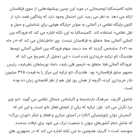
عالیه کامینسکایا توضیحاتی در مورد این چنین پیشنهادهایی از سوی قزاقستان
ارائه می دهد: به نظر می رسد، این احتمال وجود دارد که پنتاگون قصد دارد از
کانون-پایگاه نظامی در آلماتی به عنوان «پایگاه هوایی برای شناسایی و حمل و
نقل نظامی» استفاده کند. کامینسکایا به این نکته اشاره می کند که فرودگاه بین
المللی آلماتی عملا متعلق به قزاقستان نیست. وی خاطرنشان می کند که «در ماه
مه ۲۰۲۱، مشخص گردید که صد درصد سهام فرودگاه بین المللی آلماتی توسط
هلدینگ تاو ترکیه خریداری شده است.» این تحلیل گر تصریح می کند که
فرودگاه آلماتی قبلا متعلق به «تیمور قلی بایف، داماد نورسلطان نظربایف، رئیس
جمهور سابق قزاقستان» بود. هلدینگ تاو ترکیه این مرکز را به قیمت ۳۶۵ میلیون
دلار خریداری کرده، اگرچه از همان روز اول هم از نظر اقتصادی زیان ده بوده
است.
شامیل گاریف، سرهنگ بازنشسته و کارشناس مسائل نظامی می گوید: «دو چیز
مرا نگران می کند. اول: ترکیه که یکی از اعضای فعال ناتو است، و این امر که
گسترش توان ژئوپلیتیکی آنکارا در آسیای مرکزی و قفقاز و تفکر «توران بزرگ»
که شامل تمام کشورهای جهان با جمعیت ترک می شود برای ایالات متحده
سودمند است.» گاریف همچنین به این نکته اشاره می کند که در جمهوری های