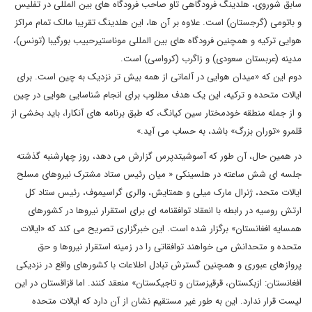
سابق شوروی، هلدینگ فرودگاهی تاو صاحب فرودگاه های بین المللی در تفلیس
و باتومی (گرجستان) است. علاوه بر آن ها، این هلدینگ تقریبا مالک تمام مراکز
هوایی ترکیه و همچنین فرودگاه های بین المللی موناستیرحبیب بورگیبا (تونس)،
مدینه (عربستان سعودی) و زاگرب (کرواسی) است.
دوم این که «میدان هوایی در آلماتی از همه بیش تر نزدیک به چین است. برای
ایالات متحده و ترکیه، این یک هدف مطلوب برای انجام شناسایی هوایی در چین
و از جمله منطقه خودمختار سین کیانگ، که طبق برنامه های آنکارا، باید بخشی از
قلمرو «توران بزرگ» باشد، به حساب می آید.»
در همین حال، آن طور که آسوشیتدپرس گزارش می دهد، روز چهارشنبه گذشته
جلسه ای شش ساعته در هلسینکی « میان رئیس ستاد مشترک نیروهای مسلح
ایالات متحد، ژنرال مارک میلی و همتایش، والری گراسیموف، رئیس ستاد کل
ارتش روسیه در رابطه با انعقاد توافقنامه ای برای استقرار نیروها در کشورهای
همسایه افغانستان» برگزار شده است. این خبرگزاری تصریح می کند که «ایالات
متحده و متحدانش می خواهند توافقاتی را در زمینه استقرار نیروها و حق
پروازهای عبوری و همچنین گسترش تبادل اطلاعات با کشورهای واقع در نزدیکی
افغانستان: ازبکستان، قرقیزستان و تاجیکستان» منعقد کنند. اما قزاقستان در این
لیست قرار ندارد. این به طور غیر مستقیم نشان از آن دارد که ایالات متحده