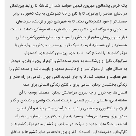
یک خرس پشمالوی مهربون تبدیل خواهد شد. ان‌شاءالله تا روابط بین‌الملل
در دنیای معاصر را بیاموزد. تا با کاروان 65 کیلومتری به یک کشور ده برابر
ضعیف‌تر از خود لشکرکشی نکند. تا به شهرهای دور و نزدیک، بلوک‌های
مسکونی و نیروگاه اتمی کشور پسرعموهایش حمله موشکی ننماید. تا علت
فرار جمهوری‌های سابق از خودش را بفهمد و به جای قشون‌کشی به این
همسایه و آن همسایه آنهم به سبک قرن بیستمی، خودش و روابطش با
دیگر کشورها را اصلاح کند. تا به جای پیوستن کشورهای آدمخوار،
سرکوبگر، ذلیل و ورشکسته به جمع متحدانش، آنهم از روی ناچاری، خودش
به حداقل‌هایی از دموکراسی و اومانیسم متعهد و پایبند باشد و متحدانش را
هم هدایت و متعهد، کند. تا به جای تهدید اتمی جهان، قدمی در راه صلح و
زندگی بخشیدن بردارد. قدمی برای داشتن زندگی انسانی برای همه
انسان‌ها، چه درون و چه بیرون مرزهایش بردارد. مطمئنا روسیه با آن
سابقه ادبی، فلسفی و علوم انسانی ظرفیت اصلاحات واقعی و بنیادین و گذر
از رژیم دیکتاتوری و مافیایی را دارد. با درآمدن چشم ترکیه و آذربایجان
نمدی برای روسیه نمی‌ماند. روسیه به جای خودفریبی، عوام‌فریبی، به راه
انداختن جنگ‌های جدید و شرکت در سرکوب و کشتار مردم دیگر کشورها و
کارگردانی عقب‌ماندگی، استبداد، فقر و بروز فاجعه در سایر کشورها و مناطق