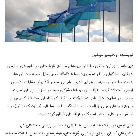
نویسنده: ولادیمیر موخین
دیپلماسی ایرانی:
حضور خلبانان نیروهای مسلح قزاقستان در مانورهای سازمان
همکاری شانگهای با نام «ماموریت صلح ۲۰۲۱» بسیار قابل توجه بود. آن ها،
همانند خلبانان روسیه، از هواپیماهای تهاجمی سوخو-۲۵ برای مقابله با دشمن
فرضی استفاده کردند. قزاقستان برخلاف شرکای خود در سازمان پیمان امنیت
جمعی، در فعالیت های ناتو هم شرکت می کند. کارشناسان معتقدند که پس از
خروج نیروهای غربی از افغانستان، واشنگتن با نور سلطان (یا نزدیک به آن) بر سر
استقرار نیروهای ارتش آمریکا در قزاقستان توافق کرده است.
کمی بیش تر از یک هفته پیش، همایشی با حضور روسای ستادهای کل
کشورهای آسیای مرکزی و جنوبی (قزاقستان، قرقیزستان، پاکستان، ایالات متحده،