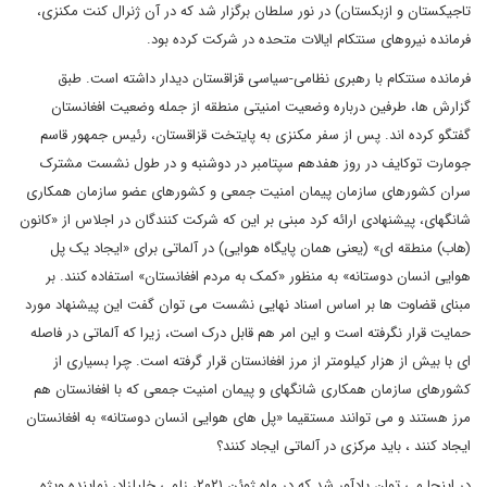
تاجیکستان و ازبکستان) در نور سلطان برگزار شد که در آن ژنرال کنت مکنزی،
فرمانده نیروهای سنتکام ایالات متحده در شرکت کرده بود.
فرمانده سنتکام با رهبری نظامی-سیاسی قزاقستان دیدار داشته است. طبق
گزارش ها، طرفین درباره وضعیت امنیتی منطقه از جمله وضعیت افغانستان
گفتگو کرده اند. پس از سفر مکنزی به پایتخت قزاقستان، رئیس جمهور قاسم
جومارت توکایف در روز هفدهم سپتامبر در دوشنبه و در طول نشست مشترک
سران کشورهای سازمان پیمان امنیت جمعی و کشورهای عضو سازمان همکاری
شانگهای، پیشنهادی ارائه کرد مبنی بر این که شرکت کنندگان در اجلاس از «کانون
(هاب) منطقه ای» (یعنی همان پایگاه هوایی) در آلماتی برای «ایجاد یک پل
هوایی انسان دوستانه» به منظور «کمک به مردم افغانستان» استفاده کنند. بر
مبنای قضاوت ها بر اساس اسناد نهایی نشست می توان گفت این پیشنهاد مورد
حمایت قرار نگرفته است و این امر هم قابل درک است، زیرا که آلماتی در فاصله
ای با بیش از هزار کیلومتر از مرز افغانستان قرار گرفته است. چرا بسیاری از
کشورهای سازمان همکاری شانگهای و پیمان امنیت جمعی که با افغانستان هم
مرز هستند و می توانند مستقیما «پل های هوایی انسان دوستانه» به افغانستان
ایجاد کنند ، باید مرکزی در آلماتی ایجاد کنند؟
در اینجا می توان یادآور شد که در ماه ژوئن ۲۰۲۱، زلمی خلیلزاد، نماینده ویژه