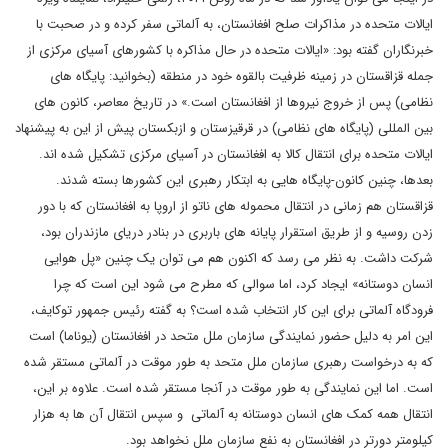
ایالات متحده در مذاکرات صلح افغانستان، به آلماتی سفر کرده و در صحبت با
خبرنگاران گفته بود: «ایالات متحده در حال مذاکره با کشورهای آسیای مرکزی از
جمله قزاقستان در زمینه ظرفیت بالقوه خود در منطقه (بخوانید: پایگاه های
نظامی) پس از خروج نیروها از افغانستان است.» در تاریخ معاصر، کانون های
بین المللی (پایگاه های نظامی) در قرقیزستان و ازبکستان پیش از این به پیشنهاد
ایالات متحده برای انتقال کالا به افغانستان در آسیای مرکزی تشکیل شده اند.
بعدها، چنین کانون-پایگاه هایی به ابتکار رهبری این کشورها بسته شدند.
قزاقستان هم زمانی در انتقال محموله های ناتو از اروپا به افغانستان که با دور
زدن روسیه و از طریق استقرار پایانه های باربری در بنادر دریای مازندران بود،
شرکت داشت. به نظر می رسد که اکنون هم می توان یک چنین «پل هوایی
انسان دوستانه» ایجاد کرد، اما سوالی که مطرح می شود این است که چرا
فرودگاه آلماتی برای این کار انتخاب شده است؟ به گفته رئیس جمهور توکایف،
این امر به دلیل حضور نمایندگی سازمان ملل متحد در افغانستان (یوناما) است
که به درخواست رهبری سازمان ملل متحد به طور موقت در آلماتی مستقر شده
است. اما این نمایندگی به طور موقت در آنجا مستقر شده است. علاوه بر این،
انتقال همه کمک های انسان دوستانه به آلماتی و سپس انتقال آن ها به هزار
کیلومتر دورتر در افغانستان به نفع سازمان ملل نخواهد بود.