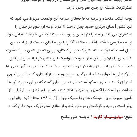
استراتژیک هسته ای چین هم وجود دارد.
توجه ایالات متحده و ترکیه به قزاقستان هم به این واقعیت مربوط می شود که
این کشور آسیای مرکزی حدود چهل درصد از مواد اولیه اورانیوم در جهان را
استخراج می کند. و ظاهرا تنها چین و روسیه نیستند که می خواهند به این مواد
اولیه دسترسی داشته باشند. معاشقه آنکارا با نور سلطان به احتمال زیاد به این
دلیل است که ترکیه، مانند شریک خود پاکستان، رویای تبدیل شدن به یک قدرت
هسته ای را دارد و از این نظر، تقویت موقعیت این کشور در قزاقستان نیز قابل
درک است. در پایان، لازم به ذکر این موضوع است که در صورتی که آمریکایی ها
و ترکیه ای ها موفق به ایجاد درگیری میان روسیه و قزاقستان، که به نوعی نیروی
استراتژیک هسته ای مسکو است، شوند، می توان گفت که در آن صورت آن ها
خواهند توانست تا اکسیژن روسیه را قطع کنند، همان طور که زمانی اوکراین از
تامین مهیب ترین موشک های بالستیک جهان (آر ام ۳۶) امتناع کرد. بنابراین،
بهتر است روسیه با قزاقستان دوستی کند و از منافع استراتژیک خود دفاع کند.»
منبع:
نیزاویسیمایا گازیتا
/ ترجمه: علی مفتح