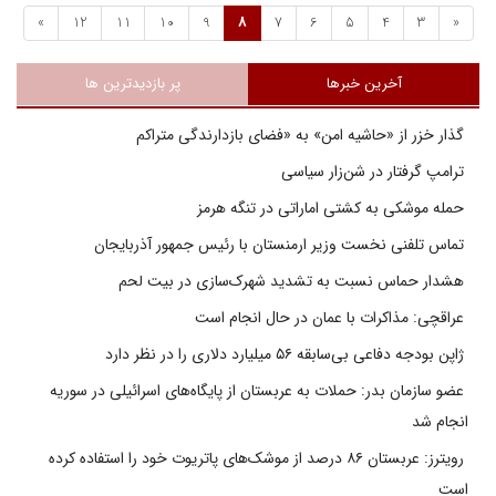
»
12
11
10
9
8
7
6
5
4
3
«
آخرین خبرها
پر بازدیدترین ها
گذار خزر از «حاشیه امن» به «فضای بازدارندگی متراکم
ترامپ گرفتار در شن‌زار سیاسی
حمله موشکی به کشتی اماراتی در تنگه هرمز
تماس تلفنی نخست وزیر ارمنستان با رئیس جمهور آذربایجان
هشدار حماس نسبت به تشدید شهرک‌سازی در بیت‌ لحم
عراقچی: مذاکرات با عمان در حال انجام است
ژاپن بودجه دفاعی بی‌سابقه ۵۶ میلیارد دلاری را در نظر دارد
عضو سازمان بدر: حملات به عربستان از پایگاه‌های اسرائیلی در سوریه
انجام شد
رویترز: عربستان ۸۶ درصد از موشک‌های پاتریوت خود را استفاده کرده
است