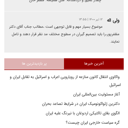
چقدر عمیق و دردمندانه. مثل همیشه. مظفر خان
ولی اله
۱۲ تیر ۱۴۰۰ | ۱۳:۵۵
موضوع بسیار مهم و قابل توجهی است ،مطالب جناب آقای دکتر
مظفرپور،را باید تصمیم گیران در سطوح مختلف مد نظر قرار دهند و تامل
نمایند.
آخرین خبرها
پر بازدیدترین ها
واکاوی انتقال کانون منازعه از رویارویی اعراب و اسرائیل به تقابل ایران و
اسرائیل
آغاز مسئولیت بین‌المللی ایران
دکترین ژئواکونومیک ایران در شرایط تصاعد بحران
الگوی بقای تاکتیکی اردوغان با نیرنگ علیه ایران
گره سیاست خارجی ایران چیست؟