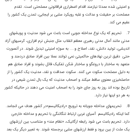
و امنیتی شده عمدتا نیازمند اقدام اضطراری فراقانونی مصلحتی است. تقدم
مصلحت بر حقیقت و عدالت و غلبه رویکرد سلبی بر ایجابی، تمدن یک کشور را
عقیم می کند.
7. تحریم که یک نوع مداخله جویی است باعث می شود مدنیت و پویشهای
مدنی مانند آمال مدنی رهبری معظم انقلاب مثل جنبش نرم افزاری، کرسیهای آزاد
اندیشی، تولید دانش، نقد، اصلاح و.... به سوژه امنیتی تبدیل شوند. در آنصورت
حتی دقیق ترین نهادهای حاکمیتی نمی توانند عملا بین افراد صادق دردمند و
متعهد به ساختار با دروغگو و ساختار شکن تفکیک قائل بشوند و افراد صادق هم
به دلیل مصلحت سکوت می کنند. سکوت صداقت و نقد، مدنیت یک کشور را از
حاصلخیزی معنوی ساقط میکند و اصحاب مدنیت که یک بال تمدن شیعی در
تاریخ بوده اند روز به روز جای خود را به اصحاب امنیت می دهند در حالیکه کشور
به هر دو اینها نیاز دارد.
8. تحریمهای مداخله جویانه به ترویج «رادیکالیسم»در کشور هدف می انجامد.
کما اینکه رادیکالیسم آسیای غربی ارتباط تنگاتنگی با تحریم و مداخله خارجی
دارد. تحریم باعث می شود رابطه ارگانیک، «نظام مند» و متناسب بین ارزشهای
یک ملت از بین برود و فقط ارزشهای سلبی برجسته شوند. به تعبیر دیگر یک بعد