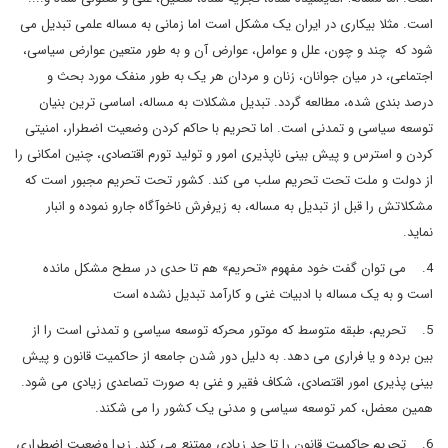
است. مثلا بیکاری در ایران یک مشکل است اما زمانی به مساله علمی تبدیل می
شود که چند و چون، علل و عوامل، عوارض آن و به طور متعین عوارض سیاسی،
اجتماعی، در میان جوانان، زنان و مردان هر یک به طور منفک مورد بحث و
درصد بندی شده، مطالعه گردد. تبدیل مشکلات به مساله، اساسی ترین بنیان
توسعه سیاسی و تمدنی است. اما تحریم با حاکم کردن وضعیت اضطرار، امنیتی
کردن و استرس و پیش بینی ناپذیری امور و تولید تورم اقتصادی، چنین امکانی را
از دولت و ملت تحت تحریم سلب می کند. کشور تحت تحریم مجبور است که
مشکلاتش را قبل از تبدیل به مساله، به زیرفرش ناخوآگاه جارو نموده و انبار
نماید.
4. می توان گفت خود مفهوم «تحریم» هم تا حدی در سطح مشکل مانده
است و به یک مساله با ادبیات غنی و کارآمد تبدیل نشده است
5. تحریم، طبقه متوسط که موتور محرکه توسعه سیاسی و تمدنی است را از
بین برده و یا فراری می دهد. به دلیل دور شدن جامعه از حاکمیت قانون و پیش
بینی پذیری امور اقتصادی، شکاف فقیر و غنی به صورت تصاعدی زیادی می شود.
همین معضل، کمر توسعه سیاسی و مدنی یک کشور را می شکند.
6. تحریم حاکمیت قانون را تا حد زیادی ممتنع می کند. زیرا وضعیت اضطراری