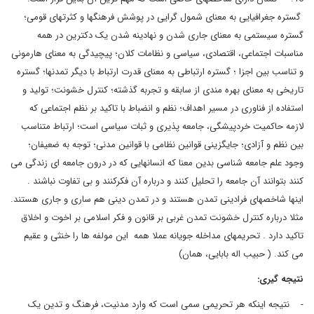
گستره جغرافیایی به معنای شمول گرایی در پوشش فرهنگها و کثرتهای قومی؛
گستره سیستمی به معنای جاری شدن و نهادینه شدن یک دکترین در همه
مناسبات اجتماعی، اقتصادی، سیاسی و نظامات کلان؛ پیچیدگی به معنای هارمونی
و تناسب بین اجزا ؛ گستره ارتباطی به معنای قدرت ارتباط با دیگر تمدنها؛ گستره
تاریخی به معنای بهره مندی از سابقه و تجربه گذشته؛ کنترل خشونت؛ تولید و
استفاده از فناوری در مسیر اهداف؛ نظم و انضباط با تاکید بر نظم اجتماعی که
لازمه حاکمیت خردپیشگی، جامعه پذیری و ثبات سیاسی است؛ ارتباط متناسب
بین نظم و آزادی؛ جایگزینی قوانین نظامی با قوانین مدنی؛ توجه به ضعیفان؛
وجود علم جامعه شناسی بدین معنا که انسانهایی که در درون جامعه ای زندگی می
کنند بتوانند آن جامعه را تحلیل کنند و درباره آن فکرکنند و بی تفاوت نباشند .
اینها شاخصهای فرادینی تمدن هستند و در تمدن دینی هم ساری و جاری هستند.
مثلا درباره کنترل خشونت تمدن غربی بر قانون و فکر اسلامی بر اخوت و اخلاق
تاکید دارد . تحریمهای مداخله جویانه عملا همه این مولفه ها را خنثی و عقیم
می کند. ( حبیب اله بابایی، همان)
نتیجه گیری:
- نتیجه اینکه هر تحریمی سمی است که وارد مدنیت، فرهنگ و تدین یک