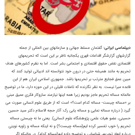
دیپلماسی ایرانی:
گفتمان مسلط جهانی و سازمانهای بین المللی از جمله
گزارشهای گزارشگر اقدامات قهری یکجانبه ناظر بر این است که تحریمهای
اقتصادی نقض حقوق اقتصادی و اجتماعی بشر است. اما به نظرم کشورهای هدف
تحریم به مانند همیشه حتی در درون خود نتوانسته اند ادبیاتی تولید کنند که
مبین عمق فجایع مترتب بر تحریمها باشد. جمهوری اسلامی ایران هم از این
قاعده مبرا نیست. به نظر نگارنده که تاملات قلیلی در این حوزه دارد، ما در توضیح
عالمانه مساله تحریم عاجز بودیم زیرا همه اینها نیازمند سازوکار فکری عمیق مبنی
بر «مساله چیست- مساله کدام است؟» است که از طریق علوم انسانی صورت می
گیرد.( درباره مساله نمایی و مساله یابی رک: آثار حجه الاسلام دکتر سید حسین
حسینی، عضو هیات علمی پژوهشگاه علوم انسانی). یعنی ما نه چیستی مساله
تحریم را خوب تفسیر کرده ایم(مساله چیست؟) و نه اینکه مساله و زاویه نوینی
درباره ابعاد تحریم، شناسایی و توضیح داده ایم(مساله کدام). در حالیکه اگر