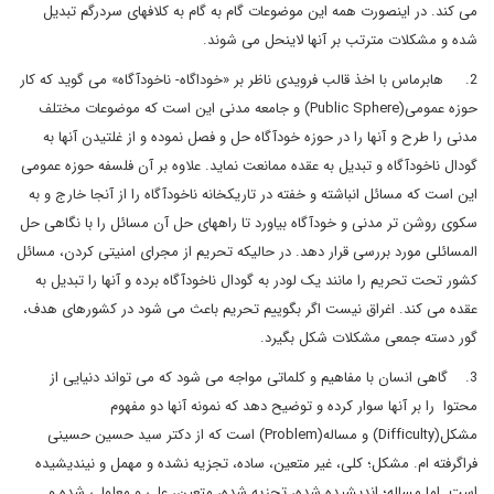
می کند. در اینصورت همه این موضوعات گام به گام به کلافهای سردرگم تبدیل
شده و مشکلات مترتب بر آنها لاینحل می شوند.
2. هابرماس با اخذ قالب فرویدی ناظر بر «خوداگاه- ناخودآگاه» می گوید که کار
حوزه عمومی(Public Sphere) و جامعه مدنی این است که موضوعات مختلف
مدنی را طرح و آنها را در حوزه خودآگاه حل و فصل نموده و از غلتیدن آنها به
گودال ناخودآگاه و تبدیل به عقده ممانعت نماید. علاوه بر آن فلسفه حوزه عمومی
این است که مسائل انباشته و خفته در تاریکخانه ناخودآگاه را از آنجا خارج و به
سکوی روشن تر مدنی و خودآگاه بیاورد تا راههای حل آن مسائل را با نگاهی حل
المسائلی مورد بررسی قرار دهد. در حالیکه تحریم از مجرای امنیتی کردن، مسائل
کشور تحت تحریم را مانند یک لودر به گودال ناخودآگاه برده و آنها را تبدیل به
عقده می کند. اغراق نیست اگر بگوییم تحریم باعث می شود در کشورهای هدف،
گور دسته جمعی مشکلات شکل بگیرد.
3. گاهی انسان با مفاهیم و کلماتی مواجه می شود که می تواند دنیایی از
محتوا را بر آنها سوار کرده و توضیح دهد که نمونه آنها دو مفهوم
مشکل(Difficulty) و مساله(Problem) است که از دکتر سید حسین حسینی
فراگرفته ام. مشکل؛ کلی، غیر متعین، ساده، تجزیه نشده و مهمل و نیندیشیده
است. اما مساله؛ اندیشیده شده، تجزیه شده، متعین، علی و معلولی شده و....