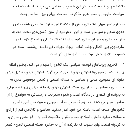
دانشگاهها و اندیشکده ها در این خصوص اقدامی می کردند، ادبیات دستگاه
سیاست خارجی و محورهای مذاکراتی مقامات ایرانی نیز ارتقا می یافت.
به نظرم تحریمهای اقتصادی بیش از اینکه نقض حقوق اقتصادی باشد، نقض
حقوق مدنی و سیاسی است و این مهم باید از سوی کشورهای تحت تحریم
نظریه پردازی و جریان سازی شود و لو اینکه نتواند رای و اجماع لازم را در
سازمانهای بین المللی جلب نماید. ایجاد ادبیات، فی نفسه ارزشمند است. در
خصوص دلایل ادعای فوق موارد ذیل قابل ذکر است:
1. تحریم زیربناهای توسعه سیاسی یک کشور را منهدم می کند. بخش اعظم
این کار هم از مجرای« امنیتی کردن» صورت می گیرد. امنیتی کردن، تبدیل کردن
مقوله ای عمومی، مدنی و سیاسی به مساله امنیتی و تبدیل موضوعی عادی به
مساله ای حساس و اضطراری است. امنیتی کردن به مانند تبدیل پرونده حقوقی
به پرونده ای کیفری در دادگاه است و شیوه مدیریت و رسیدگی به موضوع را از
اساس تغییر می دهد. تحریم که نوعی مداخله جویی و مهندسی امور داخلی
کشورهای هدف است؛ باعث می شود امور مدنی، سیاسی و کارکردی اعم از آزادی
و عدالت، تولید دانش، اصلاح، نقد و نظر و حاکمیت قانون؛ از فاز مدنی خارج و
به گردونه امنیت وارد بشوند که نگارنده از آن به «دایره خبیثه امنیتی کردن» تعبیر