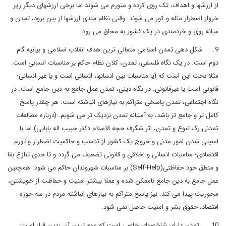
از ارزشها و اهداف، تک روی کرده و متورم می شوند اما برخی ارزشهای دیگر زیر
خروار اضطرار مثله و کور می شوند. وقتی نظام مندی ارزشها از بین برود، تمدن و
میانه روی و خردمندی در یک کشور به محاق می رود.
9. شکل دهی تمدن اسلامی متعالی ترین هدف انقلاب اسلامی و بیانیه گام
دوم است. در یک نگاه فلسفی، تمدن، کلان نظام حاکم بر مناسبات انسانی است.
مثلا بحث این است که آیا مناسبات بین انسانها، انسانی است و یا غیر انسانی؛
قانونی است یا غیرقانونی. در نگاه دینی، تمدن عمل جامع به دین جامع است. در
نگاه اجتماعی، تمدن پاسخی متراکم به نیازهای انباشته است. هر چقدر پاسخ
کامل تر و جامع تر باشد، به آستانه تمدن نزدیک تر می شویم. (درباره مطالعات
تمدنی رک تنوع و تمدن، اثر شگرف حجه الاسلام دکتر حبیب اله بابایی) اما با
امنیتی شدن امور مدنی و خروج یک کشور از تناسب و حاکمیت اضطرار و تورم
اقتصادی؛ مناسبات انسانی و اخلاقی و قانونی تضعیف می گردد و تا حدی تنازع بقا
و منطق خود حفاظتی(Self-Help) بر مناسبات شهروندان حاکم می شود. همچنین
عمل جامع به دین جامع ناممکن شده و عملا بیشتر امنیت و حفاظت از خویشتن،
محوریت پیدا می کند. نیز پاسخ متراکم به نیازهای انباشته مردم در سه حوزه
اقتصاد، حقوق بشر و امنیت حاصل نمی شود.
10. تمدن دارای شاخصهای خاصی است که مهم ترین آن بدین قرار است: