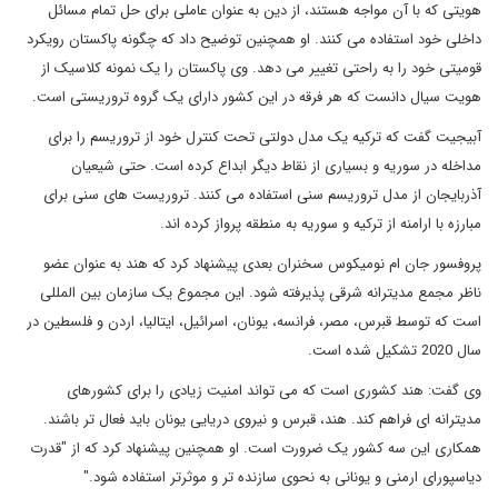
هویتی که با آن مواجه هستند، از دین به عنوان عاملی برای حل تمام مسائل
داخلی خود استفاده می کنند. او همچنین توضیح داد که چگونه پاکستان رویکرد
قومیتی خود را به راحتی تغییر می دهد. وی پاکستان را یک نمونه کلاسیک از
هویت سیال دانست که هر فرقه در این کشور دارای یک گروه تروریستی است.
آبیجیت گفت که ترکیه یک مدل دولتی تحت کنترل خود از تروریسم را برای
مداخله در سوریه و بسیاری از نقاط دیگر ابداع کرده است. حتی شیعیان
آذربایجان از مدل تروریسم سنی استفاده می کنند. تروریست های سنی برای
مبارزه با ارامنه از ترکیه و سوریه به منطقه پرواز کرده اند.
پروفسور جان ام نومیکوس سخنران بعدی پیشنهاد کرد که هند به عنوان عضو
ناظر مجمع مدیترانه شرقی پذیرفته شود. این مجموع یک سازمان بین المللی
است که توسط قبرس، مصر، فرانسه، یونان، اسرائیل، ایتالیا، اردن و فلسطین در
سال 2020 تشکیل شده است.
وی گفت: هند کشوری است که می تواند امنیت زیادی را برای کشورهای
مدیترانه ای فراهم کند. هند، قبرس و نیروی دریایی یونان باید فعال تر باشند.
همکاری این سه کشور یک ضرورت است. او همچنین پیشنهاد کرد که از "قدرت
دیاسپورای ارمنی و یونانی به نحوی سازنده تر و موثرتر استفاده شود."