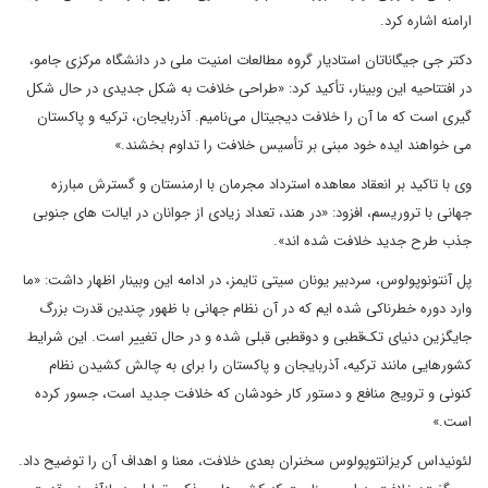
ارامنه اشاره کرد.
دکتر جی جیگاناتان استادیار گروه مطالعات امنیت ملی در دانشگاه مرکزی جامو،
در افتتاحیه این وبینار، تأکید کرد: «طراحی خلافت به شکل جدیدی در حال شکل
گیری است که ما آن را خلافت دیجیتال می‌نامیم. آذربایجان، ترکیه و پاکستان
می خواهند ایده خود مبنی بر تأسیس خلافت را تداوم بخشند.»
وی با تاکید بر انعقاد معاهده استرداد مجرمان با ارمنستان و گسترش مبارزه
جهانی با تروریسم، افزود: «در هند، تعداد زیادی از جوانان در ایالت های جنوبی
جذب طرح جدید خلافت شده اند».
پل آنتونوپولوس، سردبیر یونان سیتی تایمز، در ادامه این وبینار اظهار داشت: «ما
وارد دوره خطرناکی شده ایم که در آن نظام جهانی با ظهور چندین قدرت بزرگ
جایگزین دنیای تک‌قطبی و دوقطبی قبلی شده و در حال تغییر است. این شرایط
کشورهایی مانند ترکیه، آذربایجان و پاکستان را برای به چالش کشیدن نظام
کنونی و ترویج منافع و دستور کار خودشان که خلافت جدید است، جسور کرده
است.»
لئونیداس کریزانتوپولوس سخنران بعدی خلافت، معنا و اهداف آن را توضیح داد.