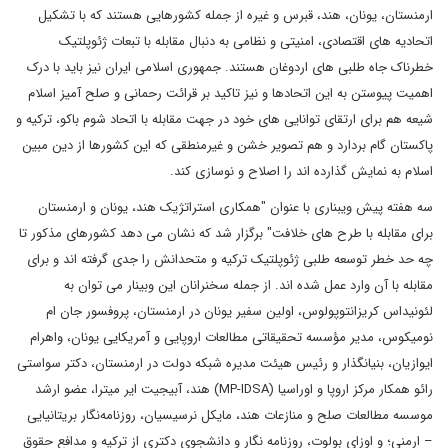
ارمنستان، یونان، هند، قبرس و غیره از جمله کشورهایی هستند که با تشکیل
اتحادیه های اقتصادی، امنیتی و نظامی به دنبال مقابله با تبعات ژئوپلتیک
خطرناک جاه طلبی های اردوغان هستند. جمهوری اسلامی ایران نیز باید با درک
اهمیت پیوستن به این اتحادها و نیز تاکید بر قرائت رحمانی و صلح آمیز اسلام
شیعه هم برای ارتقای توانایی های خود در جهت مقابله با اتحاد شوم باکو، ترکیه و
پاکستان گام بردارد و هم تصویر خشن و غیرمنطقی که این کشورها از دین مبین
اسلام به نمایش گذارده اند را اصلاح و نوسازی کند.
سه هفته پیش ویبناری با عنوان "همکاری استراتژیک هند، یونان و ارمنستان
برای مقابله با طرح های خلافت" برگزار شد که نشان می دهد کشورهای مذکور تا
چه حد خطر توسعه طلبی ژئوپلتیک ترکیه و متحدانش را جدی گرفته اند و برای
مقابله با آن وارد عمل شده اند. از جمله سخنرانان این وبینار می توان به
لئونیداس کریزانتوپولوس، اولین سفیر یونان در ارمنستان، پروفسور جان ام
نومیکوس، مدیر مؤسسه تحقیقاتی مطالعات اروپایی و آمریکایی یونان، واهرام
ایوازیان، بنیانگذار و رئیس هیئت مدیره شبکه دولت در ارمنستان، دکتر سواستی
رائو همکار مرکز اروپا و اوراسیا (MP-IDSA) هند، آبیجیت ایر میترا، عضو ارشد
موسسه مطالعات صلح و منازعات هند، مایکل نرسیسیان، روزنامه‌نگار بریتانیایی
– ارمنی؛ و اوزای بولوت، روزنامه نگار و دانشجوی دکتری از ترکیه و مدافع حقوق