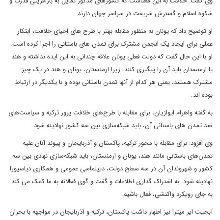
وی گفت: خلافت به این معناست که کشورهای مذکور تمایل به بازآفرینی قدرت و
شکوه اسلام و گسترش شریعت در سراسر جهان دارند.
او توضیح داد که یونان به منظور مقابله بهتر با طرح های احیای خلافت، ابتکار
عملی برای ایجاد یک انجمن مشترک برای تمدن های باستانی را اجرا کرده است.
او با این حال گفت که دولت فعلی یونان علاقه چندانی به این ایده نداشته و هند
یا ارمنستان باید آن را پیگیری کنند، زیرا ارمنستان، یونان و هند در یک چیز
مشترک هستند، یعنی هر کدام از آنها تمدن باستانی بوده و با یکدیگر در ارتباط
بوده اند.
به گفته واهرام ایوازیان، برای مقابله با طرح‌های خلافت پرور ترکیه و سیاست‌های
ضد تمدن های باستانی آن، باید شبکه‌سازی بین سه کشور نهادینه شود.
وی افزود: برای مقابله با محور ترکیه، پاکستان و آذربایجان و پیوند آنان علیه
تمدن‌های باستانی مانند هند، یونان و ارمنستان، باید شبکه‌سازی نهادی بین سه
کشور و شهروندان آن در سه سطح دولت، دیپلماسی عمومی و همکاری دیاسپورا
نهادینه شود. به اشتراک گذاری اطلاعات و گفت و گوی فعالانه به ما کمک می کند
به جای رویکرد واکنشی، فعال باشیم.
آبجیت ایر میترا نیز اظهار داشت پاکستان، ترکیه و آذربایجان در مواجهه با بحران