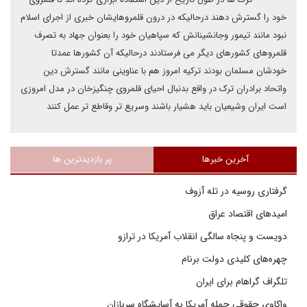
خود را گسترش دهند درحالیکه در درون قلمروهایشان خبری از اجرای اسلام
نبود مانند تیمور وجانشینانش که سپاهیان خود را بعنوان جهاد به تصرف
قلمروهای کشورهای دیگر می فرستادند درحالیکه آن کشورها عمدتا
خودشان مسلمان بودند ترکیه امروز هم با عناوینی مانند گسترش دین
واتحاد برادران ترک در واقع بدنبال احیای قلمروی چنگیزخان در مدل امروزی
است ایران وشیعیان باید هشیار باشند وسریع تر وقاطع تر عمل کنند
آخرین خبرها
پر بازدیدترین ها
گرفتاری روسیه در تله آزوف
امیدهای اقتصاد عراق
دویست و پنجاه سالگی انقلاب آمریکا در ترازو
چهره‌های کلیدی دولت برنام
تلگراف گراهام برای ایران
واکاوی حقوقی حمله آمریکا به آسایشگاه سربازان