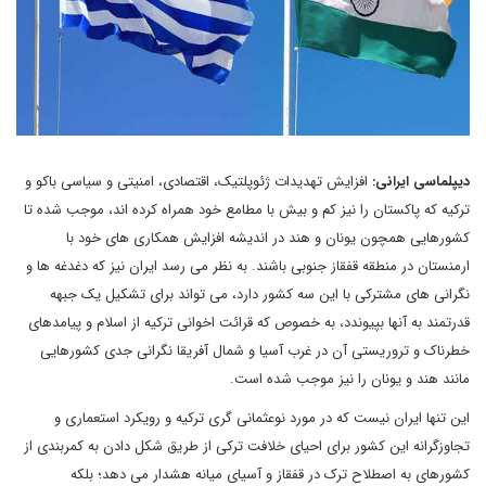
دیپلماسی ایرانی:
افزایش تهدیدات ژئوپلتیک، اقتصادی، امنیتی و سیاسی باکو و
ترکیه که پاکستان را نیز کم و بیش با مطامع خود همراه کرده اند، موجب شده تا
کشورهایی همچون یونان و هند در اندیشه افزایش همکاری های خود با
ارمنستان در منطقه قفقاز جنوبی باشند. به نظر می رسد ایران نیز که دغدغه ها و
نگرانی های مشترکی با این سه کشور دارد، می تواند برای تشکیل یک جبهه
قدرتمند به آنها بپیوندد، به خصوص که قرائت اخوانی ترکیه از اسلام و پیامدهای
خطرناک و تروریستی آن در غرب آسیا و شمال آفریقا نگرانی جدی کشورهایی
مانند هند و یونان را نیز موجب شده است.
این تنها ایران نیست که در مورد نوعثمانی گری ترکیه و رویکرد استعماری و
تجاوزگرانه این کشور برای احیای خلافت ترکی از طریق شکل دادن به کمربندی از
کشورهای به اصطلاح ترک در قفقاز و آسیای میانه هشدار می دهد؛ بلکه