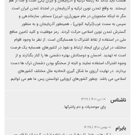
هست باید بداند که ریشه ترکیه و آذربایجان و ایران یکی است و جدا از هم
نیستند. به واقع تمدن نوین ترکیه و آذربایجان در امتداد تمدن ایران است.
مگر نه اینکه سلجویان در مام میهن(ری، تبریز) مستقر، سازماندهی و
سپس به سمت غرب(ترکیه کنونی) ، همینطور آذربایجان و به منظور
گسترش تمدن نوین اسلامی حرکت کردند. رمز موفقیت و کلید تامین منافع
ملی در استفاده از نقاط اشتراک با همسایگان است. از نظر ما وجود اقوام
مختلف در ایران برای ایجاد ارتباط و نفوذ در کشورهای همسایه یک فرصت
است نه تهدید. احسان و دوستانش بهتره دشمنی ها را کنار بگذارند و از
وجوه اشتراک استفاده نمایند و البته از سخنگو بودن دشمنان ترک ها دست
بردارند. در نهایت آرزوی ما شکل گیری اتحادیه ملل مختلف کشورهای
اسلامی می باشد. چطور کشورهای اروپایی توانستن پس ما هم می توانیم.
ناشناس
۱۸ دی ۱۴۰۱ | ۱۳:۲۷
پای موحدیات و دم پانترکها .
بایرام
۰۱ بهمن ۱۴۰۱ | ۱۴:۲۵
ترک ها در طول تاریخ از دین استفاده ابزاری کرده اند تا قلمروی