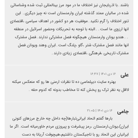
باشند۔با اذربایجان نیز اختلاف ما در مود مرز بینالمللی ثبت شده وشناسائی
شده در سالیان ممتد گذشته ایران وارمنستان است نه چیز دیگری۔ این
تنور اختلاف را گرم نکنید۔موفقیت هر دو کشور در اهداف سیاسی ،اقتصادی
انها ارزوی ما است۔۔البته با توجه به تحریکات وحضور اسرائیل در منطقه
۔۔هندو یونان وارمنستان هیچگونه فصل مشترکی ندارند۔فصل مشترک
انها مانند فصل مشترک شتر ،گاو ،پلنگ است۔ایران وهند ویونان فصل
مشترک تاریخی ،فرهنگی ،اقتصادی زیادی دارند۔
علی
۱۶ دی ۱۴۰۱ | ۱۶:۴۷
بهتره سایت دیپلماسی ده تا نظرات ارمنی ها رو که منعکس میکنه
لااقل یه نظر ترک رو پخش کنه تا مخاطب بدونه که کدوم حقه .
جامی
۱۶ دی ۱۴۰۱ | ۲۱:۰۵
بارها گفتم اتحاد ایرانی‌تبارها(چه داخل چه خارج مرزهای کنونی
ایران)،یونان،ارمنستان ،رمز پیشرفت و پیروزی مردم خاورمیانه است. اگر ما
ایرانیان این اتحاد رو با تاجیکستان داشتیم،هیچوقت آریانا به دست