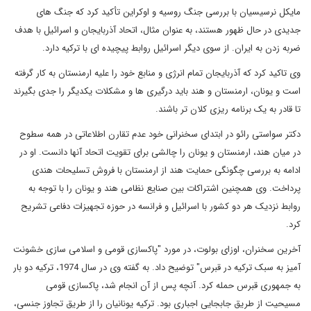
مایکل نرسیسیان با بررسی جنگ روسیه و اوکراین تأکید کرد که جنگ های
جدیدی در حال ظهور هستند، به عنوان مثال، اتحاد آذربایجان و اسرائیل با هدف
ضربه زدن به ایران. از سوی دیگر اسرائیل روابط پیچیده ای با ترکیه دارد.
وی تاکید کرد که آذربایجان تمام انرژی و منابع خود را علیه ارمنستان به کار گرفته
است و یونان، ارمنستان و هند باید درگیری ها و مشکلات یکدیگر را جدی بگیرند
تا قادر به یک برنامه ریزی کلان تر باشند.
دکتر سواستی رائو در ابتدای سخنرانی خود عدم تقارن اطلاعاتی در همه سطوح
در میان هند، ارمنستان و یونان را چالشی برای تقویت اتحاد آنها دانست. او در
ادامه به بررسی چگونگی حمایت هند از ارمنستان با فروش تسلیحات هندی
پرداخت. وی همچنین اشتراکات بین صنایع نظامی هند و یونان را با توجه به
روابط نزدیک هر دو کشور با اسرائیل و فرانسه در حوزه تجهیزات دفاعی تشریح
کرد.
آخرین سخنران، اوزای بولوت، در مورد "پاکسازی قومی و اسلامی سازی خشونت
آمیز به سبک ترکیه در قبرس" توضیح داد. به گفته وی در سال 1974، ترکیه دو بار
به جمهوری قبرس حمله کرد. آنچه پس از آن انجام شد، پاکسازی قومی
مسیحیت از طریق جابجایی اجباری بود. ترکیه یونانیان را از طریق تجاوز جنسی،