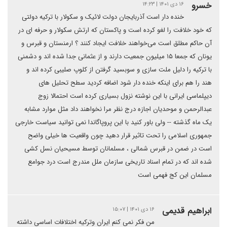
خسرو
۱۶ دی ۱۴۰۱ | ۱۴:۲۳
خنده دار است آذربایجان دولت لائیک و سکولار با ترکیه دولتی
که خود خلافت را لغو کرده است و پاکستان که ارتش سکولار و حرفه ای در
آن حاکم مطلق است می‌خواهند خلافت ایجاد کنند ؟ ارمنستان و قبرس و
یونان که جمعا ۱۵ میلیون جمعیت دارند و از عثمانی جدا شده اند و دشمنی
با ترکیه را دلیل ملت سازی و سوبسید گرفتن از کلوپ صلیبی کرده اند و
هند را هم برای اینکه خنده دار شود اضافه کردید سطح تحلیل های
دیپلماسی ایرانی با این نوشته نزول بسیاری کرده است احتمالا زوج
عبدالرحمن و موحدیان اجازه درج نظر مرا نخواهند داد مثل موارد مشابه
یک ماه گذشته -- ولی باور کنید با این پروپاگاندا نمی توانید سیاست خارجی
جمهوری اسلامی را تحت تاثیر قرار دهید چون واقعیت ها خیلی واضح
است در ضمن در قبرس شمالی ، مسلمانان توسط مسیحیان نسل کشی
شده اند که در تمام اسناد تاریخی سازمان ملل مندرج است درد جوامع
مسلمان این کج فهمی است
ابراهیم قدیمی
۱۶ دی ۱۴۰۱ | ۱۵:۰۷
من فکر نمی کنم ایران وترکیه اختلافات اساسی داشته