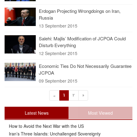
Erdogan Projecting Wrongdoings on Iran,
Russia
13 September 2015
Salehi: Majlis’ Modification of JCPOA Could
Disturb Everything
12 September 2015
Economic Ties Do Not Necessarily Guarantee
JCPOA
09 September 2015
1
2
»
«
Latest News
Most Viewed
How to Avoid the Next War with the US
Iran’s Three Islands: Unchallenged Sovereignty