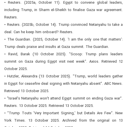
• Reuters. (2025a, October 11). Egypt to convene global leaders,
including Trump, in Sharm el-Sheikh to finalise Gaza war agreement.
Reuters.
• Reuters. (2025b, October 14). Trump convinced Netanyahu to take a
deal. Can he keep him onboard? Reuters.
• The Guardian. (2025, October 14). 'I am the only one that matters':
Trump deals praise and insults at Gaza summit. The Guardian.
• Ravid, Barak (10 October 2025). "Scoop: Trump plans leaders
summit on Gaza during Egypt visit next week". Axios. Retrieved 12
October 2025.
• Hutzler, Alexandra (13 October 2025). "Trump, world leaders gather
in Egypt for ceasefire deal signing with Netanyahu absent". ABC News.
Retrieved 13 October 2025.
• "Israel's Netanyahu won't attend Egypt summit on ending Gaza war".
Reuters. 13 October 2025. Retrieved 13 October 2025.
• "Trump Touts 'Very Important Signing,' but Details Are Few". New
York Times. 13 October 2025. Archived from the original on 13