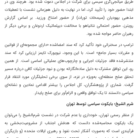
طریق میانجی‌گری سیسی برای شرکت در اجلاس دعوت شده بود. هرچند وی در
ابتدا حضور خود را تأیید کرد، اما در نهایت به دلیل هم‌زمانی نشست با تعطیلات
مذهبی یهودیان (سیمخات تورات) از حضور امتناع ورزید. بر اساس گزارش
رویترز، حضور احتمالی نتانیاهو با مخالفت دیپلماتیک اردوغان و برخی دیگر از
رهبران حاضر مواجه شده بود.
ترامپ در سخنرانی خود تأکید کرد که سند امضاشده «دارای مجموعه‌ای از قوانین
و مقررات بسیار جامع» است. با این وجود، نیویورک تایمز ارزیابی کرد که سند
منتشرشده فاقد جزئیات اجرایی و چارچوب‌های عملیاتی اساسی است. از همین
رو، این توافق مشترک به دلیل ساده‌انگارانه بودن و نبود جزئیات کافی درباره مسیر
تحقق صلح منطقه‌ای، به‌ویژه در غزه، از سوی برخی تحلیلگران مورد انتقاد قرار
گرفت. شماری از پژوهشگران، کل اجلاس را بیشتر اقدامی نمادین و نشانه‌ای
سیاسی دانستند تا یک توافق واقعی و الزام‌آور برای صلح پایدار.
شرم الشیخ؛ بایکوت سیاسی توسط تهران
از منظر رسمی تهران، خودداری یا عدم شرکت در نشستِ شرم‌الشیخ را می‌توان
یک بایکوتِ محاسبه‌شده دانست که هدفش اجتناب از مشروعیت‌بخشی به
فرآیندی است که به‌صورت آشکار تحت نفوذ و رهبری ایالات متحده (و بازیگران