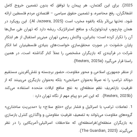
2025). برای این گفتمان، هر پیمان یا توافق که بدون تضمین خروج کامل
اشغالگران، رفع محاصره، و تضمین حقوق سیاسی – اقتصادیِ مردم فلسطین ارائه
شود، نه‌تنها بی‌اثر بلکه بالقوه مخرب است (Al Jazeera, 2025). این رویکرد در
همان چارچوبِ ایدئولوژیک و منافع استراتژیک ریشه دارد که تهران طی سال‌ها
آن را تکرار کرده است؛ بنابراین، واکنش رسمی تهران مبنی‌بر استقبال از هر ابتکارِ
پایان‌ خشونت در صورتِ محقق‌سازیِ خواست‌های بنیادی فلسطینیان اما انکارِ
شرکت در فرآیندی که بازیگران مشخصی را عملاً کنار گذاشته است، در همین
راستا قرار می‌گیرد (Reuters, 2025a).
از منظر جمهوری اسلامی و محور مقاومت، حضور برجسته و نقش‌آفرینی مستقیمِ
دونالد ترامپ را نه صرفاً به‌عنوان «میانجی» بلکه به‌عنوان بازیگری می‌بینند که از
ظرفیتِ بازتعریفِ نظمِ منطقه‌ای به نفع منافع ایالات متحده استفاده می‌کند
(Reuters, 2025b). که این امر دو پیامِ مهم از نگاه تهران دارد :
1. تعاملات ترامپ با اسرائیل و فشار برای «خلع سلاح» یا «مدیریتِ ساختاری»
گروه‌های مقاومت می‌تواند به تضعیفِ ظرفیتِ مقاومتی و واگذاری کنترل بازسازی
به بازیگران منطقه‌ای/فرامنطقه‌ای که ملاحظات اسرائیلی-آمریکایی را در نظر
می‌گیرند (The Guardian, 2025).