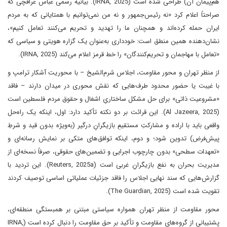
هم‌پیمان آن) طراحی شده است (IRNA, 2025). بیانیه رسمی عباس عراقچی که
صراحتاً اعلام کرد «نه رئیس‌جمهور و نه من نمی‌توانیم با همتایانی که به مردم
ایران حمله کرده‌اند و همچنان ما را تهدید و تحریم می‌کنند تعامل کنیم»،
نشان‌دهنده همین منطق است: خودداری به‌عنوان یک گزاره هویتی و سیاسی که
«تعامل با مهاجمان و تحریم‌کنندگان» را خط قرمز اعلام می‌کند (IRNA, 2025).
از منظر تهران و محور مقاومت، اجلاس شرم‌الشیخ – با محوریت آشکار ترامپ و
با غیبت یا حضور محدود طرف‌هایی که نقش محوری در میدان دارند – فاقد
«مشروعیت ذاتی» برای حل مشکل ساختاریِ اشغال و حقوق مردم فلسطین است
(Al Jazeera, 2025). این قرائت بر دو نکته تأکید دارد: اول، اینکه یک راه‌حل
واقعی باید با اراده و مشارکتِ مستقیمِ بازیگرانِ درگیر (به‌ویژه بدون قید و شرطِ
پیش‌فرض) تدوین شود؛ و دوم، اینکه توافق‌های متکی بر نمایش رسانه‌ای و
«تعهدات سطحی» بدون چارچوب اجرایی و تضمین‌های حقوقی، صرفاً نسخه‌ای از
مدیریت بحران به نفع بازیگرانِ غربی است (Reuters, 2025a). این تردید با
گزارش‌هایی که سند نهایی اجلاس را فاقد جزئیات عملیاتی اساسی توصیف کردند
تقویت شده است (The Guardian, 2025).
محور مقاومت از منظر تهران همواره سیاستی مبتنی بر همبستگی منطقه‌ای،
پشتیبانی از گروه‌های مقاومت و تأکید بر حق مقاومت را دنبال کرده است (IRNA,