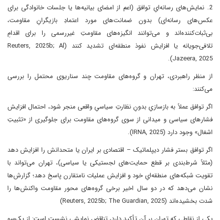
2. نمایش‌های رسانه‌ایِ توافق (اعم از امضای بیانیه‌ها یا جلسات خانوادگی برای
عکس‌های رسانه‌ای) بدون ضمانت‌های مورد اعتمادِ بازیگرانِ مقاومت،
بی‌ثبات‌کننده‌اند و می‌توانند انگیزه‌های مقاومتِ غیررسمی را برای اقدامِ
تلافی‌جویانه یا افزایش نفوذ منطقه‌ای تشدید کنند (Reuters, 2025b; Al
Jazeera, 2025).
از منظر راهبردی، تهران و گروه‌های مقاومت چند سناریوی محتمل را بررسی
می‌کنند:
اگر توافق عملاً به بازسازیِ بدونِ نظارتِ سیاسیِ واقعی منجر شود، احتمال افزایش
فشارهای سیاسی و میدانی از سوی گروه‌های مقاومت برای جلوگیری از «تثبیتِ
اشغال» وجود دارد (IRNA, 2025).
اگر توافق بستر فشار دیپلماتیک – اقتصادی بر ایران یا متحدانش را افزایش دهد
(مثلاً شرط‌بندی بر قطع حمایت‌های لجستیکی یا سیاسی)، تهران می‌تواند با
تقویت شبکه‌های منطقه‌ایِ خود و افزایش عملیات نامتقارن پاسخ دهد؛ گزارش‌ها
نشان می‌دهد که در دو سال اخیر برخی گروه‌های محور مقاومت واکنش‌ها را
شدت بخشیده‌اند (Reuters, 2025b; The Guardian, 2025)
یکی از نقاطی که تهران بر آن تأکید دارد، تناقضِ نمایشیِ نشست است: از یک‌سو