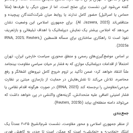
گفته می‌شود این نشست برای صلح است، اما از سوی دیگر، یا طرف‌ها (مثلاً
حماس یا اسرائیل) حضور کامل ندارند یا روابط میان شرکت‌کنندگان پیچیده و
متناقض‌اند (Al Jazeera, 2025). برای جمهوری اسلامی این وضعیت نشان
می‌دهد که اجلاس بیشتر یک نمایش دیپلماتیک با اهداف تبلیغاتی و بازتعریف
نفوذ است تا راهکاری ساختاری برای مسأله فلسطین (IRNA, 2025; Reuters,
2025a).
بر اساس موضع‌‌گیری‌های رسمی و منطقِ محوریِ سیاست خارجی ایران، تهران
احتمالاً از اقدامات دیپلماتیکِ موازی که به فشار بر حیاتِ سیاسیِ مقاومت بینجامد
علناً انتقاد خواهد کرد؛ ضمن تأکید بر لزوم خروج کامل نیروهای اشغالگر و رفع
محاصره، تلاش می‌کند تا نقش‌هایش در حمایت از بازسازیِ مبتنی بر نظارتِ
مردمی/مقاومتی را برجسته کند (IRNA, 2025); در صورت هرگونه اقدام نظامی یا
فشار امنیتی اضافی علیه متحدانش، گزینه‌های واکنشی در پی خواهد داشت که
می‌تواند دامنه منطقه‌ای بیابد (Reuters, 2025b).
جمع‌بندی
از منظر جمهوری اسلامی و محور مقاومت، نشست شرم‌الشیخ ۲۰۲۵ عمدتاً یک
ابتکار «نمادین» و «نمایشی» است که ممکن است تا حدی به کاهش فوری