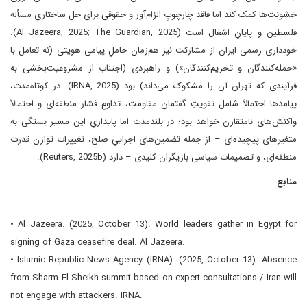
خشونت‌ها کمک کند اما فاقد چارچوبِ الزام‌آور و حقوقی برای حل ساختاریِ مسأله
فلسطین و پایانِ اشغال است (Al Jazeera, 2025; The Guardian, 2025).
خودداری رسمی ایران از مشارکت نیز هم‌زمان حاملِ پیامی هویتی (نه تعامل با
«حمله‌کنندگان و تحریم‌کنندگان») و راهبردی (اجتناب از مشروعیت‌بخشی به
فرآیندی که تهران آن را مشکوک می‌داند) بود (IRNA, 2025). در کوتاه‌مدت،
پیامدها احتمالاً شامل تقویتِ گفتمان مقاومت، تداومِ فشار‌ منطقه‌ای و احتمالاً
واکنش‌های نامتقارن خواهد بود؛ در بلندمدت اما پایداریِ این مسیر بستگی به
متغیرهای پیچیده‌ای – از جمله تضمین‌های اجراییِ صلح، تغییرات توازن قدرت
منطقه‌ای، و تصمیمات سیاسی بازیگران کلیدی – دارد (Reuters, 2025b).
منابع
• Al Jazeera. (2025, October 13). World leaders gather in Egypt for
signing of Gaza ceasefire deal. Al Jazeera.
• Islamic Republic News Agency (IRNA). (2025, October 13). Absence
from Sharm El-Sheikh summit based on expert consultations / Iran will
not engage with attackers. IRNA.