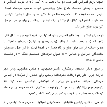
جنوب رژیم اسرائیل آغاز شد. دو سال بعد، در ۸ اکتبر ۲۰۲۵، دولت اسرائیل و
حماس با بخش نخست طرح صلح پیشنهادی دونالد ترامپ موافقت کردند؛
طرحی که به توقف کامل خصومت‌ها در ۱۰ اکتبر همان سال انجامید. ترامپ،
هم‌زمان با اعلام این توافق، از برگزاری یک اجلاس بین‌المللی برای بررسی مراحل
آتی روند صلح خبر داد.
در جریان اجلاس، عبدالفتاح السیسی، دونالد ترامپ، شیخ تمیم بن حمد آل ثانی
(امیر قطر)، و رجب طیب اردوغان (رئیس‌جمهوری ترکیه) بیانیه‌ای مشترک با
عنوان «بیانیه ترامپ برای صلح و رفاه پایدار » را امضا کردند. با این حال، همچنان
نمایندگان اسرائیل و حماس – به عنوان طرف‌های مستقیم جنگ – در نشست
حضور نداشتند.
از سوی دیگر، مسعود پزشکیان، رئیس‌جمهوری، و عباس عراقچی، وزیر امور
خارجه ایران، علی‌رغم دریافت دعوت‌نامه رسمی برای حضور، از شرکت در اجلاس
خودداری کردند. عراقچی در پیامی در شبکه‌های اجتماعی اعلام کرد: «نه
رئیس‌جمهور پزشکیان و نه من نمی‌توانیم با همتایانی که به مردم ایران حمله
کرده‌اند و همچنان ما را تهدید و تحریم می‌کنند، تعامل کنیم».
در سوی مقابل، بنیامین نتانیاهو، نخست‌وزیر اسرائیل، به درخواست ترامپ و از