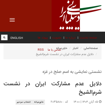
Toggle
vigation
صفحه نخست
درباره ما
عضویت
پیوند ها
ENGLISH
صفحه‌اصلی
اخبار
خاورمیانه
تماس با ما
RSS
دلایل عدم مشارکت ایران در نشست شرم‌الشیخ
نشستی نمایشی به اسم صلح در غزه
دلایل عدم مشارکت ایران در نشست
شرم‌الشیخ
۰۵ آبان ۱۴۰۴ | ۱۴:۰۰
کد : ۲۰۳۵۸۸۰
خاورمیانه
انتخاب سردبیر