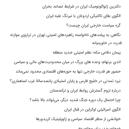
دکترین ژئواکونومیک ایران در شرایط تصاعد بحران
الگوی بقای تاکتیکی اردوغان با نیرنگ علیه ایران
گره سیاست خارجی ایران چیست؟
نگاهی به پیامدهای ناخواسته راهبردهای امنیتی تهران در ترازوی موازنه
قدرت در خاورمیانه
پیمان دفاعی مکه؛ نظم امنیتی جدید منطقه
اندی برنهام؛ وعده های بزرگ در میان محدودیت‌های مالی و سیاسی
حضور هر قدرت خارجی تنها به حوزه‌های اقتصادی محدود نمی‌ماند
نبرد تمدنی در خلیج فارس و پایان استیلای پانصدسالۀ غرب استعماری؟
درباره لزوم گسترش روابط ایران و ترکمنستان
چرا احتمال یک دوره جنگ شدید دیگر، می‌تواند بالا باشد؟
الگوی اسرائیلی اوکراین در قبال ایران
خوانشی از منظر اقتصاد سیاسی و ژئوپلیتیک کریدورها
«محاصره در برابر محاصره»