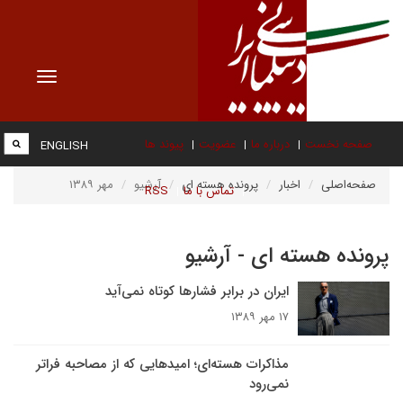
Toggle
vigation
صفحه نخست
درباره ما
عضویت
پیوند ها
ENGLISH
صفحه‌اصلی
اخبار
پرونده هسته ای
آرشیو
مهر ۱۳۸۹
تماس با ما
RSS
پرونده هسته ای - آرشیو
ایران در برابر فشارها کوتاه نمی‌آید
۱۷ مهر ۱۳۸۹
مذاکرات هسته‌اى؛ اميدهايى که از مصاحبه فراتر
نمى‌رود