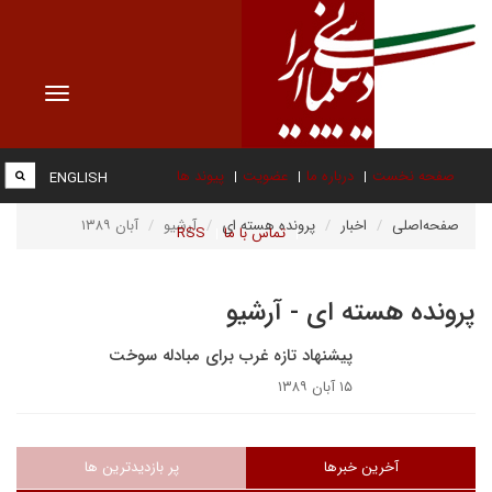
Toggle
vigation
صفحه نخست
درباره ما
عضویت
پیوند ها
ENGLISH
صفحه‌اصلی
اخبار
پرونده هسته ای
آرشیو
آبان ۱۳۸۹
تماس با ما
RSS
پرونده هسته ای - آرشیو
پيشنهاد تازه غرب براى مبادله سوخت
۱۵ آبان ۱۳۸۹
آخرین خبرها
پر بازدیدترین ها