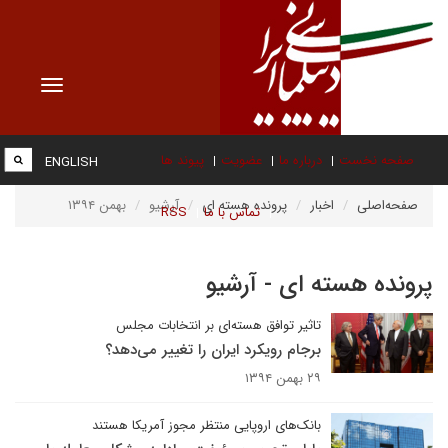
Toggle
vigation
صفحه نخست
درباره ما
عضویت
پیوند ها
ENGLISH
صفحه‌اصلی
اخبار
پرونده هسته ای
آرشیو
بهمن ۱۳۹۴
تماس با ما
RSS
پرونده هسته ای - آرشیو
تاثیر توافق هسته‌ای بر انتخابات مجلس
برجام رویکرد ایران را تغییر می‌دهد؟
۲۹ بهمن ۱۳۹۴
بانک‌های اروپایی منتظر مجوز آمریکا هستند