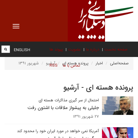
Toggle
vigation
صفحه نخست
درباره ما
عضویت
پیوند ها
ENGLISH
صفحه‌اصلی
اخبار
پرونده هسته ای
آرشیو
شهریور ۱۳۹۱
تماس با ما
RSS
پرونده هسته ای - آرشیو
احتمال از سر گیری مذاکرات هسته ای
جلیلی به پیشواز ملاقات با اشتون رفت
۲۷ شهریور ۱۳۹۱
آمریکا نمی خواهد در مورد ایران خود را محدود کند